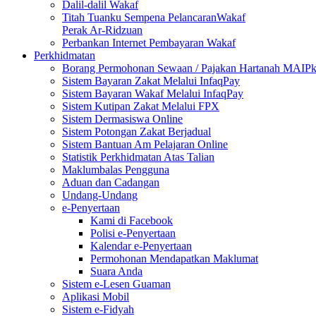
Dalil-dalil Wakaf
Titah Tuanku Sempena PelancaranWakaf
Perak Ar-Ridzuan
Perbankan Internet Pembayaran Wakaf
Perkhidmatan
Borang Permohonan Sewaan / Pajakan Hartanah MAIP
Sistem Bayaran Zakat Melalui InfaqPay
Sistem Bayaran Wakaf Melalui InfaqPay
Sistem Kutipan Zakat Melalui FPX
Sistem Dermasiswa Online
Sistem Potongan Zakat Berjadual
Sistem Bantuan Am Pelajaran Online
Statistik Perkhidmatan Atas Talian
Maklumbalas Pengguna
Aduan dan Cadangan
Undang-Undang
e-Penyertaan
Kami di Facebook
Polisi e-Penyertaan
Kalendar e-Penyertaan
Permohonan Mendapatkan Maklumat
Suara Anda
Sistem e-Lesen Guaman
Aplikasi Mobil
Sistem e-Fidyah