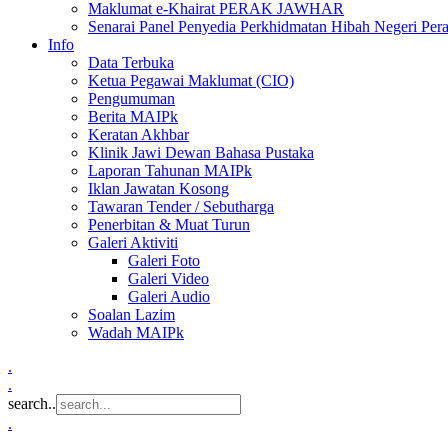
Maklumat e-Khairat PERAK JAWHAR
Senarai Panel Penyedia Perkhidmatan Hibah Negeri Per
Info
Data Terbuka
Ketua Pegawai Maklumat (CIO)
Pengumuman
Berita MAIPk
Keratan Akhbar
Klinik Jawi Dewan Bahasa Pustaka
Laporan Tahunan MAIPk
Iklan Jawatan Kosong
Tawaran Tender / Sebutharga
Penerbitan & Muat Turun
Galeri Aktiviti
Galeri Foto
Galeri Video
Galeri Audio
Soalan Lazim
Wadah MAIPk
.
.
search..
.