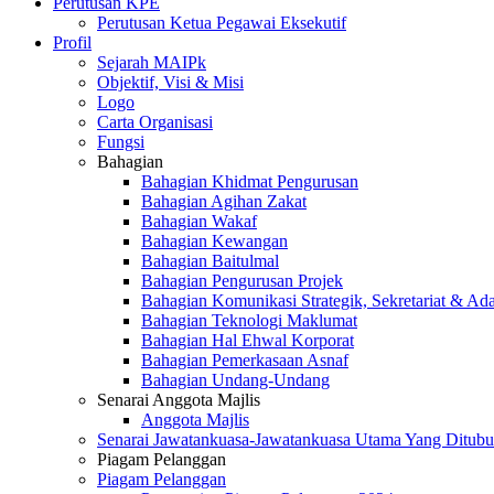
Perutusan KPE
Perutusan Ketua Pegawai Eksekutif
Profil
Sejarah MAIPk
Objektif, Visi & Misi
Logo
Carta Organisasi
Fungsi
Bahagian
Bahagian Khidmat Pengurusan
Bahagian Agihan Zakat
Bahagian Wakaf
Bahagian Kewangan
Bahagian Baitulmal
Bahagian Pengurusan Projek
Bahagian Komunikasi Strategik, Sekretariat & Ad
Bahagian Teknologi Maklumat
Bahagian Hal Ehwal Korporat
Bahagian Pemerkasaan Asnaf
Bahagian Undang-Undang
Senarai Anggota Majlis
Anggota Majlis
Senarai Jawatankuasa-Jawatankuasa Utama Yang Ditubu
Piagam Pelanggan
Piagam Pelanggan