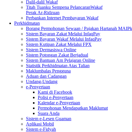
Dalil-dalil Wakaf
Titah Tuanku Sempena PelancaranWakaf
Perak Ar-Ridzuan
Perbankan Internet Pembayaran Wakaf
Perkhidmatan
Borang Permohonan Sewaan / Pajakan Hartanah MAIP
Sistem Bayaran Zakat Melalui InfaqPay
Sistem Bayaran Wakaf Melalui InfaqPay
Sistem Kutipan Zakat Melalui FPX
Sistem Dermasiswa Online
Sistem Potongan Zakat Berjadual
Sistem Bantuan Am Pelajaran Online
Statistik Perkhidmatan Atas Talian
Maklumbalas Pengguna
Aduan dan Cadangan
Undang-Undang
e-Penyertaan
Kami di Facebook
Polisi e-Penyertaan
Kalendar e-Penyertaan
Permohonan Mendapatkan Maklumat
Suara Anda
Sistem e-Lesen Guaman
Aplikasi Mobil
Sistem e-Fidyah