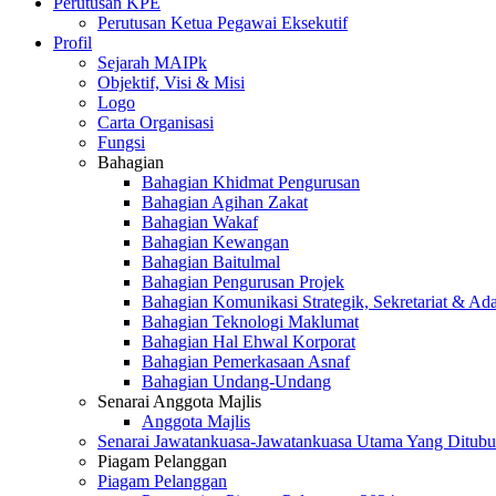
Perutusan KPE
Perutusan Ketua Pegawai Eksekutif
Profil
Sejarah MAIPk
Objektif, Visi & Misi
Logo
Carta Organisasi
Fungsi
Bahagian
Bahagian Khidmat Pengurusan
Bahagian Agihan Zakat
Bahagian Wakaf
Bahagian Kewangan
Bahagian Baitulmal
Bahagian Pengurusan Projek
Bahagian Komunikasi Strategik, Sekretariat & Ad
Bahagian Teknologi Maklumat
Bahagian Hal Ehwal Korporat
Bahagian Pemerkasaan Asnaf
Bahagian Undang-Undang
Senarai Anggota Majlis
Anggota Majlis
Senarai Jawatankuasa-Jawatankuasa Utama Yang Ditubu
Piagam Pelanggan
Piagam Pelanggan