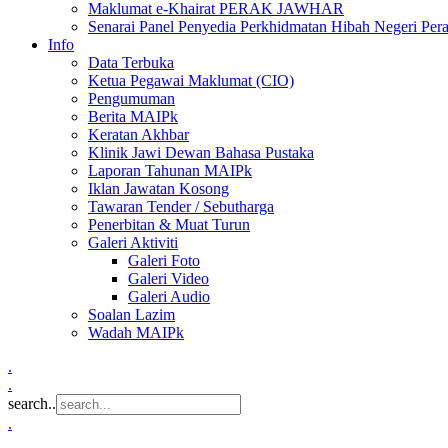
Maklumat e-Khairat PERAK JAWHAR
Senarai Panel Penyedia Perkhidmatan Hibah Negeri Per
Info
Data Terbuka
Ketua Pegawai Maklumat (CIO)
Pengumuman
Berita MAIPk
Keratan Akhbar
Klinik Jawi Dewan Bahasa Pustaka
Laporan Tahunan MAIPk
Iklan Jawatan Kosong
Tawaran Tender / Sebutharga
Penerbitan & Muat Turun
Galeri Aktiviti
Galeri Foto
Galeri Video
Galeri Audio
Soalan Lazim
Wadah MAIPk
.
.
search..
.