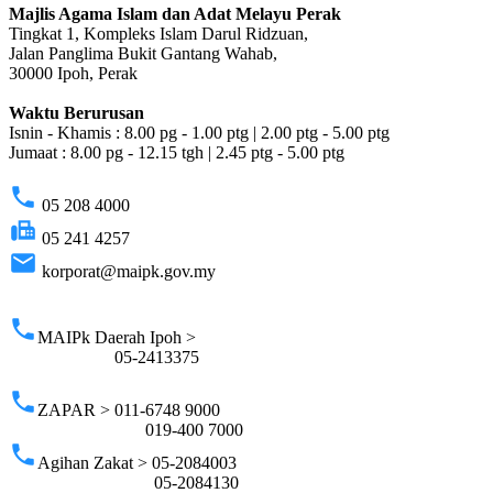
Majlis Agama Islam dan Adat Melayu Perak
Tingkat 1, Kompleks Islam Darul Ridzuan,
Jalan Panglima Bukit Gantang Wahab,
30000 Ipoh, Perak
Waktu Berurusan
Isnin - Khamis : 8.00 pg - 1.00 ptg | 2.00 ptg - 5.00 ptg
Jumaat : 8.00 pg - 12.15 tgh | 2.45 ptg - 5.00 ptg
phone
05 208 4000
fax
05 241 4257
email
korporat@maipk.gov.my
p
phone
MAIPk Daerah Ipoh >
05-2413375
phone
ZAPAR > 011-6748 9000
019-400 7000
phone
Agihan Zakat > 05-2084003
05-2084130