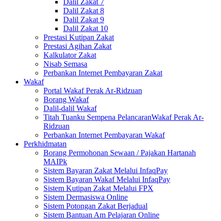
Dalil Zakat 7
Dalil Zakat 8
Dalil Zakat 9
Dalil Zakat 10
Prestasi Kutipan Zakat
Prestasi Agihan Zakat
Kalkulator Zakat
Nisab Semasa
Perbankan Internet Pembayaran Zakat
Wakaf
Portal Wakaf Perak Ar-Ridzuan
Borang Wakaf
Dalil-dalil Wakaf
Titah Tuanku Sempena PelancaranWakaf Perak Ar-
Ridzuan
Perbankan Internet Pembayaran Wakaf
Perkhidmatan
Borang Permohonan Sewaan / Pajakan Hartanah
MAIPk
Sistem Bayaran Zakat Melalui InfaqPay
Sistem Bayaran Wakaf Melalui InfaqPay
Sistem Kutipan Zakat Melalui FPX
Sistem Dermasiswa Online
Sistem Potongan Zakat Berjadual
Sistem Bantuan Am Pelajaran Online