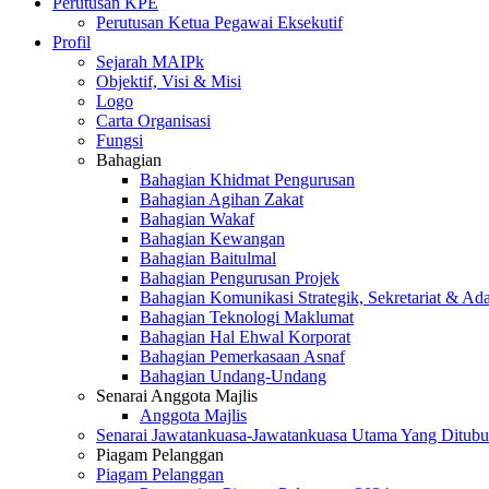
Perutusan KPE
Perutusan Ketua Pegawai Eksekutif
Profil
Sejarah MAIPk
Objektif, Visi & Misi
Logo
Carta Organisasi
Fungsi
Bahagian
Bahagian Khidmat Pengurusan
Bahagian Agihan Zakat
Bahagian Wakaf
Bahagian Kewangan
Bahagian Baitulmal
Bahagian Pengurusan Projek
Bahagian Komunikasi Strategik, Sekretariat & Ad
Bahagian Teknologi Maklumat
Bahagian Hal Ehwal Korporat
Bahagian Pemerkasaan Asnaf
Bahagian Undang-Undang
Senarai Anggota Majlis
Anggota Majlis
Senarai Jawatankuasa-Jawatankuasa Utama Yang Ditubu
Piagam Pelanggan
Piagam Pelanggan