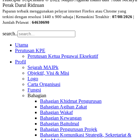
Perak Darul Ridzuan
Paparan terbaik menggunakan pelayar internet Firefox atau Chrome yang
terkini dengan resolusi 1440 x 900 sahaja | Kemaskini Terakhir :
07/08/2026
|
Jumlah Pelawat :
64630690
search..
Utama
Perutusan KPE
Perutusan Ketua Pegawai Eksekutif
Profil
Sejarah MAIPk
Objektif, Visi & Misi
Logo
Carta Organisasi
Fungsi
Bahagian
Bahagian Khidmat Pengurusan
Bahagian Agihan Zakat
Bahagian Wakaf
Bahagian Kewangan
Bahagian Baitulmal
Bahagian Pengurusan Projek
Bahagian Komunikasi Strategik, Sekretariat &