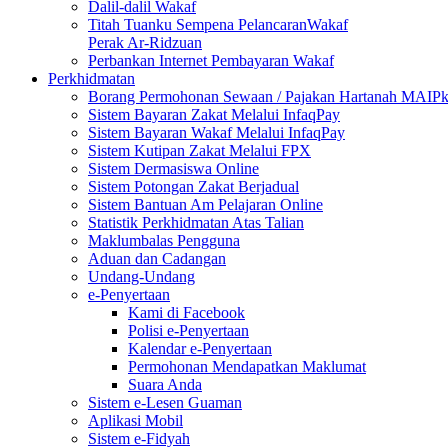
Dalil-dalil Wakaf
Titah Tuanku Sempena PelancaranWakaf
Perak Ar-Ridzuan
Perbankan Internet Pembayaran Wakaf
Perkhidmatan
Borang Permohonan Sewaan / Pajakan Hartanah MAIP
Sistem Bayaran Zakat Melalui InfaqPay
Sistem Bayaran Wakaf Melalui InfaqPay
Sistem Kutipan Zakat Melalui FPX
Sistem Dermasiswa Online
Sistem Potongan Zakat Berjadual
Sistem Bantuan Am Pelajaran Online
Statistik Perkhidmatan Atas Talian
Maklumbalas Pengguna
Aduan dan Cadangan
Undang-Undang
e-Penyertaan
Kami di Facebook
Polisi e-Penyertaan
Kalendar e-Penyertaan
Permohonan Mendapatkan Maklumat
Suara Anda
Sistem e-Lesen Guaman
Aplikasi Mobil
Sistem e-Fidyah