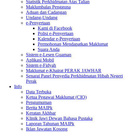
Statistik Perkhidmatan Atas Talian
Maklumbalas Pengguna
Aduan dan Cadangan
Undang-Undang
e-Penyertaan
Kami di Facebook
Polisi e-Penyertaan
Kalendar e-Penyertaan
Permohonan Mendapatkan Maklumat
Suara Anda
Sistem e-Lesen Guaman
Aplikasi Mobil
Sistem e-Fidyah
Maklumat e-Khairat PERAK JAWHAR
Senarai Panel Penyedia Perkhidmatan Hibah Negeri
Perak
Info
Data Terbuka
Ketua Pegawai Maklumat (CIO)
Pengumuman
Berita MAIPk
Keratan Akhbar
Klinik Jawi Dewan Bahasa Pustaka
Laporan Tahunan MAIPk
Iklan Jawatan Kosong