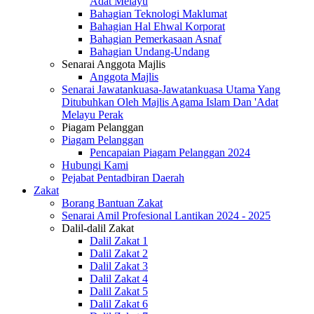
Adat Melayu
Bahagian Teknologi Maklumat
Bahagian Hal Ehwal Korporat
Bahagian Pemerkasaan Asnaf
Bahagian Undang-Undang
Senarai Anggota Majlis
Anggota Majlis
Senarai Jawatankuasa-Jawatankuasa Utama Yang
Ditubuhkan Oleh Majlis Agama Islam Dan 'Adat
Melayu Perak
Piagam Pelanggan
Piagam Pelanggan
Pencapaian Piagam Pelanggan 2024
Hubungi Kami
Pejabat Pentadbiran Daerah
Zakat
Borang Bantuan Zakat
Senarai Amil Profesional Lantikan 2024 - 2025
Dalil-dalil Zakat
Dalil Zakat 1
Dalil Zakat 2
Dalil Zakat 3
Dalil Zakat 4
Dalil Zakat 5
Dalil Zakat 6