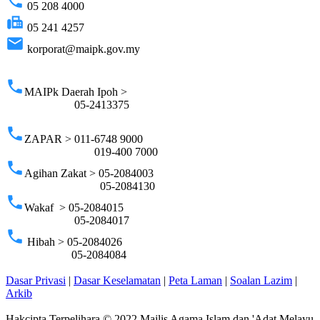
phone
05 208 4000
fax
05 241 4257
email
korporat@maipk.gov.my
p
phone
MAIPk Daerah Ipoh >
05-2413375
phone
ZAPAR > 011-6748 9000
019-400 7000
phone
Agihan Zakat > 05-2084003
05-2084130
phone
Wakaf > 05-2084015
05-2084017
phone
Hibah > 05-2084026
05-2084084
Dasar Privasi
|
Dasar Keselamatan
|
Peta Laman
|
Soalan Lazim
|
Arkib
Hakcipta Terpelihara © 2022 Majlis Agama Islam dan 'Adat Melayu