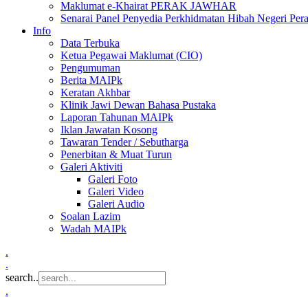
Maklumat e-Khairat PERAK JAWHAR
Senarai Panel Penyedia Perkhidmatan Hibah Negeri Per
Info
Data Terbuka
Ketua Pegawai Maklumat (CIO)
Pengumuman
Berita MAIPk
Keratan Akhbar
Klinik Jawi Dewan Bahasa Pustaka
Laporan Tahunan MAIPk
Iklan Jawatan Kosong
Tawaran Tender / Sebutharga
Penerbitan & Muat Turun
Galeri Aktiviti
Galeri Foto
Galeri Video
Galeri Audio
Soalan Lazim
Wadah MAIPk
.
.
search..
.