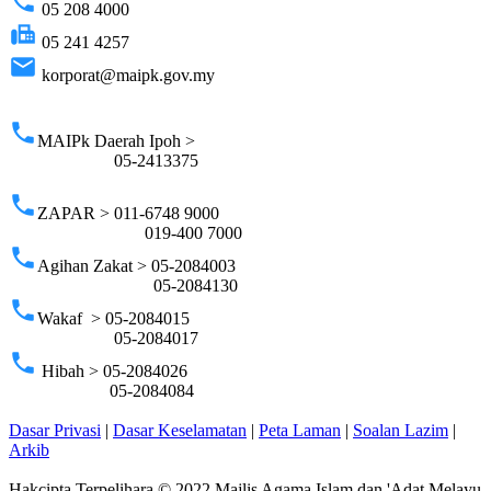
phone
05 208 4000
fax
05 241 4257
email
korporat@maipk.gov.my
p
phone
MAIPk Daerah Ipoh >
05-2413375
phone
ZAPAR > 011-6748 9000
019-400 7000
phone
Agihan Zakat > 05-2084003
05-2084130
phone
Wakaf > 05-2084015
05-2084017
phone
Hibah > 05-2084026
05-2084084
Dasar Privasi
|
Dasar Keselamatan
|
Peta Laman
|
Soalan Lazim
|
Arkib
Hakcipta Terpelihara © 2022 Majlis Agama Islam dan 'Adat Melayu