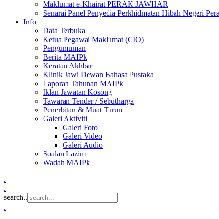
Maklumat e-Khairat PERAK JAWHAR
Senarai Panel Penyedia Perkhidmatan Hibah Negeri Per
Info
Data Terbuka
Ketua Pegawai Maklumat (CIO)
Pengumuman
Berita MAIPk
Keratan Akhbar
Klinik Jawi Dewan Bahasa Pustaka
Laporan Tahunan MAIPk
Iklan Jawatan Kosong
Tawaran Tender / Sebutharga
Penerbitan & Muat Turun
Galeri Aktiviti
Galeri Foto
Galeri Video
Galeri Audio
Soalan Lazim
Wadah MAIPk
.
.
search..
.