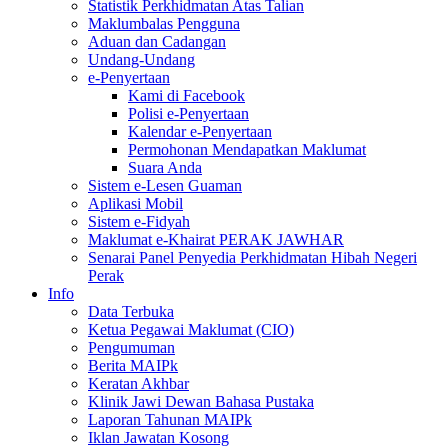
Statistik Perkhidmatan Atas Talian
Maklumbalas Pengguna
Aduan dan Cadangan
Undang-Undang
e-Penyertaan
Kami di Facebook
Polisi e-Penyertaan
Kalendar e-Penyertaan
Permohonan Mendapatkan Maklumat
Suara Anda
Sistem e-Lesen Guaman
Aplikasi Mobil
Sistem e-Fidyah
Maklumat e-Khairat PERAK JAWHAR
Senarai Panel Penyedia Perkhidmatan Hibah Negeri
Perak
Info
Data Terbuka
Ketua Pegawai Maklumat (CIO)
Pengumuman
Berita MAIPk
Keratan Akhbar
Klinik Jawi Dewan Bahasa Pustaka
Laporan Tahunan MAIPk
Iklan Jawatan Kosong