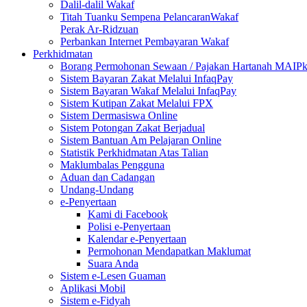
Dalil-dalil Wakaf
Titah Tuanku Sempena PelancaranWakaf
Perak Ar-Ridzuan
Perbankan Internet Pembayaran Wakaf
Perkhidmatan
Borang Permohonan Sewaan / Pajakan Hartanah MAIP
Sistem Bayaran Zakat Melalui InfaqPay
Sistem Bayaran Wakaf Melalui InfaqPay
Sistem Kutipan Zakat Melalui FPX
Sistem Dermasiswa Online
Sistem Potongan Zakat Berjadual
Sistem Bantuan Am Pelajaran Online
Statistik Perkhidmatan Atas Talian
Maklumbalas Pengguna
Aduan dan Cadangan
Undang-Undang
e-Penyertaan
Kami di Facebook
Polisi e-Penyertaan
Kalendar e-Penyertaan
Permohonan Mendapatkan Maklumat
Suara Anda
Sistem e-Lesen Guaman
Aplikasi Mobil
Sistem e-Fidyah