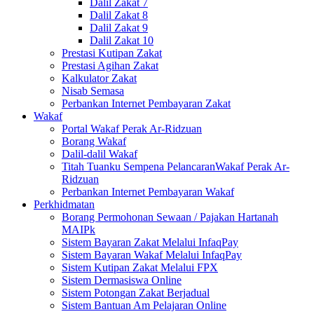
Dalil Zakat 7
Dalil Zakat 8
Dalil Zakat 9
Dalil Zakat 10
Prestasi Kutipan Zakat
Prestasi Agihan Zakat
Kalkulator Zakat
Nisab Semasa
Perbankan Internet Pembayaran Zakat
Wakaf
Portal Wakaf Perak Ar-Ridzuan
Borang Wakaf
Dalil-dalil Wakaf
Titah Tuanku Sempena PelancaranWakaf Perak Ar-
Ridzuan
Perbankan Internet Pembayaran Wakaf
Perkhidmatan
Borang Permohonan Sewaan / Pajakan Hartanah
MAIPk
Sistem Bayaran Zakat Melalui InfaqPay
Sistem Bayaran Wakaf Melalui InfaqPay
Sistem Kutipan Zakat Melalui FPX
Sistem Dermasiswa Online
Sistem Potongan Zakat Berjadual
Sistem Bantuan Am Pelajaran Online