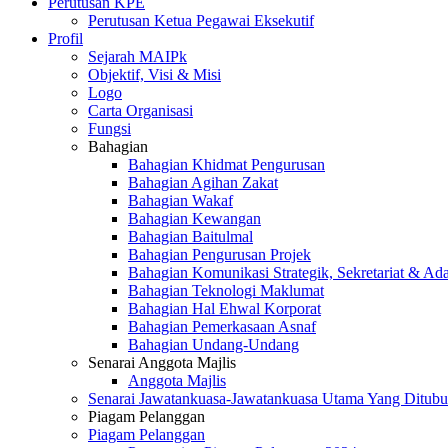
Perutusan KPE
Perutusan Ketua Pegawai Eksekutif
Profil
Sejarah MAIPk
Objektif, Visi & Misi
Logo
Carta Organisasi
Fungsi
Bahagian
Bahagian Khidmat Pengurusan
Bahagian Agihan Zakat
Bahagian Wakaf
Bahagian Kewangan
Bahagian Baitulmal
Bahagian Pengurusan Projek
Bahagian Komunikasi Strategik, Sekretariat & Ad
Bahagian Teknologi Maklumat
Bahagian Hal Ehwal Korporat
Bahagian Pemerkasaan Asnaf
Bahagian Undang-Undang
Senarai Anggota Majlis
Anggota Majlis
Senarai Jawatankuasa-Jawatankuasa Utama Yang Ditubu
Piagam Pelanggan
Piagam Pelanggan