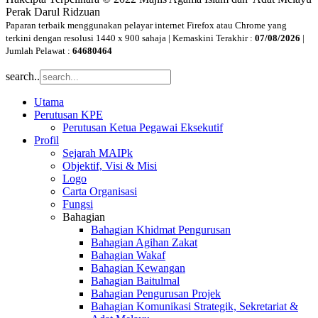
Perak Darul Ridzuan
Paparan terbaik menggunakan pelayar internet Firefox atau Chrome yang
terkini dengan resolusi 1440 x 900 sahaja | Kemaskini Terakhir :
07/08/2026
|
Jumlah Pelawat :
64680464
search..
Utama
Perutusan KPE
Perutusan Ketua Pegawai Eksekutif
Profil
Sejarah MAIPk
Objektif, Visi & Misi
Logo
Carta Organisasi
Fungsi
Bahagian
Bahagian Khidmat Pengurusan
Bahagian Agihan Zakat
Bahagian Wakaf
Bahagian Kewangan
Bahagian Baitulmal
Bahagian Pengurusan Projek
Bahagian Komunikasi Strategik, Sekretariat &