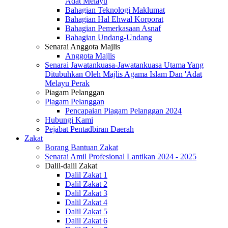
Adat Melayu
Bahagian Teknologi Maklumat
Bahagian Hal Ehwal Korporat
Bahagian Pemerkasaan Asnaf
Bahagian Undang-Undang
Senarai Anggota Majlis
Anggota Majlis
Senarai Jawatankuasa-Jawatankuasa Utama Yang
Ditubuhkan Oleh Majlis Agama Islam Dan 'Adat
Melayu Perak
Piagam Pelanggan
Piagam Pelanggan
Pencapaian Piagam Pelanggan 2024
Hubungi Kami
Pejabat Pentadbiran Daerah
Zakat
Borang Bantuan Zakat
Senarai Amil Profesional Lantikan 2024 - 2025
Dalil-dalil Zakat
Dalil Zakat 1
Dalil Zakat 2
Dalil Zakat 3
Dalil Zakat 4
Dalil Zakat 5
Dalil Zakat 6