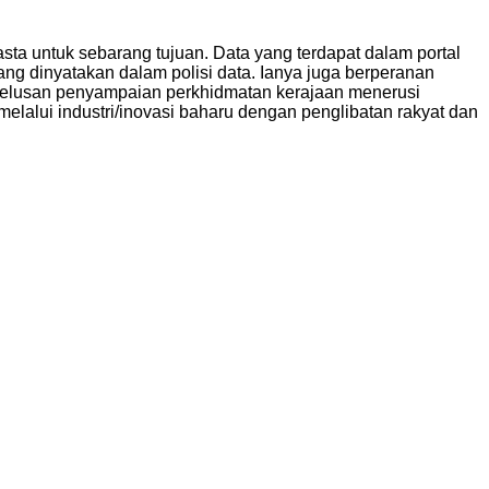
sta untuk sebarang tujuan. Data yang terdapat dalam portal
ng dinyatakan dalam polisi data. Ianya juga berperanan
ketelusan penyampaian perkhidmatan kerajaan menerusi
melalui industri/inovasi baharu dengan penglibatan rakyat dan