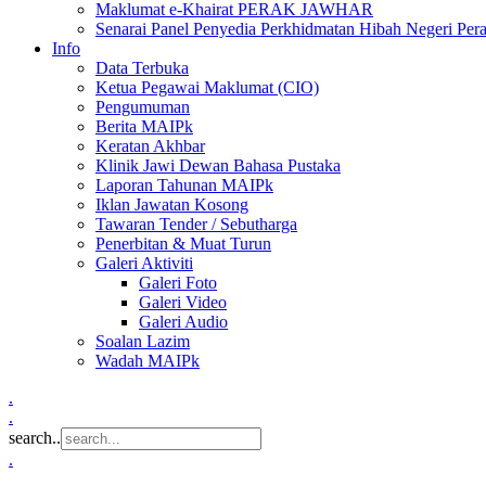
Maklumat e-Khairat PERAK JAWHAR
Senarai Panel Penyedia Perkhidmatan Hibah Negeri Per
Info
Data Terbuka
Ketua Pegawai Maklumat (CIO)
Pengumuman
Berita MAIPk
Keratan Akhbar
Klinik Jawi Dewan Bahasa Pustaka
Laporan Tahunan MAIPk
Iklan Jawatan Kosong
Tawaran Tender / Sebutharga
Penerbitan & Muat Turun
Galeri Aktiviti
Galeri Foto
Galeri Video
Galeri Audio
Soalan Lazim
Wadah MAIPk
.
.
search..
.