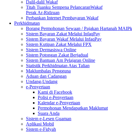
Dalil-dalil Wakaf
Titah Tuanku Sempena PelancaranWakaf
Perak Ar-Ridzuan
Perbankan Internet Pembayaran Wakaf
Perkhidmatan
Borang Permohonan Sewaan / Pajakan Hartanah MAIP
Sistem Bayaran Zakat Melalui InfaqPay
Sistem Bayaran Wakaf Melalui InfaqPay
Sistem Kutipan Zakat Melalui FPX
Sistem Dermasiswa Online
Sistem Potongan Zakat Berjadual
Sistem Bantuan Am Pelajaran Online
Statistik Perkhidmatan Atas Talian
Maklumbalas Pengguna
Aduan dan Cadangan
Undang-Undang
e-Penyertaan
Kami di Facebook
Polisi e-Penyertaan
Kalendar e-Penyertaan
Permohonan Mendapatkan Maklumat
Suara Anda
Sistem e-Lesen Guaman
Aplikasi Mobil
Sistem e-Fidyah