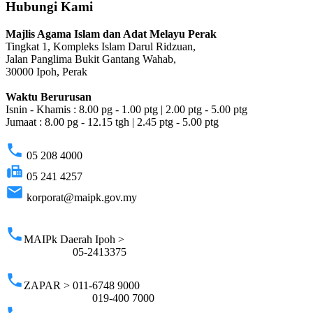
Hubungi Kami
Majlis Agama Islam dan Adat Melayu Perak
Tingkat 1, Kompleks Islam Darul Ridzuan,
Jalan Panglima Bukit Gantang Wahab,
30000 Ipoh, Perak
Waktu Berurusan
Isnin - Khamis : 8.00 pg - 1.00 ptg | 2.00 ptg - 5.00 ptg
Jumaat : 8.00 pg - 12.15 tgh | 2.45 ptg - 5.00 ptg
phone
05 208 4000
fax
05 241 4257
email
korporat@maipk.gov.my
p
phone
MAIPk Daerah Ipoh >
05-2413375
phone
ZAPAR > 011-6748 9000
019-400 7000