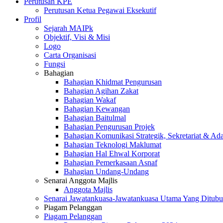
Perutusan KPE
Perutusan Ketua Pegawai Eksekutif
Profil
Sejarah MAIPk
Objektif, Visi & Misi
Logo
Carta Organisasi
Fungsi
Bahagian
Bahagian Khidmat Pengurusan
Bahagian Agihan Zakat
Bahagian Wakaf
Bahagian Kewangan
Bahagian Baitulmal
Bahagian Pengurusan Projek
Bahagian Komunikasi Strategik, Sekretariat & Ad
Bahagian Teknologi Maklumat
Bahagian Hal Ehwal Korporat
Bahagian Pemerkasaan Asnaf
Bahagian Undang-Undang
Senarai Anggota Majlis
Anggota Majlis
Senarai Jawatankuasa-Jawatankuasa Utama Yang Ditubu
Piagam Pelanggan
Piagam Pelanggan