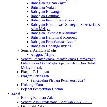
Bahagian Agihan Zakat
Bahagian Wakaf
Bahagian Kewangan
Bahagian Baitulmal
Bahagian Pengurusan Projek
Bahagian Komunikasi Strategik, Sekretariat &
Adat Melayu
Bahagian Teknologi Maklumat
Bahagian Hal Ehwal Korporat
Bahagian Pemerkasaan Asnaf
Bahagian Undang-Undang
Senarai Anggota Majlis
Anggota Majlis
Senarai Jawatankuasa-Jawatankuasa Utama Yang
Ditubuhkan Oleh Majlis Agama Islam Dan 'Adat
Melayu Perak
Piagam Pelanggan
Piagam Pelanggan
Pencapaian Piagam Pelanggan 2024
Hubungi Kami
Pejabat Pentadbiran Daerah
Zakat
Borang Bantuan Zakat
Senarai Amil Profesional Lantikan 2024 - 2025
Dalil-dalil Zakat