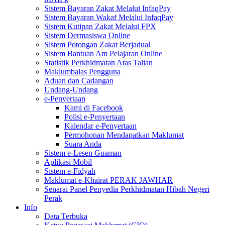
Sistem Bayaran Zakat Melalui InfaqPay
Sistem Bayaran Wakaf Melalui InfaqPay
Sistem Kutipan Zakat Melalui FPX
Sistem Dermasiswa Online
Sistem Potongan Zakat Berjadual
Sistem Bantuan Am Pelajaran Online
Statistik Perkhidmatan Atas Talian
Maklumbalas Pengguna
Aduan dan Cadangan
Undang-Undang
e-Penyertaan
Kami di Facebook
Polisi e-Penyertaan
Kalendar e-Penyertaan
Permohonan Mendapatkan Maklumat
Suara Anda
Sistem e-Lesen Guaman
Aplikasi Mobil
Sistem e-Fidyah
Maklumat e-Khairat PERAK JAWHAR
Senarai Panel Penyedia Perkhidmatan Hibah Negeri
Perak
Info
Data Terbuka