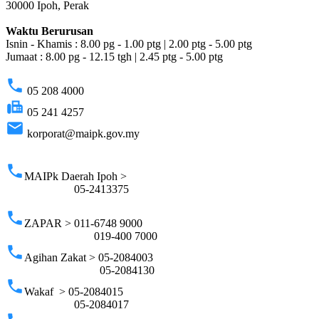
30000 Ipoh, Perak
Waktu Berurusan
Isnin - Khamis : 8.00 pg - 1.00 ptg | 2.00 ptg - 5.00 ptg
Jumaat : 8.00 pg - 12.15 tgh | 2.45 ptg - 5.00 ptg
phone
05 208 4000
fax
05 241 4257
email
korporat@maipk.gov.my
p
phone
MAIPk Daerah Ipoh >
05-2413375
phone
ZAPAR > 011-6748 9000
019-400 7000
phone
Agihan Zakat > 05-2084003
05-2084130
phone
Wakaf > 05-2084015
05-2084017