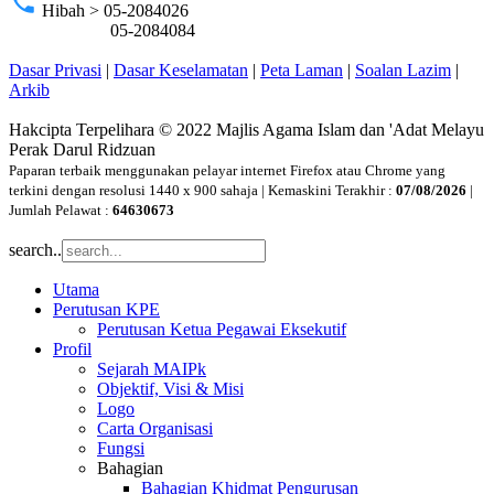
phone
Hibah > 05-2084026
05-2084084
Dasar Privasi
|
Dasar Keselamatan
|
Peta Laman
|
Soalan Lazim
|
Arkib
Hakcipta Terpelihara © 2022 Majlis Agama Islam dan 'Adat Melayu
Perak Darul Ridzuan
Paparan terbaik menggunakan pelayar internet Firefox atau Chrome yang
terkini dengan resolusi 1440 x 900 sahaja | Kemaskini Terakhir :
07/08/2026
|
Jumlah Pelawat :
64630673
search..
Utama
Perutusan KPE
Perutusan Ketua Pegawai Eksekutif
Profil
Sejarah MAIPk
Objektif, Visi & Misi
Logo
Carta Organisasi
Fungsi
Bahagian
Bahagian Khidmat Pengurusan