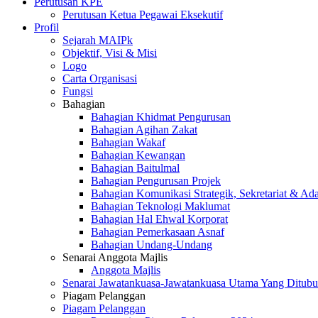
Perutusan KPE
Perutusan Ketua Pegawai Eksekutif
Profil
Sejarah MAIPk
Objektif, Visi & Misi
Logo
Carta Organisasi
Fungsi
Bahagian
Bahagian Khidmat Pengurusan
Bahagian Agihan Zakat
Bahagian Wakaf
Bahagian Kewangan
Bahagian Baitulmal
Bahagian Pengurusan Projek
Bahagian Komunikasi Strategik, Sekretariat & Ad
Bahagian Teknologi Maklumat
Bahagian Hal Ehwal Korporat
Bahagian Pemerkasaan Asnaf
Bahagian Undang-Undang
Senarai Anggota Majlis
Anggota Majlis
Senarai Jawatankuasa-Jawatankuasa Utama Yang Ditubu
Piagam Pelanggan
Piagam Pelanggan