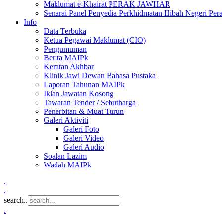
Maklumat e-Khairat PERAK JAWHAR
Senarai Panel Penyedia Perkhidmatan Hibah Negeri Per
Info
Data Terbuka
Ketua Pegawai Maklumat (CIO)
Pengumuman
Berita MAIPk
Keratan Akhbar
Klinik Jawi Dewan Bahasa Pustaka
Laporan Tahunan MAIPk
Iklan Jawatan Kosong
Tawaran Tender / Sebutharga
Penerbitan & Muat Turun
Galeri Aktiviti
Galeri Foto
Galeri Video
Galeri Audio
Soalan Lazim
Wadah MAIPk
.
.
search..
.