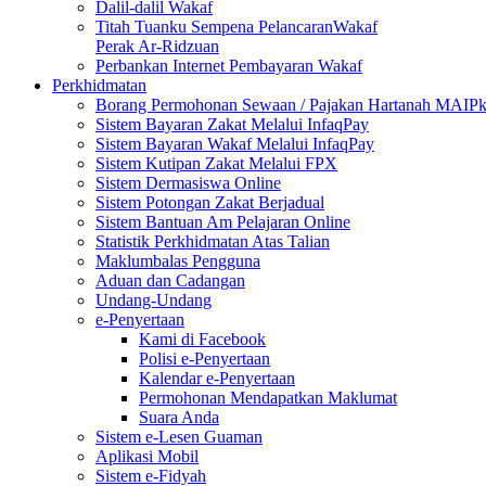
Dalil-dalil Wakaf
Titah Tuanku Sempena PelancaranWakaf
Perak Ar-Ridzuan
Perbankan Internet Pembayaran Wakaf
Perkhidmatan
Borang Permohonan Sewaan / Pajakan Hartanah MAIP
Sistem Bayaran Zakat Melalui InfaqPay
Sistem Bayaran Wakaf Melalui InfaqPay
Sistem Kutipan Zakat Melalui FPX
Sistem Dermasiswa Online
Sistem Potongan Zakat Berjadual
Sistem Bantuan Am Pelajaran Online
Statistik Perkhidmatan Atas Talian
Maklumbalas Pengguna
Aduan dan Cadangan
Undang-Undang
e-Penyertaan
Kami di Facebook
Polisi e-Penyertaan
Kalendar e-Penyertaan
Permohonan Mendapatkan Maklumat
Suara Anda
Sistem e-Lesen Guaman
Aplikasi Mobil
Sistem e-Fidyah