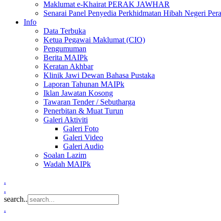
Maklumat e-Khairat PERAK JAWHAR
Senarai Panel Penyedia Perkhidmatan Hibah Negeri Per
Info
Data Terbuka
Ketua Pegawai Maklumat (CIO)
Pengumuman
Berita MAIPk
Keratan Akhbar
Klinik Jawi Dewan Bahasa Pustaka
Laporan Tahunan MAIPk
Iklan Jawatan Kosong
Tawaran Tender / Sebutharga
Penerbitan & Muat Turun
Galeri Aktiviti
Galeri Foto
Galeri Video
Galeri Audio
Soalan Lazim
Wadah MAIPk
.
.
search..
.