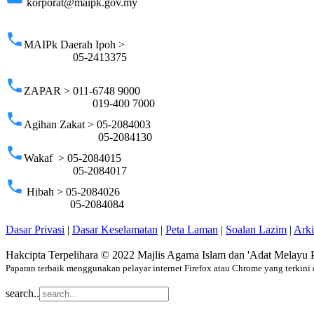
korporat@maipk.gov.my
p
phone
MAIPk Daerah Ipoh >
05-2413375
phone
ZAPAR > 011-6748 9000
019-400 7000
phone
Agihan Zakat > 05-2084003
05-2084130
phone
Wakaf > 05-2084015
05-2084017
phone
Hibah > 05-2084026
05-2084084
Dasar Privasi
|
Dasar Keselamatan
|
Peta Laman
|
Soalan Lazim
|
Ark
Hakcipta Terpelihara © 2022 Majlis Agama Islam dan 'Adat Melayu 
Paparan terbaik menggunakan pelayar internet Firefox atau Chrome yang terkini 
search..