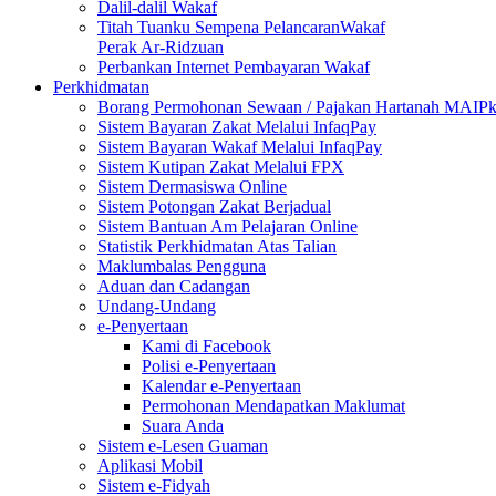
Dalil-dalil Wakaf
Titah Tuanku Sempena PelancaranWakaf
Perak Ar-Ridzuan
Perbankan Internet Pembayaran Wakaf
Perkhidmatan
Borang Permohonan Sewaan / Pajakan Hartanah MAIP
Sistem Bayaran Zakat Melalui InfaqPay
Sistem Bayaran Wakaf Melalui InfaqPay
Sistem Kutipan Zakat Melalui FPX
Sistem Dermasiswa Online
Sistem Potongan Zakat Berjadual
Sistem Bantuan Am Pelajaran Online
Statistik Perkhidmatan Atas Talian
Maklumbalas Pengguna
Aduan dan Cadangan
Undang-Undang
e-Penyertaan
Kami di Facebook
Polisi e-Penyertaan
Kalendar e-Penyertaan
Permohonan Mendapatkan Maklumat
Suara Anda
Sistem e-Lesen Guaman
Aplikasi Mobil
Sistem e-Fidyah