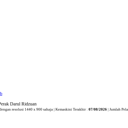
ib
Perak Darul Ridzuan
dengan resolusi 1440 x 900 sahaja | Kemaskini Terakhir :
07/08/2026
| Jumlah Pel