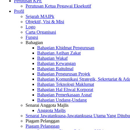
Perutusan KPE
Perutusan Ketua Pegawai Eksekutif
Profil
Sejarah MAIPk
Objektif, Visi & Misi
Logo
Carta Organisasi
Fungsi
Bahagian
Bahagian Khidmat Pengurusan
Bahagian Agihan Zakat
Bahagian Wakaf
Bahagian Kewangan
Bahagian Baitulmal
Bahagian Pengurusan Projek
Bahagian Komunikasi Strategik, Sekretariat & Ad
Bahagian Teknologi Maklumat
Bahagian Hal Ehwal Korporat
Bahagian Pemerkasaan Asnaf
Bahagian Undang-Undang
Senarai Anggota Majlis
Anggota Majlis
Senarai Jawatankuasa-Jawatankuasa Utama Yang Ditubu
Piagam Pelanggan
Piagam Pelanggan