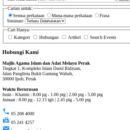
Carian untuk:
Semua perkataan
Mana-mana perkataan
Frasa
Susunan:
Cari Hanya:
Kategori
Hubungan
Artikel
Search Events
Hubungi Kami
Majlis Agama Islam dan Adat Melayu Perak
Tingkat 1, Kompleks Islam Darul Ridzuan,
Jalan Panglima Bukit Gantang Wahab,
30000 Ipoh, Perak
Waktu Berurusan
Isnin - Khamis : 8.00 pg - 1.00 ptg | 2.00 ptg - 5.00 ptg
Jumaat : 8.00 pg - 12.15 tgh | 2.45 ptg - 5.00 ptg
phone
05 208 4000
fax
05 241 4257
email