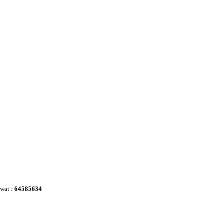
awat :
64585634