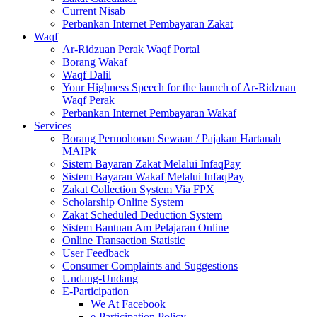
Current Nisab
Perbankan Internet Pembayaran Zakat
Waqf
Ar-Ridzuan Perak Waqf Portal
Borang Wakaf
Waqf Dalil
Your Highness Speech for the launch of Ar-Ridzuan
Waqf Perak
Perbankan Internet Pembayaran Wakaf
Services
Borang Permohonan Sewaan / Pajakan Hartanah
MAIPk
Sistem Bayaran Zakat Melalui InfaqPay
Sistem Bayaran Wakaf Melalui InfaqPay
Zakat Collection System Via FPX
Scholarship Online System
Zakat Scheduled Deduction System
Sistem Bantuan Am Pelajaran Online
Online Transaction Statistic
User Feedback
Consumer Complaints and Suggestions
Undang-Undang
E-Participation
We At Facebook
e-Participation Policy