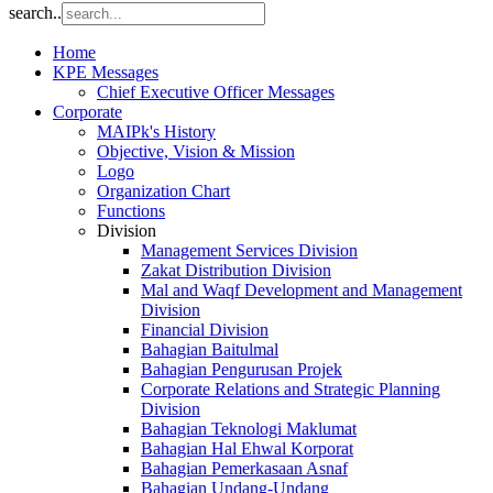
search..
Home
KPE Messages
Chief Executive Officer Messages
Corporate
MAIPk's History
Objective, Vision & Mission
Logo
Organization Chart
Functions
Division
Management Services Division
Zakat Distribution Division
Mal and Waqf Development and Management
Division
Financial Division
Bahagian Baitulmal
Bahagian Pengurusan Projek
Corporate Relations and Strategic Planning
Division
Bahagian Teknologi Maklumat
Bahagian Hal Ehwal Korporat
Bahagian Pemerkasaan Asnaf
Bahagian Undang-Undang