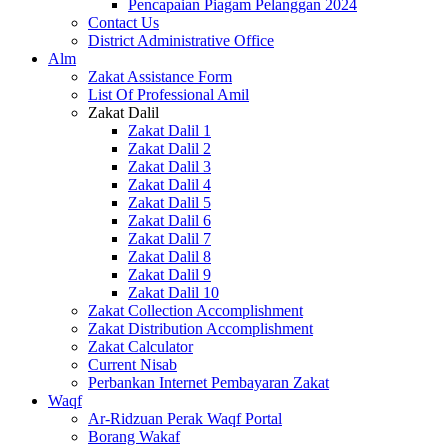
Pencapaian Piagam Pelanggan 2024
Contact Us
District Administrative Office
Alm
Zakat Assistance Form
List Of Professional Amil
Zakat Dalil
Zakat Dalil 1
Zakat Dalil 2
Zakat Dalil 3
Zakat Dalil 4
Zakat Dalil 5
Zakat Dalil 6
Zakat Dalil 7
Zakat Dalil 8
Zakat Dalil 9
Zakat Dalil 10
Zakat Collection Accomplishment
Zakat Distribution Accomplishment
Zakat Calculator
Current Nisab
Perbankan Internet Pembayaran Zakat
Waqf
Ar-Ridzuan Perak Waqf Portal
Borang Wakaf