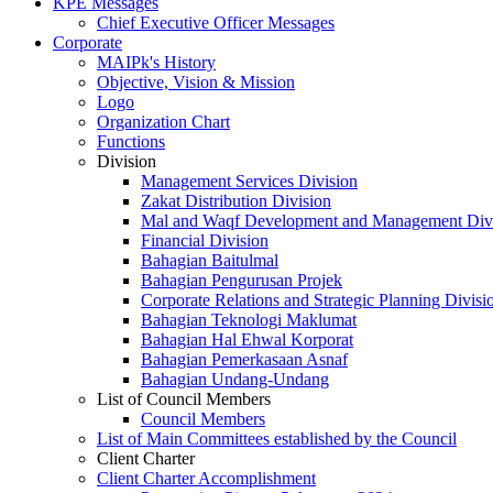
KPE Messages
Chief Executive Officer Messages
Corporate
MAIPk's History
Objective, Vision & Mission
Logo
Organization Chart
Functions
Division
Management Services Division
Zakat Distribution Division
Mal and Waqf Development and Management Div
Financial Division
Bahagian Baitulmal
Bahagian Pengurusan Projek
Corporate Relations and Strategic Planning Divisi
Bahagian Teknologi Maklumat
Bahagian Hal Ehwal Korporat
Bahagian Pemerkasaan Asnaf
Bahagian Undang-Undang
List of Council Members
Council Members
List of Main Committees established by the Council
Client Charter
Client Charter Accomplishment