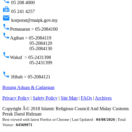
phone
05 208 4000
fax
05 241 4257
email
korporat@maipk.gov.my
phone
Pemasaran > 05-2084100
phone
Agihan > 05-2084119
05-2084120
05-2084130
phone
Wakaf > 05-2431398
05-2431399
phone
Hibah > 05-2084121
Borang Aduan & Cadangan
Privacy Policy
|
Safety Policy
|
Site Map
|
FAQs
|
Archives
Copyright Â© 2018 Islamic Religious Council And Malay Customs
Perak Darul Ridzuan
Best viewed with latest Firefox or Chrome | Last Updated :
04/08/2026
| Total
Visitor :
64569971