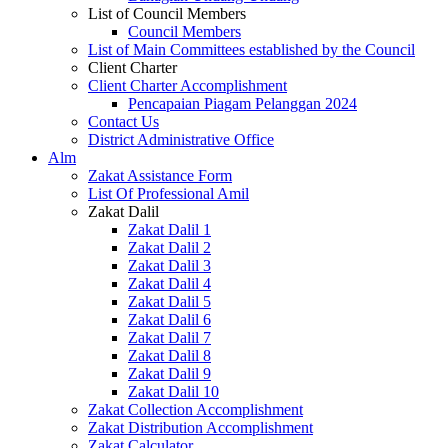
List of Council Members
Council Members
List of Main Committees established by the Council
Client Charter
Client Charter Accomplishment
Pencapaian Piagam Pelanggan 2024
Contact Us
District Administrative Office
Alm
Zakat Assistance Form
List Of Professional Amil
Zakat Dalil
Zakat Dalil 1
Zakat Dalil 2
Zakat Dalil 3
Zakat Dalil 4
Zakat Dalil 5
Zakat Dalil 6
Zakat Dalil 7
Zakat Dalil 8
Zakat Dalil 9
Zakat Dalil 10
Zakat Collection Accomplishment
Zakat Distribution Accomplishment
Zakat Calculator