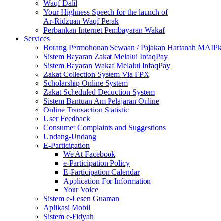
Waqf Dalil
Your Highness Speech for the launch of
Ar-Ridzuan Waqf Perak
Perbankan Internet Pembayaran Wakaf
Services
Borang Permohonan Sewaan / Pajakan Hartanah MAIP
Sistem Bayaran Zakat Melalui InfaqPay
Sistem Bayaran Wakaf Melalui InfaqPay
Zakat Collection System Via FPX
Scholarship Online System
Zakat Scheduled Deduction System
Sistem Bantuan Am Pelajaran Online
Online Transaction Statistic
User Feedback
Consumer Complaints and Suggestions
Undang-Undang
E-Participation
We At Facebook
e-Participation Policy
E-Participation Calendar
Application For Information
Your Voice
Sistem e-Lesen Guaman
Aplikasi Mobil
Sistem e-Fidyah