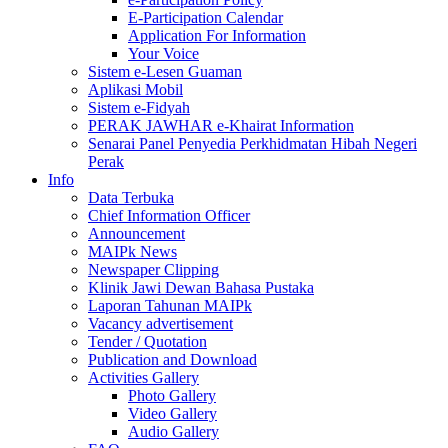
E-Participation Calendar
Application For Information
Your Voice
Sistem e-Lesen Guaman
Aplikasi Mobil
Sistem e-Fidyah
PERAK JAWHAR e-Khairat Information
Senarai Panel Penyedia Perkhidmatan Hibah Negeri
Perak
Info
Data Terbuka
Chief Information Officer
Announcement
MAIPk News
Newspaper Clipping
Klinik Jawi Dewan Bahasa Pustaka
Laporan Tahunan MAIPk
Vacancy advertisement
Tender / Quotation
Publication and Download
Activities Gallery
Photo Gallery
Video Gallery
Audio Gallery