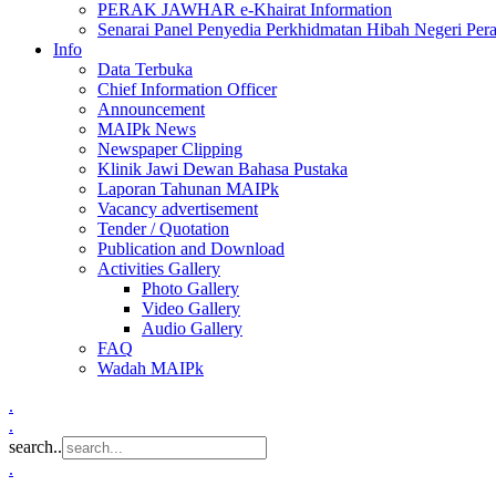
PERAK JAWHAR e-Khairat Information
Senarai Panel Penyedia Perkhidmatan Hibah Negeri Per
Info
Data Terbuka
Chief Information Officer
Announcement
MAIPk News
Newspaper Clipping
Klinik Jawi Dewan Bahasa Pustaka
Laporan Tahunan MAIPk
Vacancy advertisement
Tender / Quotation
Publication and Download
Activities Gallery
Photo Gallery
Video Gallery
Audio Gallery
FAQ
Wadah MAIPk
.
.
search..
.