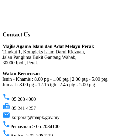
Contact Us
Majlis Agama Islam dan Adat Melayu Perak
Tingkat 1, Kompleks Islam Darul Ridzuan,
Jalan Panglima Bukit Gantang Wahab,
30000 Ipoh, Perak
Waktu Berurusan
Isnin - Khamis : 8.00 pg - 1.00 ptg | 2.00 ptg - 5.00 ptg
Jumaat : 8.00 pg - 12.15 tgh | 2.45 ptg - 5.00 ptg
phone
05 208 4000
fax
05 241 4257
email
korporat@maipk.gov.my
phone
Pemasaran > 05-2084100
phone
Agihan > 05-2084119