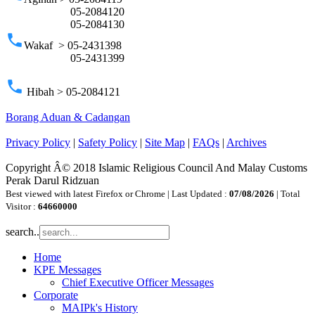
05-2084120
05-2084130
phone
Wakaf > 05-2431398
05-2431399
phone
Hibah > 05-2084121
Borang Aduan & Cadangan
Privacy Policy
|
Safety Policy
|
Site Map
|
FAQs
|
Archives
Copyright Â© 2018 Islamic Religious Council And Malay Customs
Perak Darul Ridzuan
Best viewed with latest Firefox or Chrome | Last Updated :
07/08/2026
| Total
Visitor :
64660000
search..
Home
KPE Messages
Chief Executive Officer Messages
Corporate
MAIPk's History