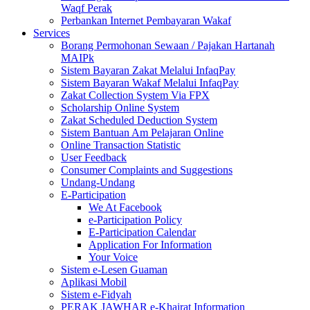
Waqf Perak
Perbankan Internet Pembayaran Wakaf
Services
Borang Permohonan Sewaan / Pajakan Hartanah
MAIPk
Sistem Bayaran Zakat Melalui InfaqPay
Sistem Bayaran Wakaf Melalui InfaqPay
Zakat Collection System Via FPX
Scholarship Online System
Zakat Scheduled Deduction System
Sistem Bantuan Am Pelajaran Online
Online Transaction Statistic
User Feedback
Consumer Complaints and Suggestions
Undang-Undang
E-Participation
We At Facebook
e-Participation Policy
E-Participation Calendar
Application For Information
Your Voice
Sistem e-Lesen Guaman
Aplikasi Mobil
Sistem e-Fidyah
PERAK JAWHAR e-Khairat Information