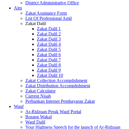
District Administrative Office
Alm
Zakat Assistance Form
List Of Professional Amil
Zakat Dalil
Zakat Dalil 1
Zakat Dalil 2
Zakat Dalil 3
Zakat Dalil 4
Zakat Dalil 5
Zakat Dalil 6
Zakat Dalil 7
Zakat Dalil 8
Zakat Dalil 9
Zakat Dalil 10
Zakat Collection Accomplishment
Zakat Distribution Accomplishment
Zakat Calculator
Current Nisab
Perbankan Internet Pembayaran Zakat
Waqf
Ar-Ridzuan Perak Waqf Portal
Borang Wakaf
Waqf Dalil
Your Highness Speech for the launch of Ar-Ridzuan