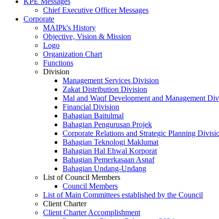
KPE Messages
Chief Executive Officer Messages
Corporate
MAIPk's History
Objective, Vision & Mission
Logo
Organization Chart
Functions
Division
Management Services Division
Zakat Distribution Division
Mal and Waqf Development and Management Div
Financial Division
Bahagian Baitulmal
Bahagian Pengurusan Projek
Corporate Relations and Strategic Planning Divisi
Bahagian Teknologi Maklumat
Bahagian Hal Ehwal Korporat
Bahagian Pemerkasaan Asnaf
Bahagian Undang-Undang
List of Council Members
Council Members
List of Main Committees established by the Council
Client Charter
Client Charter Accomplishment