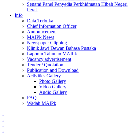
Senarai Panel Penyedia Perkhidmatan Hibah Negeri
Perak
Info
Data Terbuka
Chief Information Officer
Announcement
MAIPk News
Newspaper Clipping
Klinik Jawi Dewan Bahasa Pustaka
Laporan Tahunan MAIPk
Vacancy advertisement
Tender / Quotation
Publication and Download
Activities Gallery
Photo Gallery
Video Gallery
Audio Gallery
FAQ
Wadah MAIPk
.
.
.
.
.