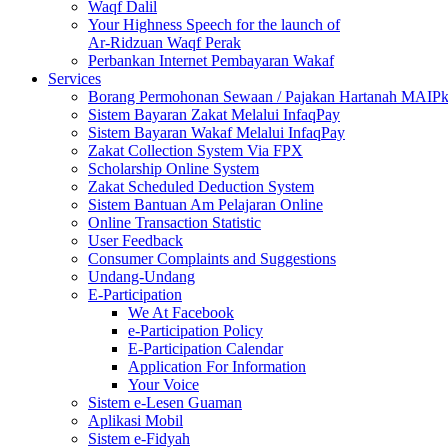
Waqf Dalil
Your Highness Speech for the launch of
Ar-Ridzuan Waqf Perak
Perbankan Internet Pembayaran Wakaf
Services
Borang Permohonan Sewaan / Pajakan Hartanah MAIP
Sistem Bayaran Zakat Melalui InfaqPay
Sistem Bayaran Wakaf Melalui InfaqPay
Zakat Collection System Via FPX
Scholarship Online System
Zakat Scheduled Deduction System
Sistem Bantuan Am Pelajaran Online
Online Transaction Statistic
User Feedback
Consumer Complaints and Suggestions
Undang-Undang
E-Participation
We At Facebook
e-Participation Policy
E-Participation Calendar
Application For Information
Your Voice
Sistem e-Lesen Guaman
Aplikasi Mobil
Sistem e-Fidyah