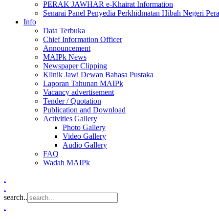
PERAK JAWHAR e-Khairat Information
Senarai Panel Penyedia Perkhidmatan Hibah Negeri Per
Info
Data Terbuka
Chief Information Officer
Announcement
MAIPk News
Newspaper Clipping
Klinik Jawi Dewan Bahasa Pustaka
Laporan Tahunan MAIPk
Vacancy advertisement
Tender / Quotation
Publication and Download
Activities Gallery
Photo Gallery
Video Gallery
Audio Gallery
FAQ
Wadah MAIPk
.
.
search..
.