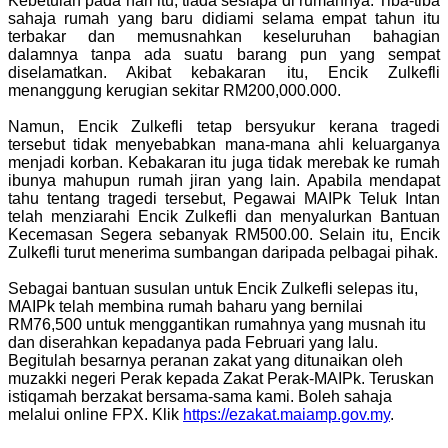
Kebetulan pada hari itu, tiada sesiapa di rumahnya. Tiba-tiba
sahaja rumah yang baru didiami selama empat tahun itu
terbakar dan memusnahkan keseluruhan bahagian
dalamnya tanpa ada suatu barang pun yang sempat
diselamatkan. Akibat kebakaran itu, Encik Zulkefli
menanggung kerugian sekitar RM200,000.000.
Namun, Encik Zulkefli tetap bersyukur kerana tragedi
tersebut tidak menyebabkan mana-mana ahli keluarganya
menjadi korban. Kebakaran itu juga tidak merebak ke rumah
ibunya mahupun rumah jiran yang lain. Apabila mendapat
tahu tentang tragedi tersebut, Pegawai MAIPk Teluk Intan
telah menziarahi Encik Zulkefli dan menyalurkan Bantuan
Kecemasan Segera sebanyak RM500.00. Selain itu, Encik
Zulkefli turut menerima sumbangan daripada pelbagai pihak.
Sebagai bantuan susulan untuk Encik Zulkefli selepas itu,
MAIPk telah membina rumah baharu yang bernilai
RM76,500 untuk menggantikan rumahnya yang musnah itu
dan diserahkan kepadanya pada Februari yang lalu.
Begitulah besarnya peranan zakat yang ditunaikan oleh
muzakki negeri Perak kepada Zakat Perak-MAIPk. Teruskan
istiqamah berzakat bersama-sama kami. Boleh sahaja
melalui online FPX. Klik
https://ezakat.maiamp.gov.my
.