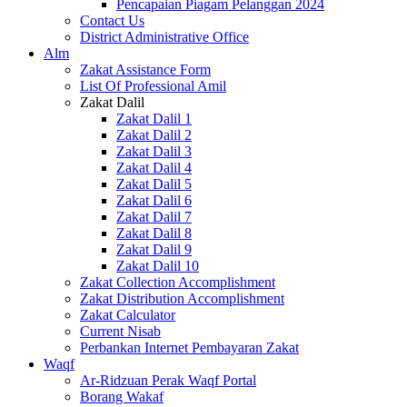
Pencapaian Piagam Pelanggan 2024
Contact Us
District Administrative Office
Alm
Zakat Assistance Form
List Of Professional Amil
Zakat Dalil
Zakat Dalil 1
Zakat Dalil 2
Zakat Dalil 3
Zakat Dalil 4
Zakat Dalil 5
Zakat Dalil 6
Zakat Dalil 7
Zakat Dalil 8
Zakat Dalil 9
Zakat Dalil 10
Zakat Collection Accomplishment
Zakat Distribution Accomplishment
Zakat Calculator
Current Nisab
Perbankan Internet Pembayaran Zakat
Waqf
Ar-Ridzuan Perak Waqf Portal
Borang Wakaf