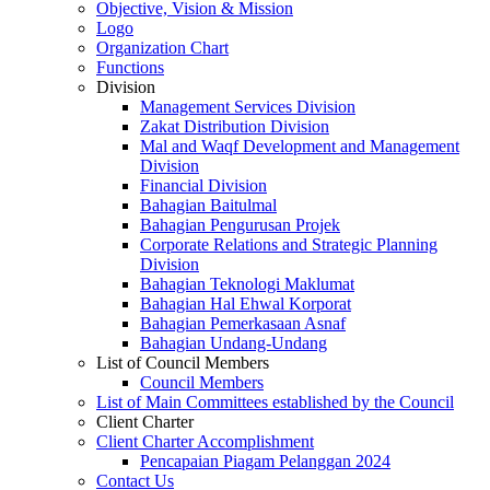
Objective, Vision & Mission
Logo
Organization Chart
Functions
Division
Management Services Division
Zakat Distribution Division
Mal and Waqf Development and Management
Division
Financial Division
Bahagian Baitulmal
Bahagian Pengurusan Projek
Corporate Relations and Strategic Planning
Division
Bahagian Teknologi Maklumat
Bahagian Hal Ehwal Korporat
Bahagian Pemerkasaan Asnaf
Bahagian Undang-Undang
List of Council Members
Council Members
List of Main Committees established by the Council
Client Charter
Client Charter Accomplishment
Pencapaian Piagam Pelanggan 2024
Contact Us