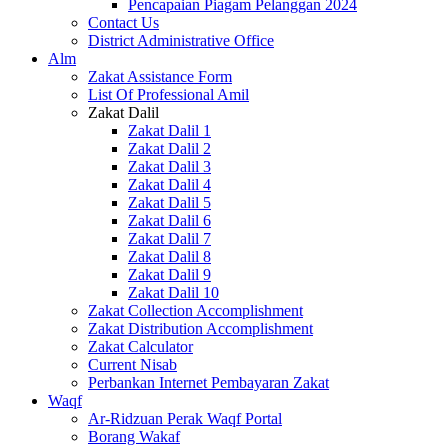
Pencapaian Piagam Pelanggan 2024
Contact Us
District Administrative Office
Alm
Zakat Assistance Form
List Of Professional Amil
Zakat Dalil
Zakat Dalil 1
Zakat Dalil 2
Zakat Dalil 3
Zakat Dalil 4
Zakat Dalil 5
Zakat Dalil 6
Zakat Dalil 7
Zakat Dalil 8
Zakat Dalil 9
Zakat Dalil 10
Zakat Collection Accomplishment
Zakat Distribution Accomplishment
Zakat Calculator
Current Nisab
Perbankan Internet Pembayaran Zakat
Waqf
Ar-Ridzuan Perak Waqf Portal
Borang Wakaf