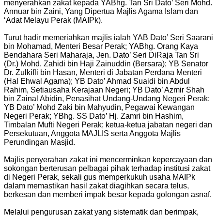
menyerahkan zakat kepada YABhg. Tan Sri Dato’ Seri Mohd.
Annuar bin Zaini, Yang Dipertua Majlis Agama Islam dan
‘Adat Melayu Perak (MAIPk).
Turut hadir memeriahkan majlis ialah YAB Dato’ Seri Saarani
bin Mohamad, Menteri Besar Perak; YABhg. Orang Kaya
Bendahara Seri Maharaja, Jen. Dato’ Seri DiRaja Tan Sri
(Dr.) Mohd. Zahidi bin Haji Zainuddin (Bersara); YB Senator
Dr. Zulkifli bin Hasan, Menteri di Jabatan Perdana Menteri
(Hal Ehwal Agama); YB Dato’ Ahmad Suaidi bin Abdul
Rahim, Setiausaha Kerajaan Negeri; YB Dato’ Azmir Shah
bin Zainal Abidin, Penasihat Undang-Undang Negeri Perak;
YB Dato’ Mohd Zaki bin Mahyudin, Pegawai Kewangan
Negeri Perak; YBhg. SS Dato’ Hj. Zamri bin Hashim,
Timbalan Mufti Negeri Perak; ketua-ketua jabatan negeri dan
Persekutuan, Anggota MAJLIS serta Anggota Majlis
Perundingan Masjid.
Majlis penyerahan zakat ini mencerminkan kepercayaan dan
sokongan berterusan pelbagai pihak terhadap institusi zakat
di Negeri Perak, sekali gus memperkukuh usaha MAIPk
dalam memastikan hasil zakat diagihkan secara telus,
berkesan dan memberi impak besar kepada golongan asnaf.
Melalui pengurusan zakat yang sistematik dan berimpak,