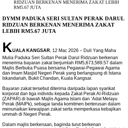
RIDZUAN BERKENAN MENERIMA ZAKAT LEBIH
RM5.67 JUTA
DYMM PADUKA SERI SULTAN PERAK DARUL
RIDZUAN BERKENAN MENERIMA ZAKAT
LEBIH RM5.67 JUTA
K
UALA KANGSAR
, 12 Mac 2026 – Duli Yang Maha
Mulia Paduka Seri Sultan Perak Darul Ridzuan berkenan
menerima bayaran zakat berjumlah RM5,673,589.57 dalam
Majlis Berbuka Puasa bersama Pegawai-Pegawai Agama
dan Imam Masjid Negeri Perak yang berlangsung di Istana
Iskandariah, Bukit Chandan, Kuala Kangsar.
Bayaran zakat tersebut diterima daripada lapan syarikat
korporat dan tiga individu kepada Zakat Perak Al-Ridzuan
(ZAPAR) di bawah Majlis Agama Islam dan ‘Adat Melayu
Perak (MAIPk), sebagai tanda komitmen berterusan dalam
menunaikan kewajipan zakat serta memperkasa kebajikan
ummah di Negeri Perak.
Dalam majlis berkenaan, baginda turut berkenan