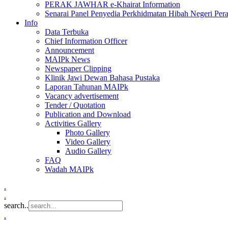
PERAK JAWHAR e-Khairat Information
Senarai Panel Penyedia Perkhidmatan Hibah Negeri Per
Info
Data Terbuka
Chief Information Officer
Announcement
MAIPk News
Newspaper Clipping
Klinik Jawi Dewan Bahasa Pustaka
Laporan Tahunan MAIPk
Vacancy advertisement
Tender / Quotation
Publication and Download
Activities Gallery
Photo Gallery
Video Gallery
Audio Gallery
FAQ
Wadah MAIPk
.
.
search..
.