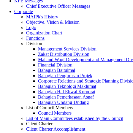
KPE Messages
Chief Executive Officer Messages
Corporate
MAIPk's History
Objective, Vision & Mission
Logo
Organization Chart
Functions
Division
Management Services Division
Zakat Distribution Division
Mal and Waqf Development and Management Div
Financial Division
Bahagian Baitulmal
Bahagian Pengurusan Projek
Corporate Relations and Strategic Planning Divisi
Bahagian Teknologi Maklumat
Bahagian Hal Ehwal Korporat
Bahagian Pemerkasaan Asnaf
Bahagian Undang-Undang
List of Council Members
Council Members
List of Main Committees established by the Council
Client Charter
Client Charter Accomplishment