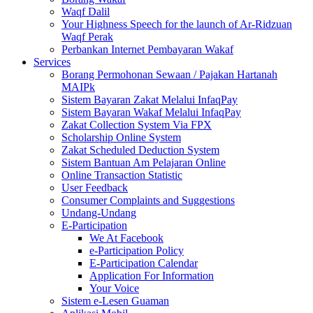
Waqf Dalil
Your Highness Speech for the launch of Ar-Ridzuan
Waqf Perak
Perbankan Internet Pembayaran Wakaf
Services
Borang Permohonan Sewaan / Pajakan Hartanah
MAIPk
Sistem Bayaran Zakat Melalui InfaqPay
Sistem Bayaran Wakaf Melalui InfaqPay
Zakat Collection System Via FPX
Scholarship Online System
Zakat Scheduled Deduction System
Sistem Bantuan Am Pelajaran Online
Online Transaction Statistic
User Feedback
Consumer Complaints and Suggestions
Undang-Undang
E-Participation
We At Facebook
e-Participation Policy
E-Participation Calendar
Application For Information
Your Voice
Sistem e-Lesen Guaman