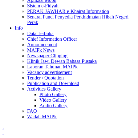
Aplikasi Mobil
Sistem e-Fidyah
PERAK JAWHAR e-Khairat Information
Senarai Panel Penyedia Perkhidmatan Hibah Negeri
Perak
Info
Data Terbuka
Chief Information Officer
Announcement
MAIPk News
Newspaper Clipping
Klinik Jawi Dewan Bahasa Pustaka
Laporan Tahunan MAIPk
Vacancy advertisement
Tender / Quotation
Publication and Download
Activities Gallery
Photo Gallery
Video Gallery
Audio Gallery
FAQ
Wadah MAIPk
.
.