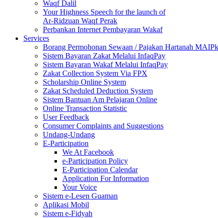
Waqf Dalil
Your Highness Speech for the launch of
Ar-Ridzuan Waqf Perak
Perbankan Internet Pembayaran Wakaf
Services
Borang Permohonan Sewaan / Pajakan Hartanah MAIP
Sistem Bayaran Zakat Melalui InfaqPay
Sistem Bayaran Wakaf Melalui InfaqPay
Zakat Collection System Via FPX
Scholarship Online System
Zakat Scheduled Deduction System
Sistem Bantuan Am Pelajaran Online
Online Transaction Statistic
User Feedback
Consumer Complaints and Suggestions
Undang-Undang
E-Participation
We At Facebook
e-Participation Policy
E-Participation Calendar
Application For Information
Your Voice
Sistem e-Lesen Guaman
Aplikasi Mobil
Sistem e-Fidyah