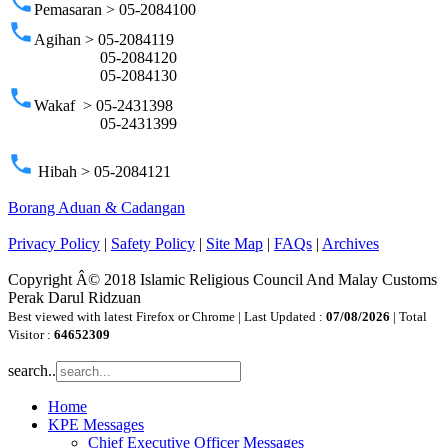
phone
Pemasaran > 05-2084100
phone
Agihan > 05-2084119
05-2084120
05-2084130
phone
Wakaf > 05-2431398
05-2431399
phone
Hibah > 05-2084121
Borang Aduan & Cadangan
Privacy Policy
|
Safety Policy
|
Site Map
|
FAQs
|
Archives
Copyright Â© 2018 Islamic Religious Council And Malay Customs
Perak Darul Ridzuan
Best viewed with latest Firefox or Chrome | Last Updated :
07/08/2026
| Total
Visitor :
64652309
search..
Home
KPE Messages
Chief Executive Officer Messages