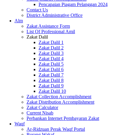
Pencapaian Piagam Pelanggan 2024
Contact Us
District Administrative Office
Alm
Zakat Assistance Form
List Of Professional Amil
Zakat Dalil
Zakat Dalil 1
Zakat Dalil 2
Zakat Dalil 3
Zakat Dalil 4
Zakat Dalil 5
Zakat Dalil 6
Zakat Dalil 7
Zakat Dalil 8
Zakat Dalil 9
Zakat Dalil 10
Zakat Collection Accomplishment
Zakat Distribution Accomplishment
Zakat Calculator
Current Nisab
Perbankan Internet Pembayaran Zakat
Waqf
Ar-Ridzuan Perak Waqf Portal
Borang Wakaf