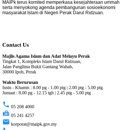
MAIPk terus komited memperkasa kesejahteraan ummah
serta menyokong agenda pembangunan sosioekonomi
masyarakat Islam di Negeri Perak Darul Ridzuan.
Contact Us
Majlis Agama Islam dan Adat Melayu Perak
Tingkat 1, Kompleks Islam Darul Ridzuan,
Jalan Panglima Bukit Gantang Wahab,
30000 Ipoh, Perak
Waktu Berurusan
Isnin - Khamis : 8.00 pg - 1.00 ptg | 2.00 ptg - 5.00 ptg
Jumaat : 8.00 pg - 12.15 tgh | 2.45 ptg - 5.00 ptg
phone
05 208 4000
fax
05 241 4257
email
korporat@maipk.gov.my