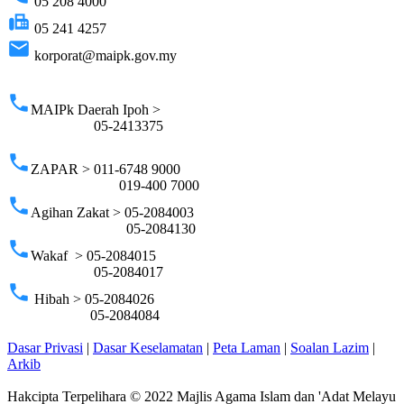
05 208 4000
fax
05 241 4257
email
korporat@maipk.gov.my
p
phone
MAIPk Daerah Ipoh >
05-2413375
phone
ZAPAR > 011-6748 9000
019-400 7000
phone
Agihan Zakat > 05-2084003
05-2084130
phone
Wakaf > 05-2084015
05-2084017
phone
Hibah > 05-2084026
05-2084084
Dasar Privasi
|
Dasar Keselamatan
|
Peta Laman
|
Soalan Lazim
|
Arkib
Hakcipta Terpelihara © 2022 Majlis Agama Islam dan 'Adat Melayu