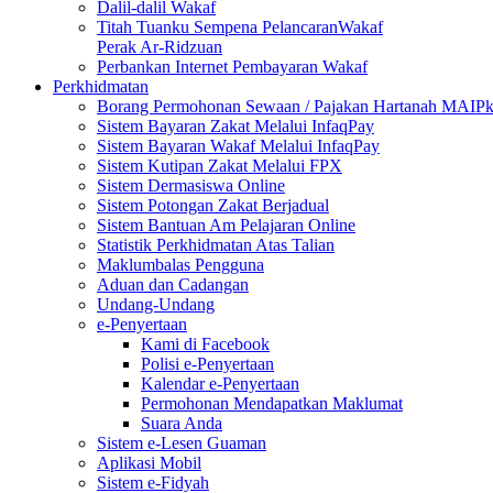
Dalil-dalil Wakaf
Titah Tuanku Sempena PelancaranWakaf
Perak Ar-Ridzuan
Perbankan Internet Pembayaran Wakaf
Perkhidmatan
Borang Permohonan Sewaan / Pajakan Hartanah MAIP
Sistem Bayaran Zakat Melalui InfaqPay
Sistem Bayaran Wakaf Melalui InfaqPay
Sistem Kutipan Zakat Melalui FPX
Sistem Dermasiswa Online
Sistem Potongan Zakat Berjadual
Sistem Bantuan Am Pelajaran Online
Statistik Perkhidmatan Atas Talian
Maklumbalas Pengguna
Aduan dan Cadangan
Undang-Undang
e-Penyertaan
Kami di Facebook
Polisi e-Penyertaan
Kalendar e-Penyertaan
Permohonan Mendapatkan Maklumat
Suara Anda
Sistem e-Lesen Guaman
Aplikasi Mobil
Sistem e-Fidyah