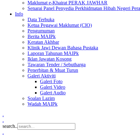
Maklumat e-Khairat PERAK JAWHAR
Senarai Panel Penyedia Perkhidmatan Hibah Negeri Per
Info
Data Terbuka
Ketua Pegawai Maklumat (CIO)
Pengumuman
Berita MAIPk
Keratan Akhbar
Klinik Jawi Dewan Bahasa Pustaka
Laporan Tahunan MAIPk
Iklan Jawatan Kosong
Tawaran Tender / Sebutharga
Penerbitan & Muat Turun
Galeri Aktiviti
Galeri Foto
Galeri Video
Galeri Audio
Soalan Lazim
Wadah MAIPk
.
.
search..
.