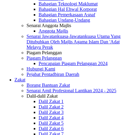
Bahagian Teknologi Maklumat
Bahagian Hal Ehwal Korporat
Bahagian Pemerkasaan Asnaf
Bahagian Undang-Undang
Senarai Anggota Majlis
Anggota Majlis
Senarai Jawatankuasa-Jawatankuasa Utama Yang
Ditubuhkan Oleh Majlis Agama Islam Dan 'Adat
Melayu Perak
Piagam Pelanggan
Piagam Pelanggan
Pencapaian Piagam Pelanggan 2024
Hubungi Kami
Pejabat Pentadbiran Daerah
Zakat
Borang Bantuan Zakat
Senarai Amil Profesional Lantikan 2024 - 2025
Dalil-dalil Zakat
Dalil Zakat 1
Dalil Zakat 2
Dalil Zakat 3
Dalil Zakat 4
Dalil Zakat 5
Dalil Zakat 6
Dalil Zakat 7