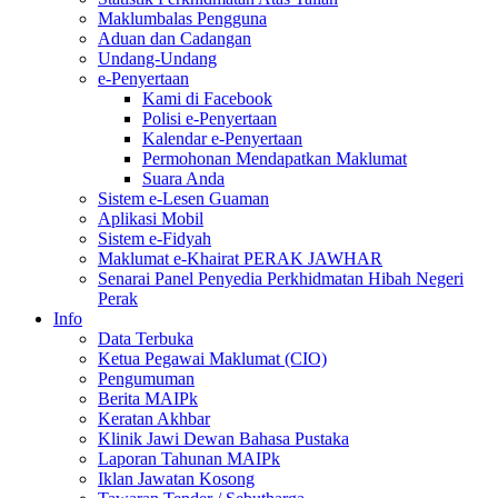
Maklumbalas Pengguna
Aduan dan Cadangan
Undang-Undang
e-Penyertaan
Kami di Facebook
Polisi e-Penyertaan
Kalendar e-Penyertaan
Permohonan Mendapatkan Maklumat
Suara Anda
Sistem e-Lesen Guaman
Aplikasi Mobil
Sistem e-Fidyah
Maklumat e-Khairat PERAK JAWHAR
Senarai Panel Penyedia Perkhidmatan Hibah Negeri
Perak
Info
Data Terbuka
Ketua Pegawai Maklumat (CIO)
Pengumuman
Berita MAIPk
Keratan Akhbar
Klinik Jawi Dewan Bahasa Pustaka
Laporan Tahunan MAIPk
Iklan Jawatan Kosong