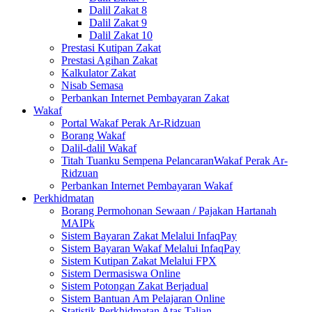
Dalil Zakat 8
Dalil Zakat 9
Dalil Zakat 10
Prestasi Kutipan Zakat
Prestasi Agihan Zakat
Kalkulator Zakat
Nisab Semasa
Perbankan Internet Pembayaran Zakat
Wakaf
Portal Wakaf Perak Ar-Ridzuan
Borang Wakaf
Dalil-dalil Wakaf
Titah Tuanku Sempena PelancaranWakaf Perak Ar-
Ridzuan
Perbankan Internet Pembayaran Wakaf
Perkhidmatan
Borang Permohonan Sewaan / Pajakan Hartanah
MAIPk
Sistem Bayaran Zakat Melalui InfaqPay
Sistem Bayaran Wakaf Melalui InfaqPay
Sistem Kutipan Zakat Melalui FPX
Sistem Dermasiswa Online
Sistem Potongan Zakat Berjadual
Sistem Bantuan Am Pelajaran Online
Statistik Perkhidmatan Atas Talian