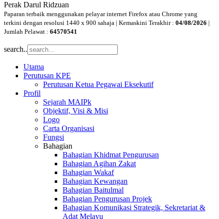
Perak Darul Ridzuan
Paparan terbaik menggunakan pelayar internet Firefox atau Chrome yang
terkini dengan resolusi 1440 x 900 sahaja | Kemaskini Terakhir :
04/08/2026
|
Jumlah Pelawat :
64570541
search..
Utama
Perutusan KPE
Perutusan Ketua Pegawai Eksekutif
Profil
Sejarah MAIPk
Objektif, Visi & Misi
Logo
Carta Organisasi
Fungsi
Bahagian
Bahagian Khidmat Pengurusan
Bahagian Agihan Zakat
Bahagian Wakaf
Bahagian Kewangan
Bahagian Baitulmal
Bahagian Pengurusan Projek
Bahagian Komunikasi Strategik, Sekretariat &
Adat Melayu