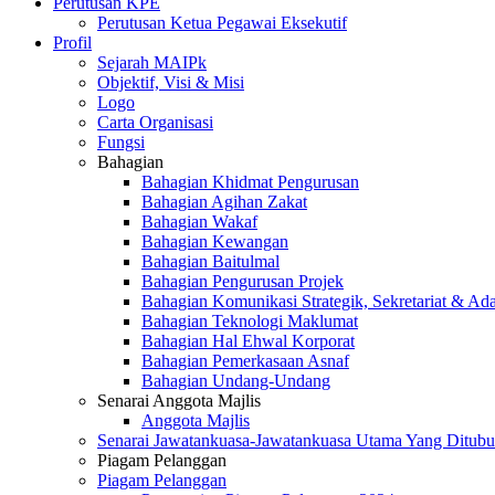
Perutusan KPE
Perutusan Ketua Pegawai Eksekutif
Profil
Sejarah MAIPk
Objektif, Visi & Misi
Logo
Carta Organisasi
Fungsi
Bahagian
Bahagian Khidmat Pengurusan
Bahagian Agihan Zakat
Bahagian Wakaf
Bahagian Kewangan
Bahagian Baitulmal
Bahagian Pengurusan Projek
Bahagian Komunikasi Strategik, Sekretariat & Ad
Bahagian Teknologi Maklumat
Bahagian Hal Ehwal Korporat
Bahagian Pemerkasaan Asnaf
Bahagian Undang-Undang
Senarai Anggota Majlis
Anggota Majlis
Senarai Jawatankuasa-Jawatankuasa Utama Yang Ditubu
Piagam Pelanggan
Piagam Pelanggan