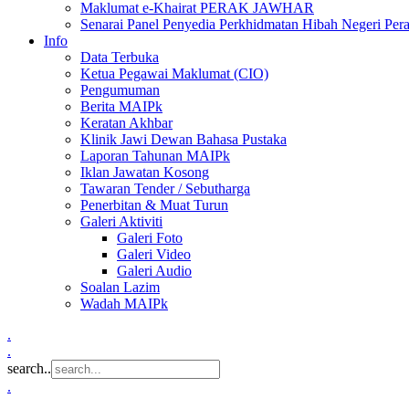
Maklumat e-Khairat PERAK JAWHAR
Senarai Panel Penyedia Perkhidmatan Hibah Negeri Per
Info
Data Terbuka
Ketua Pegawai Maklumat (CIO)
Pengumuman
Berita MAIPk
Keratan Akhbar
Klinik Jawi Dewan Bahasa Pustaka
Laporan Tahunan MAIPk
Iklan Jawatan Kosong
Tawaran Tender / Sebutharga
Penerbitan & Muat Turun
Galeri Aktiviti
Galeri Foto
Galeri Video
Galeri Audio
Soalan Lazim
Wadah MAIPk
.
.
search..
.