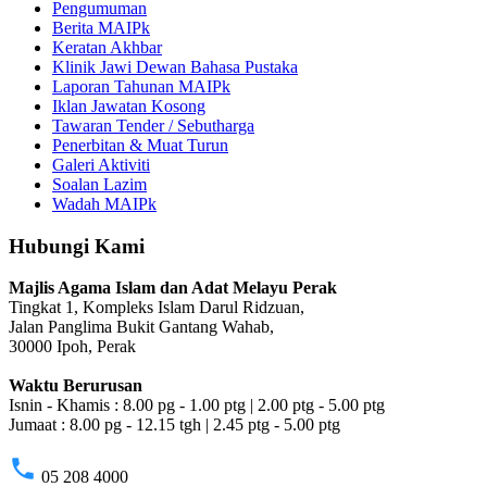
Pengumuman
Berita MAIPk
Keratan Akhbar
Klinik Jawi Dewan Bahasa Pustaka
Laporan Tahunan MAIPk
Iklan Jawatan Kosong
Tawaran Tender / Sebutharga
Penerbitan & Muat Turun
Galeri Aktiviti
Soalan Lazim
Wadah MAIPk
Hubungi Kami
Majlis Agama Islam dan Adat Melayu Perak
Tingkat 1, Kompleks Islam Darul Ridzuan,
Jalan Panglima Bukit Gantang Wahab,
30000 Ipoh, Perak
Waktu Berurusan
Isnin - Khamis : 8.00 pg - 1.00 ptg | 2.00 ptg - 5.00 ptg
Jumaat : 8.00 pg - 12.15 tgh | 2.45 ptg - 5.00 ptg
phone
05 208 4000