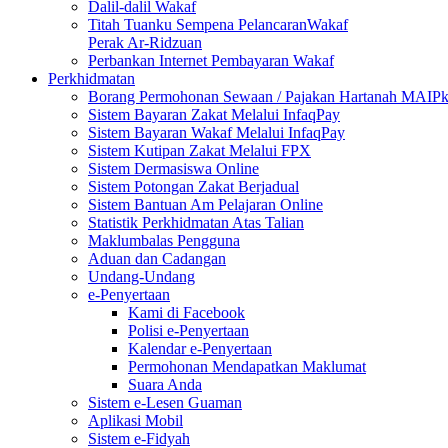
Dalil-dalil Wakaf
Titah Tuanku Sempena PelancaranWakaf
Perak Ar-Ridzuan
Perbankan Internet Pembayaran Wakaf
Perkhidmatan
Borang Permohonan Sewaan / Pajakan Hartanah MAIP
Sistem Bayaran Zakat Melalui InfaqPay
Sistem Bayaran Wakaf Melalui InfaqPay
Sistem Kutipan Zakat Melalui FPX
Sistem Dermasiswa Online
Sistem Potongan Zakat Berjadual
Sistem Bantuan Am Pelajaran Online
Statistik Perkhidmatan Atas Talian
Maklumbalas Pengguna
Aduan dan Cadangan
Undang-Undang
e-Penyertaan
Kami di Facebook
Polisi e-Penyertaan
Kalendar e-Penyertaan
Permohonan Mendapatkan Maklumat
Suara Anda
Sistem e-Lesen Guaman
Aplikasi Mobil
Sistem e-Fidyah