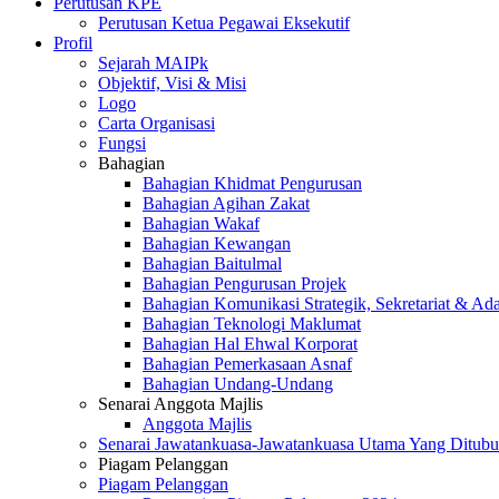
Perutusan KPE
Perutusan Ketua Pegawai Eksekutif
Profil
Sejarah MAIPk
Objektif, Visi & Misi
Logo
Carta Organisasi
Fungsi
Bahagian
Bahagian Khidmat Pengurusan
Bahagian Agihan Zakat
Bahagian Wakaf
Bahagian Kewangan
Bahagian Baitulmal
Bahagian Pengurusan Projek
Bahagian Komunikasi Strategik, Sekretariat & Ad
Bahagian Teknologi Maklumat
Bahagian Hal Ehwal Korporat
Bahagian Pemerkasaan Asnaf
Bahagian Undang-Undang
Senarai Anggota Majlis
Anggota Majlis
Senarai Jawatankuasa-Jawatankuasa Utama Yang Ditubu
Piagam Pelanggan
Piagam Pelanggan