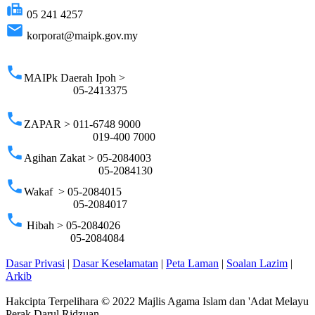
fax
05 241 4257
email
korporat@maipk.gov.my
p
phone
MAIPk Daerah Ipoh >
05-2413375
phone
ZAPAR > 011-6748 9000
019-400 7000
phone
Agihan Zakat > 05-2084003
05-2084130
phone
Wakaf > 05-2084015
05-2084017
phone
Hibah > 05-2084026
05-2084084
Dasar Privasi
|
Dasar Keselamatan
|
Peta Laman
|
Soalan Lazim
|
Arkib
Hakcipta Terpelihara © 2022 Majlis Agama Islam dan 'Adat Melayu
Perak Darul Ridzuan