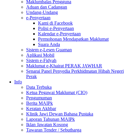
Maklumbalas Pengguna
Aduan dan Cadangan
Undang-Undang
e-Penyertaan
Kami di Facebook
Polisi e-Penyertaan
Kalendar e-Penyertaan
Permohonan Mendapatkan Maklumat
Suara Anda
Sistem e-Lesen Guaman
Aplikasi Mobil
Sistem e-Fidyah
Maklumat e-Khairat PERAK JAWHAR
Senarai Panel Penyedia Perkhidmatan Hibah Negeri
Perak
Info
Data Terbuka
Ketua Pegawai Maklumat (CIO)
Pengumuman
Berita MAIPk
Keratan Akhbar
Klinik Jawi Dewan Bahasa Pustaka
Laporan Tahunan MAIPk
Iklan Jawatan Kosong
Tawaran Tender / Sebutharga