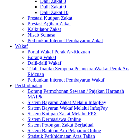
Dalil Zakat 8
Dalil Zakat 9
Dalil Zakat 10
Prestasi Kutipan Zakat
Prestasi Agihan Zakat
Kalkulator Zakat
Nisab Semasa
Perbankan Internet Pembayaran Zakat
Wakaf
Portal Wakaf Perak Ar-Ridzuan
Borang Wakaf
Dalil-dalil Wakaf
Titah Tuanku Sempena PelancaranWakaf Perak Ar-
Ridzuan
Perbankan Internet Pembayaran Wakaf
Perkhidmatan
Borang Permohonan Sewaan / Pajakan Hartanah
MAIPk
Sistem Bayaran Zakat Melalui InfaqPay
Sistem Bayaran Wakaf Melalui InfaqPay
Sistem Kutipan Zakat Melalui FPX
Sistem Dermasiswa Online
Sistem Potongan Zakat Berjadual
Sistem Bantuan Am Pelajaran Online
Statistik Perkhidmatan Atas Talian