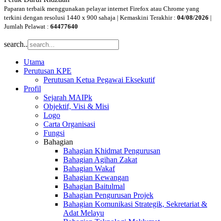
Paparan terbaik menggunakan pelayar internet Firefox atau Chrome yang
terkini dengan resolusi 1440 x 900 sahaja | Kemaskini Terakhir :
04/08/2026
|
Jumlah Pelawat :
64477640
search..
Utama
Perutusan KPE
Perutusan Ketua Pegawai Eksekutif
Profil
Sejarah MAIPk
Objektif, Visi & Misi
Logo
Carta Organisasi
Fungsi
Bahagian
Bahagian Khidmat Pengurusan
Bahagian Agihan Zakat
Bahagian Wakaf
Bahagian Kewangan
Bahagian Baitulmal
Bahagian Pengurusan Projek
Bahagian Komunikasi Strategik, Sekretariat &
Adat Melayu