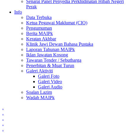
Senarai Panel Penyedia Perkhidmatan Hibah Negeri
Perak
Info
Data Terbuka
Ketua Pegawai Maklumat (CIO)
Pengumuman
Berita MAIPk
Keratan Akhbar
Klinik Jawi Dewan Bahasa Pustaka
Laporan Tahunan MAIPk
Iklan Jawatan Kosong
Tawaran Tender / Sebutharga
Penerbitan & Muat Turun
Galeri Aktiviti
Galeri Foto
Galeri Video
Galeri Audio
Soalan Lazim
Wadah MAIPk
.
.
.
.
.