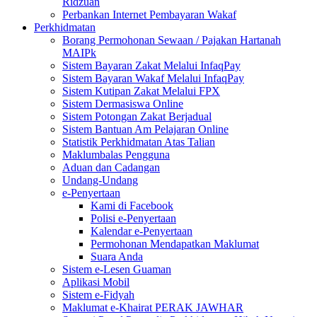
Ridzuan
Perbankan Internet Pembayaran Wakaf
Perkhidmatan
Borang Permohonan Sewaan / Pajakan Hartanah
MAIPk
Sistem Bayaran Zakat Melalui InfaqPay
Sistem Bayaran Wakaf Melalui InfaqPay
Sistem Kutipan Zakat Melalui FPX
Sistem Dermasiswa Online
Sistem Potongan Zakat Berjadual
Sistem Bantuan Am Pelajaran Online
Statistik Perkhidmatan Atas Talian
Maklumbalas Pengguna
Aduan dan Cadangan
Undang-Undang
e-Penyertaan
Kami di Facebook
Polisi e-Penyertaan
Kalendar e-Penyertaan
Permohonan Mendapatkan Maklumat
Suara Anda
Sistem e-Lesen Guaman
Aplikasi Mobil
Sistem e-Fidyah
Maklumat e-Khairat PERAK JAWHAR