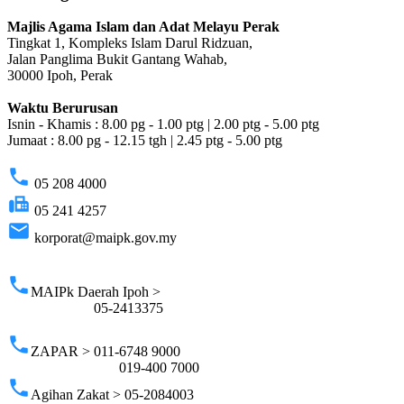
Majlis Agama Islam dan Adat Melayu Perak
Tingkat 1, Kompleks Islam Darul Ridzuan,
Jalan Panglima Bukit Gantang Wahab,
30000 Ipoh, Perak
Waktu Berurusan
Isnin - Khamis : 8.00 pg - 1.00 ptg | 2.00 ptg - 5.00 ptg
Jumaat : 8.00 pg - 12.15 tgh | 2.45 ptg - 5.00 ptg
phone
05 208 4000
fax
05 241 4257
email
korporat@maipk.gov.my
p
phone
MAIPk Daerah Ipoh >
05-2413375
phone
ZAPAR > 011-6748 9000
019-400 7000
phone
Agihan Zakat > 05-2084003