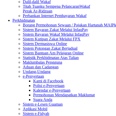
Dalil-dalil Wakaf
Titah Tuanku Sempena PelancaranWakaf
Perak Ar-Ridzuan
Perbankan Internet Pembayaran Wakaf
Perkhidmatan
Borang Permohonan Sewaan / Pajakan Hartanah MAIP
Sistem Bayaran Zakat Melalui InfaqPay
Sistem Bayaran Wakaf Melalui InfaqPay
Sistem Kutipan Zakat Melalui FPX
Sistem Dermasiswa Online
Sistem Potongan Zakat Berjadual
Sistem Bantuan Am Pelajaran Online
Statistik Perkhidmatan Atas Talian
Maklumbalas Pengguna
Aduan dan Cadangan
Undang-Undang
e-Penyertaan
Kami di Facebook
Polisi e-Penyertaan
Kalendar e-Penyertaan
Permohonan Mendapatkan Maklumat
Suara Anda
Sistem e-Lesen Guaman
Aplikasi Mobil
Sistem e-Fidyah