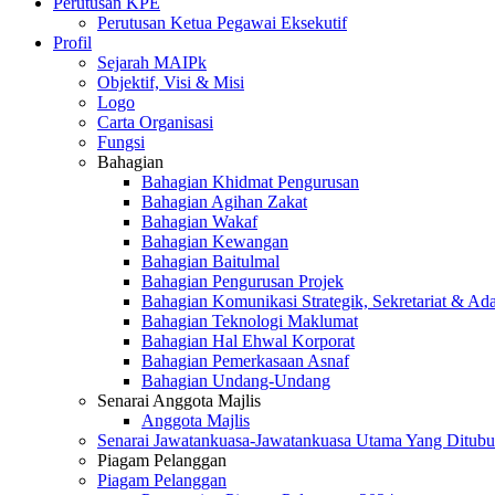
Perutusan KPE
Perutusan Ketua Pegawai Eksekutif
Profil
Sejarah MAIPk
Objektif, Visi & Misi
Logo
Carta Organisasi
Fungsi
Bahagian
Bahagian Khidmat Pengurusan
Bahagian Agihan Zakat
Bahagian Wakaf
Bahagian Kewangan
Bahagian Baitulmal
Bahagian Pengurusan Projek
Bahagian Komunikasi Strategik, Sekretariat & Ad
Bahagian Teknologi Maklumat
Bahagian Hal Ehwal Korporat
Bahagian Pemerkasaan Asnaf
Bahagian Undang-Undang
Senarai Anggota Majlis
Anggota Majlis
Senarai Jawatankuasa-Jawatankuasa Utama Yang Ditubu
Piagam Pelanggan
Piagam Pelanggan