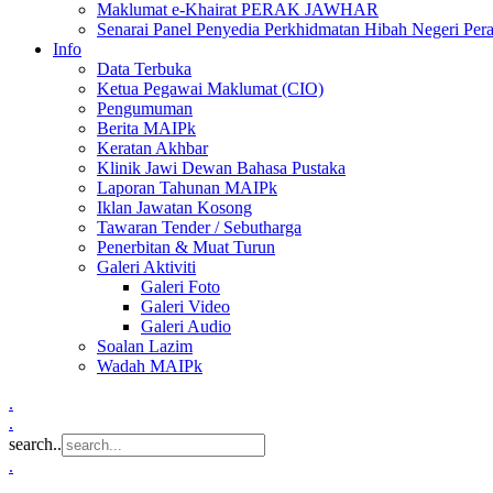
Maklumat e-Khairat PERAK JAWHAR
Senarai Panel Penyedia Perkhidmatan Hibah Negeri Per
Info
Data Terbuka
Ketua Pegawai Maklumat (CIO)
Pengumuman
Berita MAIPk
Keratan Akhbar
Klinik Jawi Dewan Bahasa Pustaka
Laporan Tahunan MAIPk
Iklan Jawatan Kosong
Tawaran Tender / Sebutharga
Penerbitan & Muat Turun
Galeri Aktiviti
Galeri Foto
Galeri Video
Galeri Audio
Soalan Lazim
Wadah MAIPk
.
.
search..
.