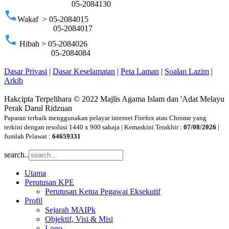
05-2084130
phone
Wakaf > 05-2084015
05-2084017
phone
Hibah > 05-2084026
05-2084084
Dasar Privasi
|
Dasar Keselamatan
|
Peta Laman
|
Soalan Lazim
|
Arkib
Hakcipta Terpelihara © 2022 Majlis Agama Islam dan 'Adat Melayu
Perak Darul Ridzuan
Paparan terbaik menggunakan pelayar internet Firefox atau Chrome yang
terkini dengan resolusi 1440 x 900 sahaja | Kemaskini Terakhir :
07/08/2026
|
Jumlah Pelawat :
64659331
search..
Utama
Perutusan KPE
Perutusan Ketua Pegawai Eksekutif
Profil
Sejarah MAIPk
Objektif, Visi & Misi
Logo