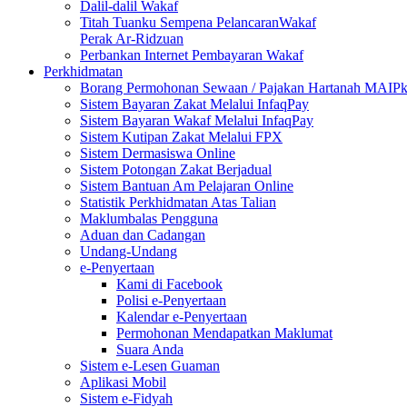
Dalil-dalil Wakaf
Titah Tuanku Sempena PelancaranWakaf
Perak Ar-Ridzuan
Perbankan Internet Pembayaran Wakaf
Perkhidmatan
Borang Permohonan Sewaan / Pajakan Hartanah MAIP
Sistem Bayaran Zakat Melalui InfaqPay
Sistem Bayaran Wakaf Melalui InfaqPay
Sistem Kutipan Zakat Melalui FPX
Sistem Dermasiswa Online
Sistem Potongan Zakat Berjadual
Sistem Bantuan Am Pelajaran Online
Statistik Perkhidmatan Atas Talian
Maklumbalas Pengguna
Aduan dan Cadangan
Undang-Undang
e-Penyertaan
Kami di Facebook
Polisi e-Penyertaan
Kalendar e-Penyertaan
Permohonan Mendapatkan Maklumat
Suara Anda
Sistem e-Lesen Guaman
Aplikasi Mobil
Sistem e-Fidyah