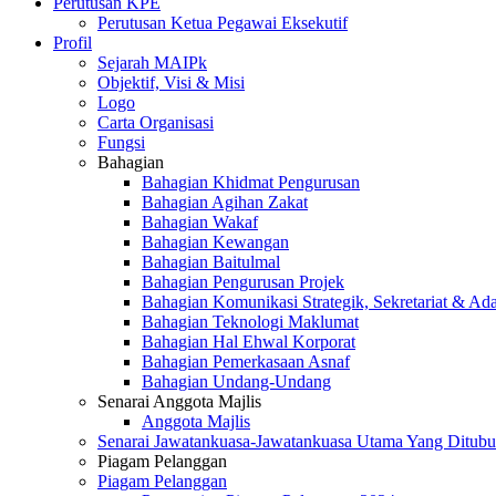
Perutusan KPE
Perutusan Ketua Pegawai Eksekutif
Profil
Sejarah MAIPk
Objektif, Visi & Misi
Logo
Carta Organisasi
Fungsi
Bahagian
Bahagian Khidmat Pengurusan
Bahagian Agihan Zakat
Bahagian Wakaf
Bahagian Kewangan
Bahagian Baitulmal
Bahagian Pengurusan Projek
Bahagian Komunikasi Strategik, Sekretariat & Ad
Bahagian Teknologi Maklumat
Bahagian Hal Ehwal Korporat
Bahagian Pemerkasaan Asnaf
Bahagian Undang-Undang
Senarai Anggota Majlis
Anggota Majlis
Senarai Jawatankuasa-Jawatankuasa Utama Yang Ditubu
Piagam Pelanggan
Piagam Pelanggan