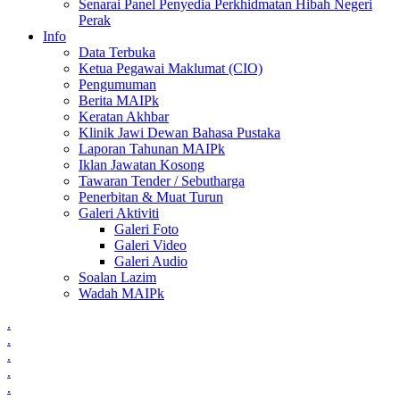
Senarai Panel Penyedia Perkhidmatan Hibah Negeri
Perak
Info
Data Terbuka
Ketua Pegawai Maklumat (CIO)
Pengumuman
Berita MAIPk
Keratan Akhbar
Klinik Jawi Dewan Bahasa Pustaka
Laporan Tahunan MAIPk
Iklan Jawatan Kosong
Tawaran Tender / Sebutharga
Penerbitan & Muat Turun
Galeri Aktiviti
Galeri Foto
Galeri Video
Galeri Audio
Soalan Lazim
Wadah MAIPk
.
.
.
.
.