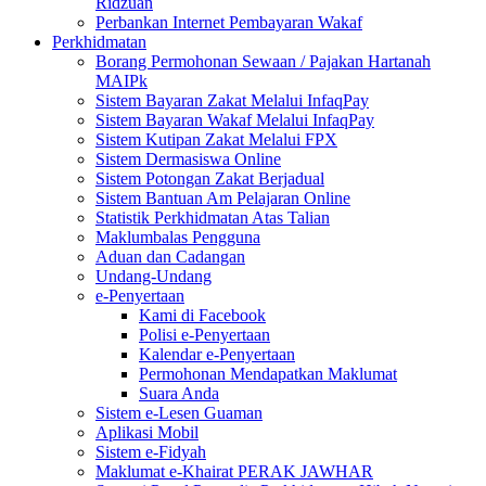
Ridzuan
Perbankan Internet Pembayaran Wakaf
Perkhidmatan
Borang Permohonan Sewaan / Pajakan Hartanah
MAIPk
Sistem Bayaran Zakat Melalui InfaqPay
Sistem Bayaran Wakaf Melalui InfaqPay
Sistem Kutipan Zakat Melalui FPX
Sistem Dermasiswa Online
Sistem Potongan Zakat Berjadual
Sistem Bantuan Am Pelajaran Online
Statistik Perkhidmatan Atas Talian
Maklumbalas Pengguna
Aduan dan Cadangan
Undang-Undang
e-Penyertaan
Kami di Facebook
Polisi e-Penyertaan
Kalendar e-Penyertaan
Permohonan Mendapatkan Maklumat
Suara Anda
Sistem e-Lesen Guaman
Aplikasi Mobil
Sistem e-Fidyah
Maklumat e-Khairat PERAK JAWHAR