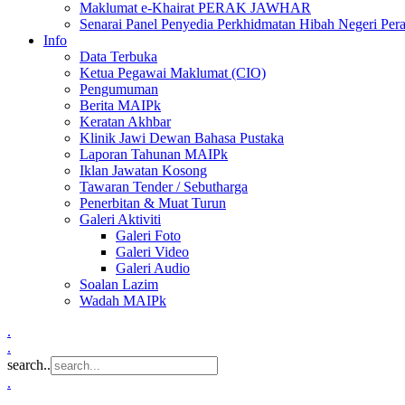
Maklumat e-Khairat PERAK JAWHAR
Senarai Panel Penyedia Perkhidmatan Hibah Negeri Per
Info
Data Terbuka
Ketua Pegawai Maklumat (CIO)
Pengumuman
Berita MAIPk
Keratan Akhbar
Klinik Jawi Dewan Bahasa Pustaka
Laporan Tahunan MAIPk
Iklan Jawatan Kosong
Tawaran Tender / Sebutharga
Penerbitan & Muat Turun
Galeri Aktiviti
Galeri Foto
Galeri Video
Galeri Audio
Soalan Lazim
Wadah MAIPk
.
.
search..
.