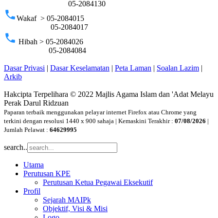
05-2084130
phone
Wakaf > 05-2084015
05-2084017
phone
Hibah > 05-2084026
05-2084084
Dasar Privasi
|
Dasar Keselamatan
|
Peta Laman
|
Soalan Lazim
|
Arkib
Hakcipta Terpelihara © 2022 Majlis Agama Islam dan 'Adat Melayu
Perak Darul Ridzuan
Paparan terbaik menggunakan pelayar internet Firefox atau Chrome yang
terkini dengan resolusi 1440 x 900 sahaja | Kemaskini Terakhir :
07/08/2026
|
Jumlah Pelawat :
64629995
search..
Utama
Perutusan KPE
Perutusan Ketua Pegawai Eksekutif
Profil
Sejarah MAIPk
Objektif, Visi & Misi
Logo