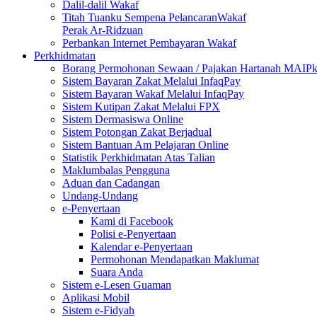
Dalil-dalil Wakaf
Titah Tuanku Sempena PelancaranWakaf
Perak Ar-Ridzuan
Perbankan Internet Pembayaran Wakaf
Perkhidmatan
Borang Permohonan Sewaan / Pajakan Hartanah MAIP
Sistem Bayaran Zakat Melalui InfaqPay
Sistem Bayaran Wakaf Melalui InfaqPay
Sistem Kutipan Zakat Melalui FPX
Sistem Dermasiswa Online
Sistem Potongan Zakat Berjadual
Sistem Bantuan Am Pelajaran Online
Statistik Perkhidmatan Atas Talian
Maklumbalas Pengguna
Aduan dan Cadangan
Undang-Undang
e-Penyertaan
Kami di Facebook
Polisi e-Penyertaan
Kalendar e-Penyertaan
Permohonan Mendapatkan Maklumat
Suara Anda
Sistem e-Lesen Guaman
Aplikasi Mobil
Sistem e-Fidyah