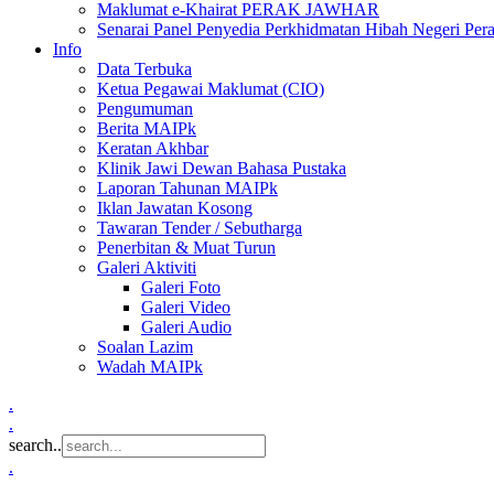
Maklumat e-Khairat PERAK JAWHAR
Senarai Panel Penyedia Perkhidmatan Hibah Negeri Per
Info
Data Terbuka
Ketua Pegawai Maklumat (CIO)
Pengumuman
Berita MAIPk
Keratan Akhbar
Klinik Jawi Dewan Bahasa Pustaka
Laporan Tahunan MAIPk
Iklan Jawatan Kosong
Tawaran Tender / Sebutharga
Penerbitan & Muat Turun
Galeri Aktiviti
Galeri Foto
Galeri Video
Galeri Audio
Soalan Lazim
Wadah MAIPk
.
.
search..
.