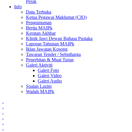
Perak
Info
Data Terbuka
Ketua Pegawai Maklumat (CIO)
Pengumuman
Berita MAIPk
Keratan Akhbar
Klinik Jawi Dewan Bahasa Pustaka
Laporan Tahunan MAIPk
Iklan Jawatan Kosong
Tawaran Tender / Sebutharga
Penerbitan & Muat Turun
Galeri Aktiviti
Galeri Foto
Galeri Video
Galeri Audio
Soalan Lazim
Wadah MAIPk
.
.
.
.
.
.