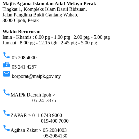
Majlis Agama Islam dan Adat Melayu Perak
Tingkat 1, Kompleks Islam Darul Ridzuan,
Jalan Panglima Bukit Gantang Wahab,
30000 Ipoh, Perak
Waktu Berurusan
Isnin - Khamis : 8.00 pg - 1.00 ptg | 2.00 ptg - 5.00 ptg
Jumaat : 8.00 pg - 12.15 tgh | 2.45 ptg - 5.00 ptg
phone
05 208 4000
fax
05 241 4257
email
korporat@maipk.gov.my
p
phone
MAIPk Daerah Ipoh >
05-2413375
phone
ZAPAR > 011-6748 9000
019-400 7000
phone
Agihan Zakat > 05-2084003
05-2084130