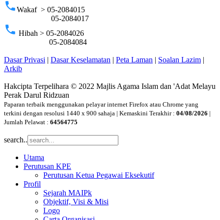
phone
Wakaf > 05-2084015
05-2084017
phone
Hibah > 05-2084026
05-2084084
Dasar Privasi
|
Dasar Keselamatan
|
Peta Laman
|
Soalan Lazim
|
Arkib
Hakcipta Terpelihara © 2022 Majlis Agama Islam dan 'Adat Melayu
Perak Darul Ridzuan
Paparan terbaik menggunakan pelayar internet Firefox atau Chrome yang
terkini dengan resolusi 1440 x 900 sahaja | Kemaskini Terakhir :
04/08/2026
|
Jumlah Pelawat :
64564775
search..
Utama
Perutusan KPE
Perutusan Ketua Pegawai Eksekutif
Profil
Sejarah MAIPk
Objektif, Visi & Misi
Logo
Carta Organisasi