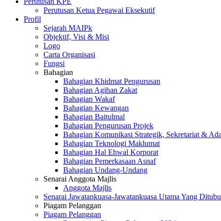
Perutusan KPE
Perutusan Ketua Pegawai Eksekutif
Profil
Sejarah MAIPk
Objektif, Visi & Misi
Logo
Carta Organisasi
Fungsi
Bahagian
Bahagian Khidmat Pengurusan
Bahagian Agihan Zakat
Bahagian Wakaf
Bahagian Kewangan
Bahagian Baitulmal
Bahagian Pengurusan Projek
Bahagian Komunikasi Strategik, Sekretariat & Ad
Bahagian Teknologi Maklumat
Bahagian Hal Ehwal Korporat
Bahagian Pemerkasaan Asnaf
Bahagian Undang-Undang
Senarai Anggota Majlis
Anggota Majlis
Senarai Jawatankuasa-Jawatankuasa Utama Yang Ditubu
Piagam Pelanggan
Piagam Pelanggan