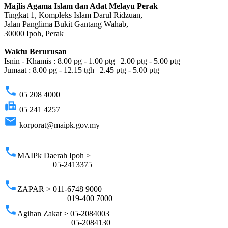
Majlis Agama Islam dan Adat Melayu Perak
Tingkat 1, Kompleks Islam Darul Ridzuan,
Jalan Panglima Bukit Gantang Wahab,
30000 Ipoh, Perak
Waktu Berurusan
Isnin - Khamis : 8.00 pg - 1.00 ptg | 2.00 ptg - 5.00 ptg
Jumaat : 8.00 pg - 12.15 tgh | 2.45 ptg - 5.00 ptg
phone
05 208 4000
fax
05 241 4257
email
korporat@maipk.gov.my
p
phone
MAIPk Daerah Ipoh >
05-2413375
phone
ZAPAR > 011-6748 9000
019-400 7000
phone
Agihan Zakat > 05-2084003
05-2084130