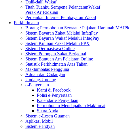
Dalil-dalil Wakaf
Titah Tuanku Sempena PelancaranWakaf
Perak Ar-Ridzuan
Perbankan Internet Pembayaran Wakaf
Perkhidmatan
Borang Permohonan Sewaan / Pajakan Hartanah MAIP
Sistem Bayaran Zakat Melalui InfaqPay
Sistem Bayaran Wakaf Melalui InfaqPay
Sistem Kutipan Zakat Melalui FPX
Sistem Dermasiswa Online
Sistem Potongan Zakat Berjadual
Sistem Bantuan Am Pelajaran Online
Statistik Perkhidmatan Atas Talian
Maklumbalas Pengguna
Aduan dan Cadangan
Undang-Undang
e-Penyertaan
Kami di Facebook
Polisi e-Penyertaan
Kalendar e-Penyertaan
Permohonan Mendapatkan Maklumat
Suara Anda
Sistem e-Lesen Guaman
Aplikasi Mobil
Sistem e-Fidyah