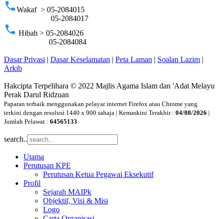
phone
Wakaf > 05-2084015
05-2084017
phone
Hibah > 05-2084026
05-2084084
Dasar Privasi
|
Dasar Keselamatan
|
Peta Laman
|
Soalan Lazim
|
Arkib
Hakcipta Terpelihara © 2022 Majlis Agama Islam dan 'Adat Melayu
Perak Darul Ridzuan
Paparan terbaik menggunakan pelayar internet Firefox atau Chrome yang
terkini dengan resolusi 1440 x 900 sahaja | Kemaskini Terakhir :
04/08/2026
|
Jumlah Pelawat :
64565133
search..
Utama
Perutusan KPE
Perutusan Ketua Pegawai Eksekutif
Profil
Sejarah MAIPk
Objektif, Visi & Misi
Logo
Carta Organisasi