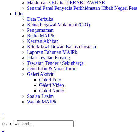
Maklumat e-Khairat PERAK JAWHAR
Senarai Panel Penyedia Perkhidmatan Hibah Negeri Per
Info
Data Terbuka
Ketua Pegawai Maklumat (CIO)
Pengumuman
Berita MAIPk
Keratan Akhbar
Klinik Jawi Dewan Bahasa Pustaka
Laporan Tahunan MAIPk
Iklan Jawatan Kosong
Tawaran Tender / Sebutharga
Penerbitan & Muat Turun
Galeri Aktiviti
Galeri Foto
Galeri Video
Galeri Audio
Soalan Lazim
Wadah MAIPk
.
.
search..
.