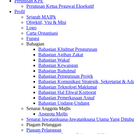
Perutusan KPE
Perutusan Ketua Pegawai Eksekutif
Profil
Sejarah MAIPk
Objektif, Visi & Misi
Logo
Carta Organisasi
Fungsi
Bahagian
Bahagian Khidmat Pengurusan
Bahagian Agihan Zakat
Bahagian Wakaf
Bahagian Kewangan
Bahagian Baitulmal
Bahagian Pengurusan Projek
Bahagian Komunikasi Strategik, Sekretariat & Ad
Bahagian Teknologi Maklumat
Bahagian Hal Ehwal Korporat
Bahagian Pemerkasaan Asnaf
Bahagian Undang-Undang
Senarai Anggota Majlis
Anggota Majlis
Senarai Jawatankuasa-Jawatankuasa Utama Yang Ditubu
Piagam Pelanggan
Piagam Pelanggan