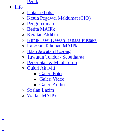
Perak
Info
Data Terbuka
Ketua Pegawai Maklumat (CIO)
Pengumuman
Berita MAIPk
Keratan Akhbar
Klinik Jawi Dewan Bahasa Pustaka
Laporan Tahunan MAIPk
Iklan Jawatan Kosong
Tawaran Tender / Sebutharga
Penerbitan & Muat Turun
Galeri Aktiviti
Galeri Foto
Galeri Video
Galeri Audio
Soalan Lazim
Wadah MAIPk
.
.
.
.
.
.