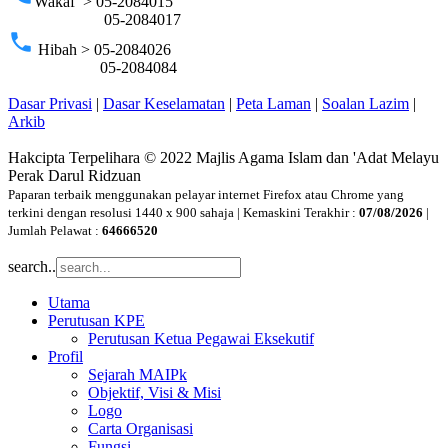
Wakaf > 05-2084015
05-2084017
phone
Hibah > 05-2084026
05-2084084
Dasar Privasi
|
Dasar Keselamatan
|
Peta Laman
|
Soalan Lazim
|
Arkib
Hakcipta Terpelihara © 2022 Majlis Agama Islam dan 'Adat Melayu
Perak Darul Ridzuan
Paparan terbaik menggunakan pelayar internet Firefox atau Chrome yang
terkini dengan resolusi 1440 x 900 sahaja | Kemaskini Terakhir :
07/08/2026
|
Jumlah Pelawat :
64666520
search..
Utama
Perutusan KPE
Perutusan Ketua Pegawai Eksekutif
Profil
Sejarah MAIPk
Objektif, Visi & Misi
Logo
Carta Organisasi
Fungsi