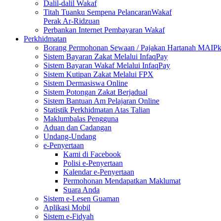
Dalil-dalil Wakaf
Titah Tuanku Sempena PelancaranWakaf
Perak Ar-Ridzuan
Perbankan Internet Pembayaran Wakaf
Perkhidmatan
Borang Permohonan Sewaan / Pajakan Hartanah MAIP
Sistem Bayaran Zakat Melalui InfaqPay
Sistem Bayaran Wakaf Melalui InfaqPay
Sistem Kutipan Zakat Melalui FPX
Sistem Dermasiswa Online
Sistem Potongan Zakat Berjadual
Sistem Bantuan Am Pelajaran Online
Statistik Perkhidmatan Atas Talian
Maklumbalas Pengguna
Aduan dan Cadangan
Undang-Undang
e-Penyertaan
Kami di Facebook
Polisi e-Penyertaan
Kalendar e-Penyertaan
Permohonan Mendapatkan Maklumat
Suara Anda
Sistem e-Lesen Guaman
Aplikasi Mobil
Sistem e-Fidyah