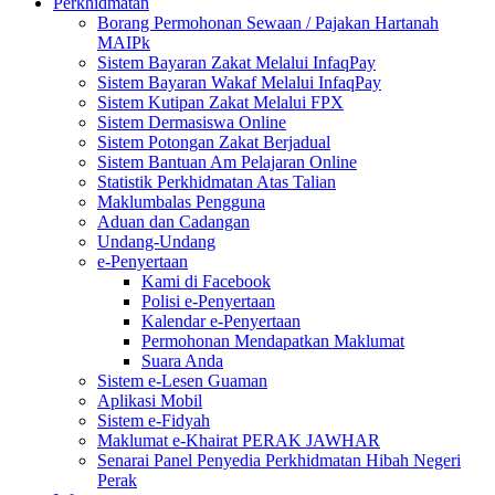
Perkhidmatan
Borang Permohonan Sewaan / Pajakan Hartanah
MAIPk
Sistem Bayaran Zakat Melalui InfaqPay
Sistem Bayaran Wakaf Melalui InfaqPay
Sistem Kutipan Zakat Melalui FPX
Sistem Dermasiswa Online
Sistem Potongan Zakat Berjadual
Sistem Bantuan Am Pelajaran Online
Statistik Perkhidmatan Atas Talian
Maklumbalas Pengguna
Aduan dan Cadangan
Undang-Undang
e-Penyertaan
Kami di Facebook
Polisi e-Penyertaan
Kalendar e-Penyertaan
Permohonan Mendapatkan Maklumat
Suara Anda
Sistem e-Lesen Guaman
Aplikasi Mobil
Sistem e-Fidyah
Maklumat e-Khairat PERAK JAWHAR
Senarai Panel Penyedia Perkhidmatan Hibah Negeri
Perak