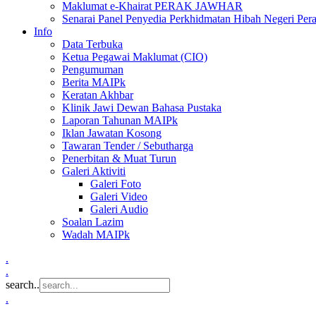
Maklumat e-Khairat PERAK JAWHAR
Senarai Panel Penyedia Perkhidmatan Hibah Negeri Per
Info
Data Terbuka
Ketua Pegawai Maklumat (CIO)
Pengumuman
Berita MAIPk
Keratan Akhbar
Klinik Jawi Dewan Bahasa Pustaka
Laporan Tahunan MAIPk
Iklan Jawatan Kosong
Tawaran Tender / Sebutharga
Penerbitan & Muat Turun
Galeri Aktiviti
Galeri Foto
Galeri Video
Galeri Audio
Soalan Lazim
Wadah MAIPk
.
.
search..
.