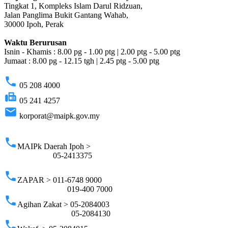
Tingkat 1, Kompleks Islam Darul Ridzuan,
Jalan Panglima Bukit Gantang Wahab,
30000 Ipoh, Perak
Waktu Berurusan
Isnin - Khamis : 8.00 pg - 1.00 ptg | 2.00 ptg - 5.00 ptg
Jumaat : 8.00 pg - 12.15 tgh | 2.45 ptg - 5.00 ptg
phone
05 208 4000
fax
05 241 4257
email
korporat@maipk.gov.my
p
phone
MAIPk Daerah Ipoh >
05-2413375
phone
ZAPAR > 011-6748 9000
019-400 7000
phone
Agihan Zakat > 05-2084003
05-2084130
phone