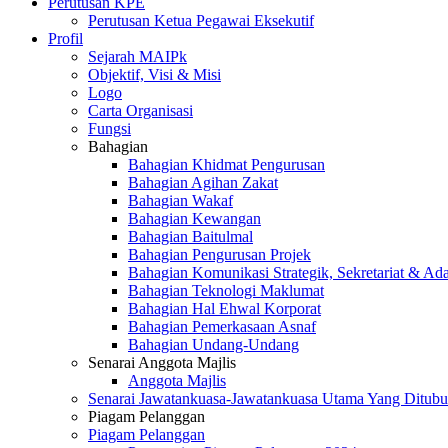
Perutusan KPE
Perutusan Ketua Pegawai Eksekutif
Profil
Sejarah MAIPk
Objektif, Visi & Misi
Logo
Carta Organisasi
Fungsi
Bahagian
Bahagian Khidmat Pengurusan
Bahagian Agihan Zakat
Bahagian Wakaf
Bahagian Kewangan
Bahagian Baitulmal
Bahagian Pengurusan Projek
Bahagian Komunikasi Strategik, Sekretariat & Ad
Bahagian Teknologi Maklumat
Bahagian Hal Ehwal Korporat
Bahagian Pemerkasaan Asnaf
Bahagian Undang-Undang
Senarai Anggota Majlis
Anggota Majlis
Senarai Jawatankuasa-Jawatankuasa Utama Yang Ditubu
Piagam Pelanggan
Piagam Pelanggan