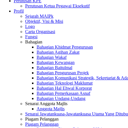
Perutusan KPE
Perutusan Ketua Pegawai Eksekutif
Profil
Sejarah MAIPk
Objektif, Visi & Misi
Logo
Carta Organisasi
Fungsi
Bahagian
Bahagian Khidmat Pengurusan
Bahagian Agihan Zakat
Bahagian Wakaf
Bahagian Kewangan
Bahagian Baitulmal
Bahagian Pengurusan Projek
Bahagian Komunikasi Strategik, Sekretariat & Ad
Bahagian Teknologi Maklumat
Bahagian Hal Ehwal Korporat
Bahagian Pemerkasaan Asnaf
Bahagian Undang-Undang
Senarai Anggota Majlis
Anggota Majlis
Senarai Jawatankuasa-Jawatankuasa Utama Yang Ditubu
Piagam Pelanggan
Piagam Pelanggan