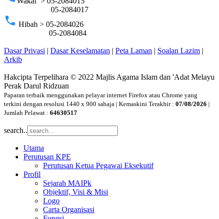
Wakaf > 05-2084015
05-2084017
phone
Hibah > 05-2084026
05-2084084
Dasar Privasi
|
Dasar Keselamatan
|
Peta Laman
|
Soalan Lazim
|
Arkib
Hakcipta Terpelihara © 2022 Majlis Agama Islam dan 'Adat Melayu
Perak Darul Ridzuan
Paparan terbaik menggunakan pelayar internet Firefox atau Chrome yang
terkini dengan resolusi 1440 x 900 sahaja | Kemaskini Terakhir :
07/08/2026
|
Jumlah Pelawat :
64630517
search..
Utama
Perutusan KPE
Perutusan Ketua Pegawai Eksekutif
Profil
Sejarah MAIPk
Objektif, Visi & Misi
Logo
Carta Organisasi
Fungsi