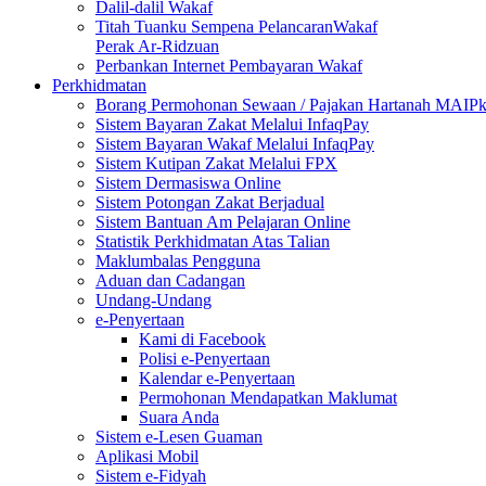
Dalil-dalil Wakaf
Titah Tuanku Sempena PelancaranWakaf
Perak Ar-Ridzuan
Perbankan Internet Pembayaran Wakaf
Perkhidmatan
Borang Permohonan Sewaan / Pajakan Hartanah MAIP
Sistem Bayaran Zakat Melalui InfaqPay
Sistem Bayaran Wakaf Melalui InfaqPay
Sistem Kutipan Zakat Melalui FPX
Sistem Dermasiswa Online
Sistem Potongan Zakat Berjadual
Sistem Bantuan Am Pelajaran Online
Statistik Perkhidmatan Atas Talian
Maklumbalas Pengguna
Aduan dan Cadangan
Undang-Undang
e-Penyertaan
Kami di Facebook
Polisi e-Penyertaan
Kalendar e-Penyertaan
Permohonan Mendapatkan Maklumat
Suara Anda
Sistem e-Lesen Guaman
Aplikasi Mobil
Sistem e-Fidyah