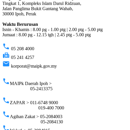
Tingkat 1, Kompleks Islam Darul Ridzuan,
Jalan Panglima Bukit Gantang Wahab,
30000 Ipoh, Perak
Waktu Berurusan
Isnin - Khamis : 8.00 pg - 1.00 ptg | 2.00 ptg - 5.00 ptg
Jumaat : 8.00 pg - 12.15 tgh | 2.45 ptg - 5.00 ptg
phone
05 208 4000
fax
05 241 4257
email
korporat@maipk.gov.my
p
phone
MAIPk Daerah Ipoh >
05-2413375
phone
ZAPAR > 011-6748 9000
019-400 7000
phone
Agihan Zakat > 05-2084003
05-2084130
phone