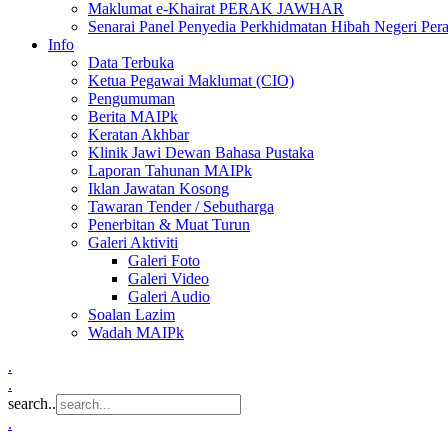
Maklumat e-Khairat PERAK JAWHAR
Senarai Panel Penyedia Perkhidmatan Hibah Negeri Per
Info
Data Terbuka
Ketua Pegawai Maklumat (CIO)
Pengumuman
Berita MAIPk
Keratan Akhbar
Klinik Jawi Dewan Bahasa Pustaka
Laporan Tahunan MAIPk
Iklan Jawatan Kosong
Tawaran Tender / Sebutharga
Penerbitan & Muat Turun
Galeri Aktiviti
Galeri Foto
Galeri Video
Galeri Audio
Soalan Lazim
Wadah MAIPk
.
.
search..
.