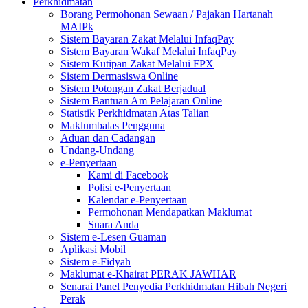
Perkhidmatan
Borang Permohonan Sewaan / Pajakan Hartanah
MAIPk
Sistem Bayaran Zakat Melalui InfaqPay
Sistem Bayaran Wakaf Melalui InfaqPay
Sistem Kutipan Zakat Melalui FPX
Sistem Dermasiswa Online
Sistem Potongan Zakat Berjadual
Sistem Bantuan Am Pelajaran Online
Statistik Perkhidmatan Atas Talian
Maklumbalas Pengguna
Aduan dan Cadangan
Undang-Undang
e-Penyertaan
Kami di Facebook
Polisi e-Penyertaan
Kalendar e-Penyertaan
Permohonan Mendapatkan Maklumat
Suara Anda
Sistem e-Lesen Guaman
Aplikasi Mobil
Sistem e-Fidyah
Maklumat e-Khairat PERAK JAWHAR
Senarai Panel Penyedia Perkhidmatan Hibah Negeri
Perak