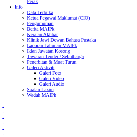
Perak
Info
Data Terbuka
Ketua Pegawai Maklumat (CIO)
Pengumuman
Berita MAIPk
Keratan Akhbar
Klinik Jawi Dewan Bahasa Pustaka
Laporan Tahunan MAIPk
Iklan Jawatan Kosong
Tawaran Tender / Sebutharga
Penerbitan & Muat Turun
Galeri Aktiviti
Galeri Foto
Galeri Video
Galeri Audio
Soalan Lazim
Wadah MAIPk
.
.
.
.
.
.