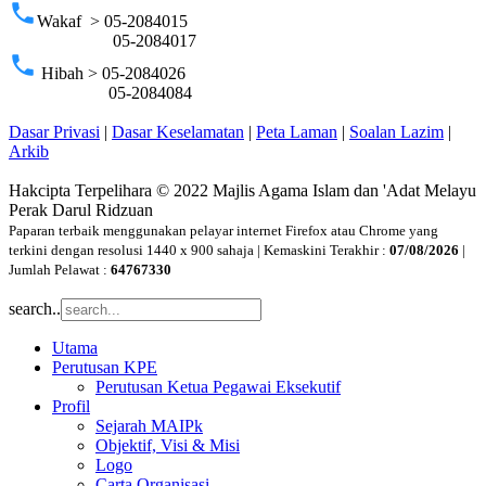
phone
Wakaf > 05-2084015
05-2084017
phone
Hibah > 05-2084026
05-2084084
Dasar Privasi
|
Dasar Keselamatan
|
Peta Laman
|
Soalan Lazim
|
Arkib
Hakcipta Terpelihara © 2022 Majlis Agama Islam dan 'Adat Melayu
Perak Darul Ridzuan
Paparan terbaik menggunakan pelayar internet Firefox atau Chrome yang
terkini dengan resolusi 1440 x 900 sahaja | Kemaskini Terakhir :
07/08/2026
|
Jumlah Pelawat :
64767330
search..
Utama
Perutusan KPE
Perutusan Ketua Pegawai Eksekutif
Profil
Sejarah MAIPk
Objektif, Visi & Misi
Logo
Carta Organisasi