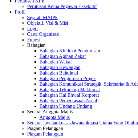
Perutusan KPE
Perutusan Ketua Pegawai Eksekutif
Profil
Sejarah MAIPk
Objektif, Visi & Misi
Logo
Carta Organisasi
Fungsi
Bahagian
Bahagian Khidmat Pengurusan
Bahagian Agihan Zakat
Bahagian Wakaf
Bahagian Kewangan
Bahagian Baitulmal
Bahagian Pengurusan Projek
Bahagian Komunikasi Strategik, Sekretariat & Ad
Bahagian Teknologi Maklumat
Bahagian Hal Ehwal Korporat
Bahagian Pemerkasaan Asnaf
Bahagian Undang-Undang
Senarai Anggota Majlis
Anggota Majlis
Senarai Jawatankuasa-Jawatankuasa Utama Yang Ditubu
Piagam Pelanggan
Piagam Pelanggan