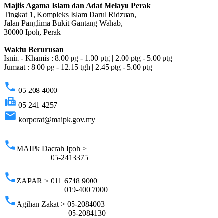
Majlis Agama Islam dan Adat Melayu Perak
Tingkat 1, Kompleks Islam Darul Ridzuan,
Jalan Panglima Bukit Gantang Wahab,
30000 Ipoh, Perak
Waktu Berurusan
Isnin - Khamis : 8.00 pg - 1.00 ptg | 2.00 ptg - 5.00 ptg
Jumaat : 8.00 pg - 12.15 tgh | 2.45 ptg - 5.00 ptg
phone
05 208 4000
fax
05 241 4257
email
korporat@maipk.gov.my
p
phone
MAIPk Daerah Ipoh >
05-2413375
phone
ZAPAR > 011-6748 9000
019-400 7000
phone
Agihan Zakat > 05-2084003
05-2084130