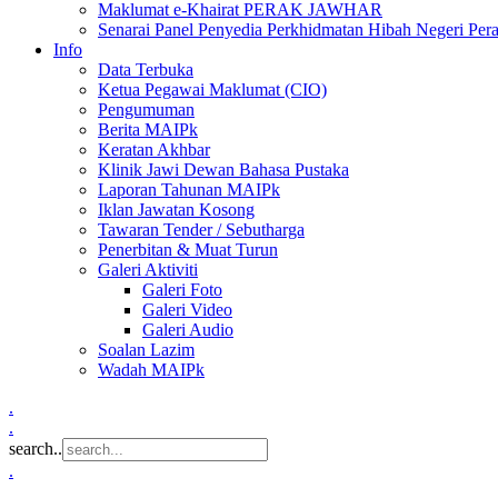
Maklumat e-Khairat PERAK JAWHAR
Senarai Panel Penyedia Perkhidmatan Hibah Negeri Per
Info
Data Terbuka
Ketua Pegawai Maklumat (CIO)
Pengumuman
Berita MAIPk
Keratan Akhbar
Klinik Jawi Dewan Bahasa Pustaka
Laporan Tahunan MAIPk
Iklan Jawatan Kosong
Tawaran Tender / Sebutharga
Penerbitan & Muat Turun
Galeri Aktiviti
Galeri Foto
Galeri Video
Galeri Audio
Soalan Lazim
Wadah MAIPk
.
.
search..
.