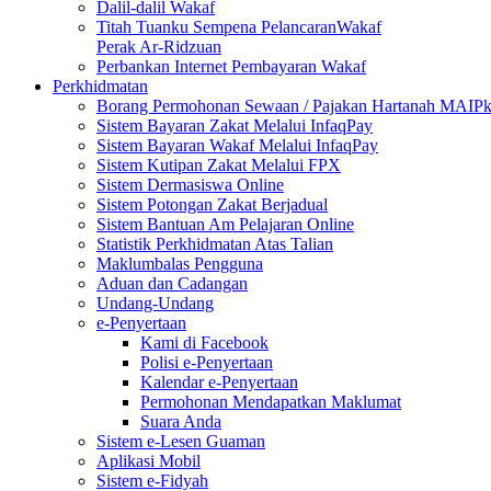
Dalil-dalil Wakaf
Titah Tuanku Sempena PelancaranWakaf
Perak Ar-Ridzuan
Perbankan Internet Pembayaran Wakaf
Perkhidmatan
Borang Permohonan Sewaan / Pajakan Hartanah MAIP
Sistem Bayaran Zakat Melalui InfaqPay
Sistem Bayaran Wakaf Melalui InfaqPay
Sistem Kutipan Zakat Melalui FPX
Sistem Dermasiswa Online
Sistem Potongan Zakat Berjadual
Sistem Bantuan Am Pelajaran Online
Statistik Perkhidmatan Atas Talian
Maklumbalas Pengguna
Aduan dan Cadangan
Undang-Undang
e-Penyertaan
Kami di Facebook
Polisi e-Penyertaan
Kalendar e-Penyertaan
Permohonan Mendapatkan Maklumat
Suara Anda
Sistem e-Lesen Guaman
Aplikasi Mobil
Sistem e-Fidyah