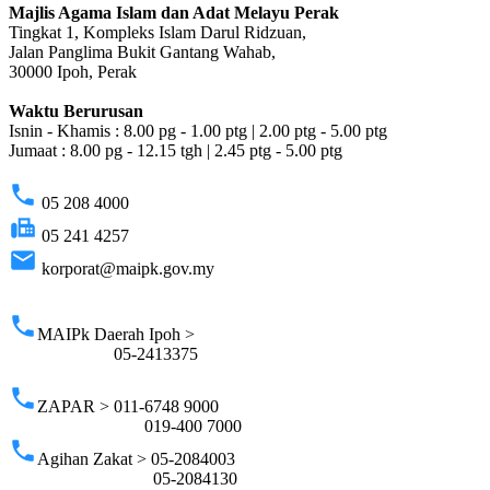
Majlis Agama Islam dan Adat Melayu Perak
Tingkat 1, Kompleks Islam Darul Ridzuan,
Jalan Panglima Bukit Gantang Wahab,
30000 Ipoh, Perak
Waktu Berurusan
Isnin - Khamis : 8.00 pg - 1.00 ptg | 2.00 ptg - 5.00 ptg
Jumaat : 8.00 pg - 12.15 tgh | 2.45 ptg - 5.00 ptg
phone
05 208 4000
fax
05 241 4257
email
korporat@maipk.gov.my
p
phone
MAIPk Daerah Ipoh >
05-2413375
phone
ZAPAR > 011-6748 9000
019-400 7000
phone
Agihan Zakat > 05-2084003
05-2084130