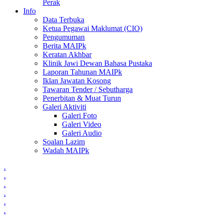
Perak
Info
Data Terbuka
Ketua Pegawai Maklumat (CIO)
Pengumuman
Berita MAIPk
Keratan Akhbar
Klinik Jawi Dewan Bahasa Pustaka
Laporan Tahunan MAIPk
Iklan Jawatan Kosong
Tawaran Tender / Sebutharga
Penerbitan & Muat Turun
Galeri Aktiviti
Galeri Foto
Galeri Video
Galeri Audio
Soalan Lazim
Wadah MAIPk
.
.
.
.
.
.