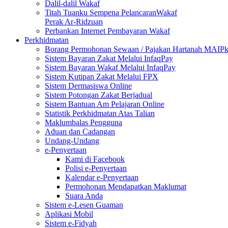
Dalil-dalil Wakaf
Titah Tuanku Sempena PelancaranWakaf
Perak Ar-Ridzuan
Perbankan Internet Pembayaran Wakaf
Perkhidmatan
Borang Permohonan Sewaan / Pajakan Hartanah MAIP
Sistem Bayaran Zakat Melalui InfaqPay
Sistem Bayaran Wakaf Melalui InfaqPay
Sistem Kutipan Zakat Melalui FPX
Sistem Dermasiswa Online
Sistem Potongan Zakat Berjadual
Sistem Bantuan Am Pelajaran Online
Statistik Perkhidmatan Atas Talian
Maklumbalas Pengguna
Aduan dan Cadangan
Undang-Undang
e-Penyertaan
Kami di Facebook
Polisi e-Penyertaan
Kalendar e-Penyertaan
Permohonan Mendapatkan Maklumat
Suara Anda
Sistem e-Lesen Guaman
Aplikasi Mobil
Sistem e-Fidyah