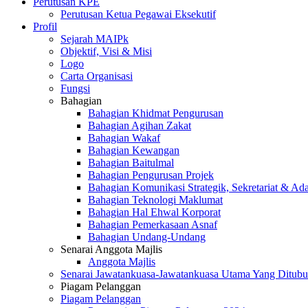
Perutusan KPE
Perutusan Ketua Pegawai Eksekutif
Profil
Sejarah MAIPk
Objektif, Visi & Misi
Logo
Carta Organisasi
Fungsi
Bahagian
Bahagian Khidmat Pengurusan
Bahagian Agihan Zakat
Bahagian Wakaf
Bahagian Kewangan
Bahagian Baitulmal
Bahagian Pengurusan Projek
Bahagian Komunikasi Strategik, Sekretariat & Ad
Bahagian Teknologi Maklumat
Bahagian Hal Ehwal Korporat
Bahagian Pemerkasaan Asnaf
Bahagian Undang-Undang
Senarai Anggota Majlis
Anggota Majlis
Senarai Jawatankuasa-Jawatankuasa Utama Yang Ditubu
Piagam Pelanggan
Piagam Pelanggan