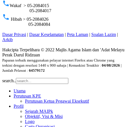
phone
Wakaf > 05-2084015
05-2084017
phone
Hibah > 05-2084026
05-2084084
Dasar Privasi
|
Dasar Keselamatan
|
Peta Laman
|
Soalan Lazim
|
Arkib
Hakcipta Terpelihara © 2022 Majlis Agama Islam dan 'Adat Melayu
Perak Darul Ridzuan
Paparan terbaik menggunakan pelayar internet Firefox atau Chrome yang
terkini dengan resolusi 1440 x 900 sahaja | Kemaskini Terakhir :
04/08/2026
|
Jumlah Pelawat :
64579172
search..
Utama
Perutusan KPE
Perutusan Ketua Pegawai Eksekutif
Profil
Sejarah MAIPk
Objektif, Visi & Misi
Logo
Carta Organisasi