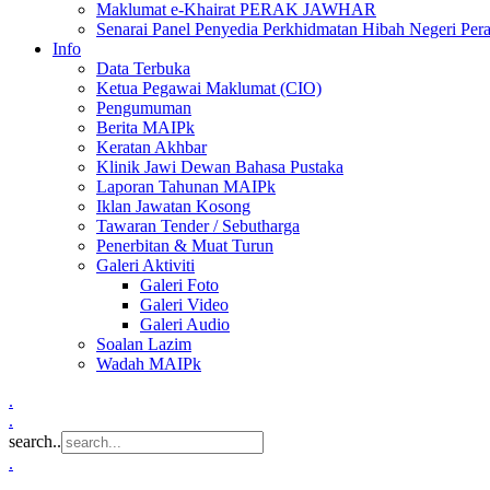
Maklumat e-Khairat PERAK JAWHAR
Senarai Panel Penyedia Perkhidmatan Hibah Negeri Per
Info
Data Terbuka
Ketua Pegawai Maklumat (CIO)
Pengumuman
Berita MAIPk
Keratan Akhbar
Klinik Jawi Dewan Bahasa Pustaka
Laporan Tahunan MAIPk
Iklan Jawatan Kosong
Tawaran Tender / Sebutharga
Penerbitan & Muat Turun
Galeri Aktiviti
Galeri Foto
Galeri Video
Galeri Audio
Soalan Lazim
Wadah MAIPk
.
.
search..
.