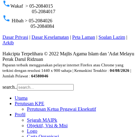
phone
Wakaf > 05-2084015
05-2084017
phone
Hibah > 05-2084026
05-2084084
Dasar Privasi
|
Dasar Keselamatan
|
Peta Laman
|
Soalan Lazim
|
Arkib
Hakcipta Terpelihara © 2022 Majlis Agama Islam dan 'Adat Melayu
Perak Darul Ridzuan
Paparan terbaik menggunakan pelayar internet Firefox atau Chrome yang
terkini dengan resolusi 1440 x 900 sahaja | Kemaskini Terakhir :
04/08/2026
|
Jumlah Pelawat :
64580046
search..
Utama
Perutusan KPE
Perutusan Ketua Pegawai Eksekutif
Profil
Sejarah MAIPk
Objektif, Visi & Misi
Logo
Carta Organisasi