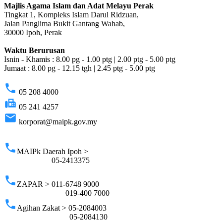
Majlis Agama Islam dan Adat Melayu Perak
Tingkat 1, Kompleks Islam Darul Ridzuan,
Jalan Panglima Bukit Gantang Wahab,
30000 Ipoh, Perak
Waktu Berurusan
Isnin - Khamis : 8.00 pg - 1.00 ptg | 2.00 ptg - 5.00 ptg
Jumaat : 8.00 pg - 12.15 tgh | 2.45 ptg - 5.00 ptg
phone
05 208 4000
fax
05 241 4257
email
korporat@maipk.gov.my
p
phone
MAIPk Daerah Ipoh >
05-2413375
phone
ZAPAR > 011-6748 9000
019-400 7000
phone
Agihan Zakat > 05-2084003
05-2084130