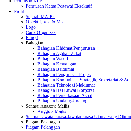
Perutusan KPE
Perutusan Ketua Pegawai Eksekutif
Profil
Sejarah MAIPk
Objektif, Visi & Misi
Logo
Carta Organisasi
Fungsi
Bahagian
Bahagian Khidmat Pengurusan
Bahagian Agihan Zakat
Bahagian Wakaf
Bahagian Kewangan
Bahagian Baitulmal
Bahagian Pengurusan Projek
Bahagian Komunikasi Strategik, Sekretariat & Ad
Bahagian Teknologi Maklumat
Bahagian Hal Ehwal Korporat
Bahagian Pemerkasaan Asnaf
Bahagian Undang-Undang
Senarai Anggota Majlis
Anggota Majlis
Senarai Jawatankuasa-Jawatankuasa Utama Yang Ditubu
Piagam Pelanggan
Piagam Pelanggan