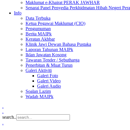
Maklumat e-Khairat PERAK JAWHAR
Senarai Panel Penyedia Perkhidmatan Hibah Negeri Per
Info
Data Terbuka
Ketua Pegawai Maklumat (CIO)
Pengumuman
Berita MAIPk
Keratan Akhbar
Klinik Jawi Dewan Bahasa Pustaka
Laporan Tahunan MAIPk
Iklan Jawatan Kosong
Tawaran Tender / Sebutharga
Penerbitan & Muat Turun
Galeri Aktiviti
Galeri Foto
Galeri Video
Galeri Audio
Soalan Lazim
Wadah MAIPk
.
.
search..
.