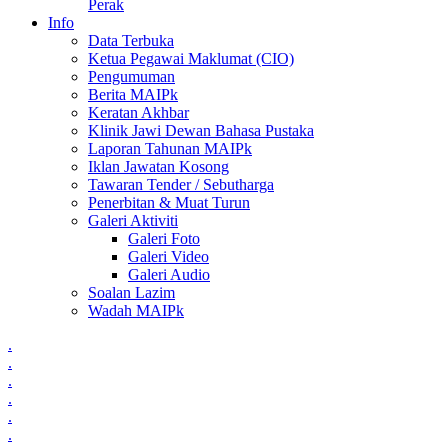
Perak
Info
Data Terbuka
Ketua Pegawai Maklumat (CIO)
Pengumuman
Berita MAIPk
Keratan Akhbar
Klinik Jawi Dewan Bahasa Pustaka
Laporan Tahunan MAIPk
Iklan Jawatan Kosong
Tawaran Tender / Sebutharga
Penerbitan & Muat Turun
Galeri Aktiviti
Galeri Foto
Galeri Video
Galeri Audio
Soalan Lazim
Wadah MAIPk
.
.
.
.
.
.