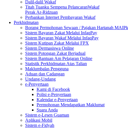
Dalil-dalil Wakaf
Titah Tuanku Sempena PelancaranWakaf
Perak Ar-Ridzuan
Perbankan Internet Pembayaran Wakaf
Perkhidmatan
Borang Permohonan Sewaan / Pajakan Hartanah MAIP
Sistem Bayaran Zakat Melalui InfaqPay
Sistem Bayaran Wakaf Melalui InfaqPay
Sistem Kutipan Zakat Melalui FPX
Sistem Dermasiswa Online
Sistem Potongan Zakat Berjadual
Sistem Bantuan Am Pelajaran Online
Statistik Perkhidmatan Atas Talian
Maklumbalas Pengguna
Aduan dan Cadangan
Undang-Undang
e-Penyertaan
Kami di Facebook
Polisi e-Penyertaan
Kalendar e-Penyertaan
Permohonan Mendapatkan Maklumat
Suara Anda
Sistem e-Lesen Guaman
Aplikasi Mobil
Sistem e-Fidyah