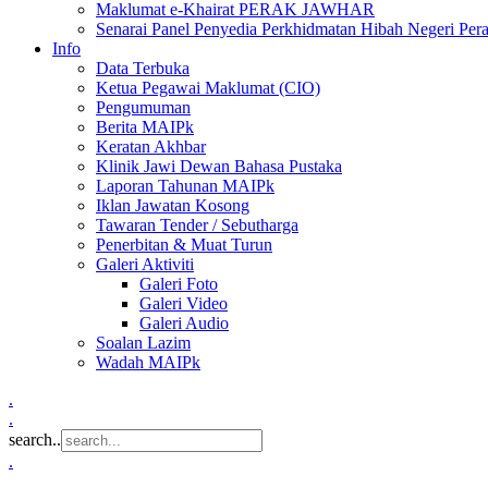
Maklumat e-Khairat PERAK JAWHAR
Senarai Panel Penyedia Perkhidmatan Hibah Negeri Per
Info
Data Terbuka
Ketua Pegawai Maklumat (CIO)
Pengumuman
Berita MAIPk
Keratan Akhbar
Klinik Jawi Dewan Bahasa Pustaka
Laporan Tahunan MAIPk
Iklan Jawatan Kosong
Tawaran Tender / Sebutharga
Penerbitan & Muat Turun
Galeri Aktiviti
Galeri Foto
Galeri Video
Galeri Audio
Soalan Lazim
Wadah MAIPk
.
.
search..
.