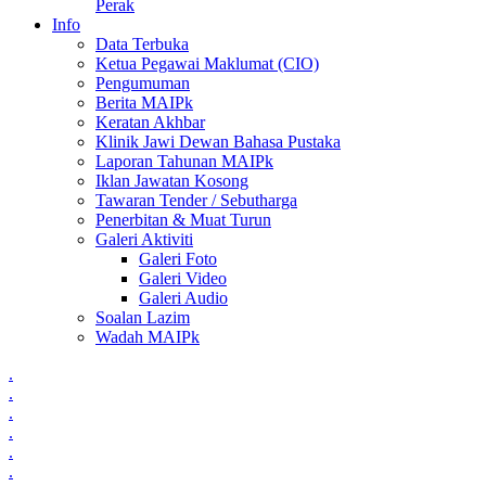
Perak
Info
Data Terbuka
Ketua Pegawai Maklumat (CIO)
Pengumuman
Berita MAIPk
Keratan Akhbar
Klinik Jawi Dewan Bahasa Pustaka
Laporan Tahunan MAIPk
Iklan Jawatan Kosong
Tawaran Tender / Sebutharga
Penerbitan & Muat Turun
Galeri Aktiviti
Galeri Foto
Galeri Video
Galeri Audio
Soalan Lazim
Wadah MAIPk
.
.
.
.
.
.