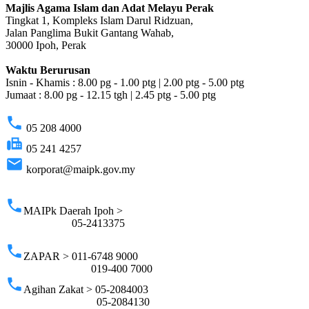
Majlis Agama Islam dan Adat Melayu Perak
Tingkat 1, Kompleks Islam Darul Ridzuan,
Jalan Panglima Bukit Gantang Wahab,
30000 Ipoh, Perak
Waktu Berurusan
Isnin - Khamis : 8.00 pg - 1.00 ptg | 2.00 ptg - 5.00 ptg
Jumaat : 8.00 pg - 12.15 tgh | 2.45 ptg - 5.00 ptg
phone
05 208 4000
fax
05 241 4257
email
korporat@maipk.gov.my
p
phone
MAIPk Daerah Ipoh >
05-2413375
phone
ZAPAR > 011-6748 9000
019-400 7000
phone
Agihan Zakat > 05-2084003
05-2084130