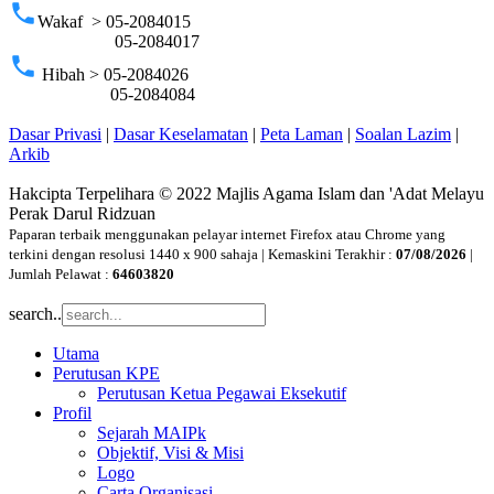
phone
Wakaf > 05-2084015
05-2084017
phone
Hibah > 05-2084026
05-2084084
Dasar Privasi
|
Dasar Keselamatan
|
Peta Laman
|
Soalan Lazim
|
Arkib
Hakcipta Terpelihara © 2022 Majlis Agama Islam dan 'Adat Melayu
Perak Darul Ridzuan
Paparan terbaik menggunakan pelayar internet Firefox atau Chrome yang
terkini dengan resolusi 1440 x 900 sahaja | Kemaskini Terakhir :
07/08/2026
|
Jumlah Pelawat :
64603820
search..
Utama
Perutusan KPE
Perutusan Ketua Pegawai Eksekutif
Profil
Sejarah MAIPk
Objektif, Visi & Misi
Logo
Carta Organisasi