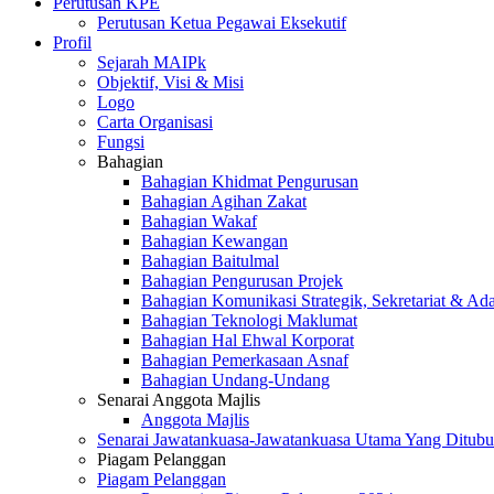
Perutusan KPE
Perutusan Ketua Pegawai Eksekutif
Profil
Sejarah MAIPk
Objektif, Visi & Misi
Logo
Carta Organisasi
Fungsi
Bahagian
Bahagian Khidmat Pengurusan
Bahagian Agihan Zakat
Bahagian Wakaf
Bahagian Kewangan
Bahagian Baitulmal
Bahagian Pengurusan Projek
Bahagian Komunikasi Strategik, Sekretariat & Ad
Bahagian Teknologi Maklumat
Bahagian Hal Ehwal Korporat
Bahagian Pemerkasaan Asnaf
Bahagian Undang-Undang
Senarai Anggota Majlis
Anggota Majlis
Senarai Jawatankuasa-Jawatankuasa Utama Yang Ditubu
Piagam Pelanggan
Piagam Pelanggan