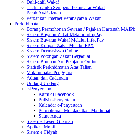
Dalil-dalil Wakaf
Titah Tuanku Sempena PelancaranWakaf
Perak Ar-Ridzuan
Perbankan Internet Pembayaran Wakaf
Perkhidmatan
Borang Permohonan Sewaan / Pajakan Hartanah MAIP
Sistem Bayaran Zakat Melalui InfaqPay
Sistem Bayaran Wakaf Melalui InfaqPay
Sistem Kutipan Zakat Melalui FPX
Sistem Dermasiswa Online
Sistem Potongan Zakat Berjadual
Sistem Bantuan Am Pelajaran Online
Statistik Perkhidmatan Atas Talian
Maklumbalas Pengguna
Aduan dan Cadangan
Undang-Undang
e-Penyertaan
Kami di Facebook
Polisi e-Penyertaan
Kalendar e-Penyertaan
Permohonan Mendapatkan Maklumat
Suara Anda
Sistem e-Lesen Guaman
Aplikasi Mobil
Sistem e-Fidyah