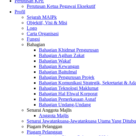
Perutusan KPE
Perutusan Ketua Pegawai Eksekutif
Profil
Sejarah MAIPk
Objektif, Visi & Misi
Logo
Carta Organisasi
Fungsi
Bahagian
Bahagian Khidmat Pengurusan
Bahagian Agihan Zakat
Bahagian Wakaf
Bahagian Kewangan
Bahagian Baitulmal
Bahagian Pengurusan Projek
Bahagian Komunikasi Strategik, Sekretariat & Ad
Bahagian Teknologi Maklumat
Bahagian Hal Ehwal Korporat
Bahagian Pemerkasaan Asnaf
Bahagian Undang-Undang
Senarai Anggota Majlis
Anggota Majlis
Senarai Jawatankuasa-Jawatankuasa Utama Yang Ditubu
Piagam Pelanggan
Piagam Pelanggan