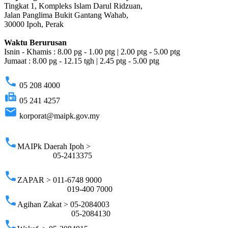
Tingkat 1, Kompleks Islam Darul Ridzuan,
Jalan Panglima Bukit Gantang Wahab,
30000 Ipoh, Perak
Waktu Berurusan
Isnin - Khamis : 8.00 pg - 1.00 ptg | 2.00 ptg - 5.00 ptg
Jumaat : 8.00 pg - 12.15 tgh | 2.45 ptg - 5.00 ptg
phone
05 208 4000
fax
05 241 4257
email
korporat@maipk.gov.my
p
phone
MAIPk Daerah Ipoh >
05-2413375
phone
ZAPAR > 011-6748 9000
019-400 7000
phone
Agihan Zakat > 05-2084003
05-2084130
phone