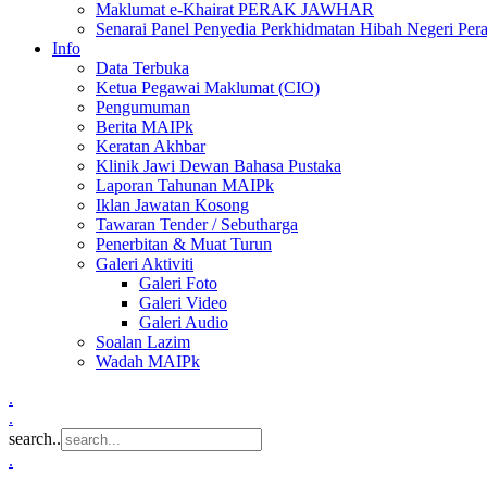
Maklumat e-Khairat PERAK JAWHAR
Senarai Panel Penyedia Perkhidmatan Hibah Negeri Per
Info
Data Terbuka
Ketua Pegawai Maklumat (CIO)
Pengumuman
Berita MAIPk
Keratan Akhbar
Klinik Jawi Dewan Bahasa Pustaka
Laporan Tahunan MAIPk
Iklan Jawatan Kosong
Tawaran Tender / Sebutharga
Penerbitan & Muat Turun
Galeri Aktiviti
Galeri Foto
Galeri Video
Galeri Audio
Soalan Lazim
Wadah MAIPk
.
.
search..
.