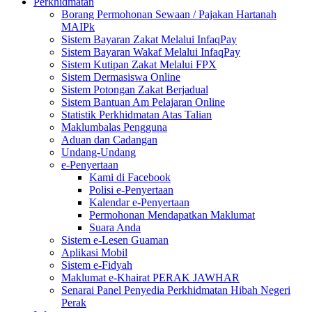
Perkhidmatan
Borang Permohonan Sewaan / Pajakan Hartanah
MAIPk
Sistem Bayaran Zakat Melalui InfaqPay
Sistem Bayaran Wakaf Melalui InfaqPay
Sistem Kutipan Zakat Melalui FPX
Sistem Dermasiswa Online
Sistem Potongan Zakat Berjadual
Sistem Bantuan Am Pelajaran Online
Statistik Perkhidmatan Atas Talian
Maklumbalas Pengguna
Aduan dan Cadangan
Undang-Undang
e-Penyertaan
Kami di Facebook
Polisi e-Penyertaan
Kalendar e-Penyertaan
Permohonan Mendapatkan Maklumat
Suara Anda
Sistem e-Lesen Guaman
Aplikasi Mobil
Sistem e-Fidyah
Maklumat e-Khairat PERAK JAWHAR
Senarai Panel Penyedia Perkhidmatan Hibah Negeri
Perak