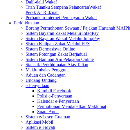
Dalil-dalil Wakaf
Titah Tuanku Sempena PelancaranWakaf
Perak Ar-Ridzuan
Perbankan Internet Pembayaran Wakaf
Perkhidmatan
Borang Permohonan Sewaan / Pajakan Hartanah MAIP
Sistem Bayaran Zakat Melalui InfaqPay
Sistem Bayaran Wakaf Melalui InfaqPay
Sistem Kutipan Zakat Melalui FPX
Sistem Dermasiswa Online
Sistem Potongan Zakat Berjadual
Sistem Bantuan Am Pelajaran Online
Statistik Perkhidmatan Atas Talian
Maklumbalas Pengguna
Aduan dan Cadangan
Undang-Undang
e-Penyertaan
Kami di Facebook
Polisi e-Penyertaan
Kalendar e-Penyertaan
Permohonan Mendapatkan Maklumat
Suara Anda
Sistem e-Lesen Guaman
Aplikasi Mobil
Sistem e-Fidyah