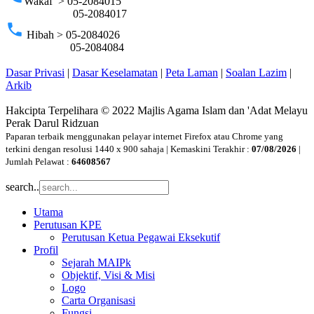
Wakaf > 05-2084015
05-2084017
phone
Hibah > 05-2084026
05-2084084
Dasar Privasi
|
Dasar Keselamatan
|
Peta Laman
|
Soalan Lazim
|
Arkib
Hakcipta Terpelihara © 2022 Majlis Agama Islam dan 'Adat Melayu
Perak Darul Ridzuan
Paparan terbaik menggunakan pelayar internet Firefox atau Chrome yang
terkini dengan resolusi 1440 x 900 sahaja | Kemaskini Terakhir :
07/08/2026
|
Jumlah Pelawat :
64608567
search..
Utama
Perutusan KPE
Perutusan Ketua Pegawai Eksekutif
Profil
Sejarah MAIPk
Objektif, Visi & Misi
Logo
Carta Organisasi
Fungsi