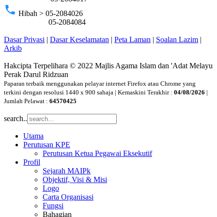
phone
Hibah > 05-2084026
05-2084084
Dasar Privasi
|
Dasar Keselamatan
|
Peta Laman
|
Soalan Lazim
|
Arkib
Hakcipta Terpelihara © 2022 Majlis Agama Islam dan 'Adat Melayu
Perak Darul Ridzuan
Paparan terbaik menggunakan pelayar internet Firefox atau Chrome yang
terkini dengan resolusi 1440 x 900 sahaja | Kemaskini Terakhir :
04/08/2026
|
Jumlah Pelawat :
64570425
search..
Utama
Perutusan KPE
Perutusan Ketua Pegawai Eksekutif
Profil
Sejarah MAIPk
Objektif, Visi & Misi
Logo
Carta Organisasi
Fungsi
Bahagian