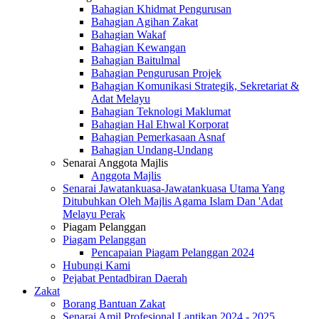
Bahagian Khidmat Pengurusan
Bahagian Agihan Zakat
Bahagian Wakaf
Bahagian Kewangan
Bahagian Baitulmal
Bahagian Pengurusan Projek
Bahagian Komunikasi Strategik, Sekretariat &
Adat Melayu
Bahagian Teknologi Maklumat
Bahagian Hal Ehwal Korporat
Bahagian Pemerkasaan Asnaf
Bahagian Undang-Undang
Senarai Anggota Majlis
Anggota Majlis
Senarai Jawatankuasa-Jawatankuasa Utama Yang
Ditubuhkan Oleh Majlis Agama Islam Dan 'Adat
Melayu Perak
Piagam Pelanggan
Piagam Pelanggan
Pencapaian Piagam Pelanggan 2024
Hubungi Kami
Pejabat Pentadbiran Daerah
Zakat
Borang Bantuan Zakat
Senarai Amil Profesional Lantikan 2024 - 2025