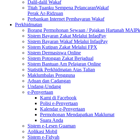
Dalil-dalil Wakaf
Titah Tuanku Sempena PelancaranWakaf
Perak Ar-Ridzuan
Perbankan Internet Pembayaran Wakaf
Perkhidmatan
Borang Permohonan Sewaan / Pajakan Hartanah MAIP
Sistem Bayaran Zakat Melalui InfaqPay
Sistem Bayaran Wakaf Melalui InfaqPay
Sistem Kutipan Zakat Melalui FPX
Sistem Dermasiswa Online
Sistem Potongan Zakat Berjadual
Sistem Bantuan Am Pelajaran Online
Statistik Perkhidmatan Atas Talian
Maklumbalas Pengguna
Aduan dan Cadangan
Undang-Undang
e-Penyertaan
Kami di Facebook
Polisi e-Penyertaan
Kalendar e-Penyertaan
Permohonan Mendapatkan Maklumat
Suara Anda
Sistem e-Lesen Guaman
Aplikasi Mobil
Sistem e-Fidyah