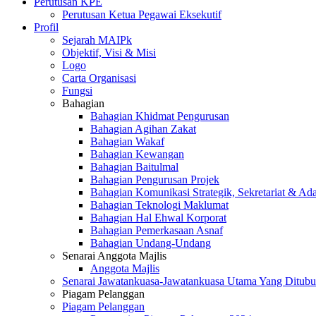
Perutusan KPE
Perutusan Ketua Pegawai Eksekutif
Profil
Sejarah MAIPk
Objektif, Visi & Misi
Logo
Carta Organisasi
Fungsi
Bahagian
Bahagian Khidmat Pengurusan
Bahagian Agihan Zakat
Bahagian Wakaf
Bahagian Kewangan
Bahagian Baitulmal
Bahagian Pengurusan Projek
Bahagian Komunikasi Strategik, Sekretariat & Ad
Bahagian Teknologi Maklumat
Bahagian Hal Ehwal Korporat
Bahagian Pemerkasaan Asnaf
Bahagian Undang-Undang
Senarai Anggota Majlis
Anggota Majlis
Senarai Jawatankuasa-Jawatankuasa Utama Yang Ditubu
Piagam Pelanggan
Piagam Pelanggan