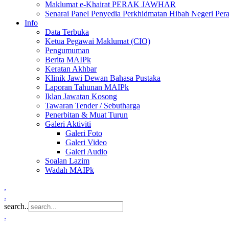
Maklumat e-Khairat PERAK JAWHAR
Senarai Panel Penyedia Perkhidmatan Hibah Negeri Per
Info
Data Terbuka
Ketua Pegawai Maklumat (CIO)
Pengumuman
Berita MAIPk
Keratan Akhbar
Klinik Jawi Dewan Bahasa Pustaka
Laporan Tahunan MAIPk
Iklan Jawatan Kosong
Tawaran Tender / Sebutharga
Penerbitan & Muat Turun
Galeri Aktiviti
Galeri Foto
Galeri Video
Galeri Audio
Soalan Lazim
Wadah MAIPk
.
.
search..
.