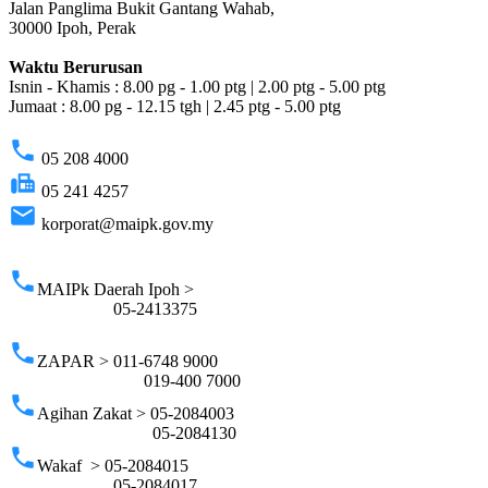
Jalan Panglima Bukit Gantang Wahab,
30000 Ipoh, Perak
Waktu Berurusan
Isnin - Khamis : 8.00 pg - 1.00 ptg | 2.00 ptg - 5.00 ptg
Jumaat : 8.00 pg - 12.15 tgh | 2.45 ptg - 5.00 ptg
phone
05 208 4000
fax
05 241 4257
email
korporat@maipk.gov.my
p
phone
MAIPk Daerah Ipoh >
05-2413375
phone
ZAPAR > 011-6748 9000
019-400 7000
phone
Agihan Zakat > 05-2084003
05-2084130
phone
Wakaf > 05-2084015
05-2084017