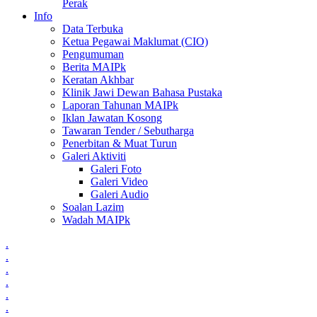
Perak
Info
Data Terbuka
Ketua Pegawai Maklumat (CIO)
Pengumuman
Berita MAIPk
Keratan Akhbar
Klinik Jawi Dewan Bahasa Pustaka
Laporan Tahunan MAIPk
Iklan Jawatan Kosong
Tawaran Tender / Sebutharga
Penerbitan & Muat Turun
Galeri Aktiviti
Galeri Foto
Galeri Video
Galeri Audio
Soalan Lazim
Wadah MAIPk
.
.
.
.
.
.