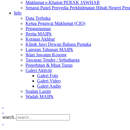
Maklumat e-Khairat PERAK JAWHAR
Senarai Panel Penyedia Perkhidmatan Hibah Negeri Per
Info
Data Terbuka
Ketua Pegawai Maklumat (CIO)
Pengumuman
Berita MAIPk
Keratan Akhbar
Klinik Jawi Dewan Bahasa Pustaka
Laporan Tahunan MAIPk
Iklan Jawatan Kosong
Tawaran Tender / Sebutharga
Penerbitan & Muat Turun
Galeri Aktiviti
Galeri Foto
Galeri Video
Galeri Audio
Soalan Lazim
Wadah MAIPk
.
.
search..
.