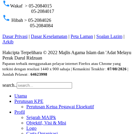
phone
Wakaf > 05-2084015
05-2084017
phone
Hibah > 05-2084026
05-2084084
Dasar Privasi
|
Dasar Keselamatan
|
Peta Laman
|
Soalan Lazim
|
Arkib
Hakcipta Terpelihara © 2022 Majlis Agama Islam dan 'Adat Melayu
Perak Darul Ridzuan
Paparan terbaik menggunakan pelayar internet Firefox atau Chrome yang
terkini dengan resolusi 1440 x 900 sahaja | Kemaskini Terakhir :
07/08/2026
|
Jumlah Pelawat :
64623998
search..
Utama
Perutusan KPE
Perutusan Ketua Pegawai Eksekutif
Profil
Sejarah MAIPk
Objektif, Visi & Misi
Logo
Carta Organisasi