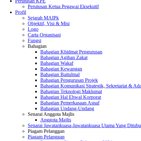
Perutusan KPE
Perutusan Ketua Pegawai Eksekutif
Profil
Sejarah MAIPk
Objektif, Visi & Misi
Logo
Carta Organisasi
Fungsi
Bahagian
Bahagian Khidmat Pengurusan
Bahagian Agihan Zakat
Bahagian Wakaf
Bahagian Kewangan
Bahagian Baitulmal
Bahagian Pengurusan Projek
Bahagian Komunikasi Strategik, Sekretariat & Ad
Bahagian Teknologi Maklumat
Bahagian Hal Ehwal Korporat
Bahagian Pemerkasaan Asnaf
Bahagian Undang-Undang
Senarai Anggota Majlis
Anggota Majlis
Senarai Jawatankuasa-Jawatankuasa Utama Yang Ditubu
Piagam Pelanggan
Piagam Pelanggan