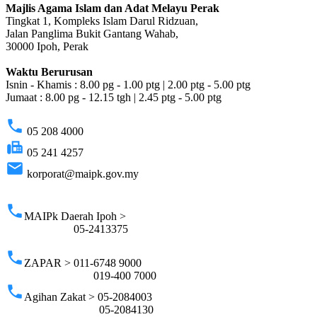
Majlis Agama Islam dan Adat Melayu Perak
Tingkat 1, Kompleks Islam Darul Ridzuan,
Jalan Panglima Bukit Gantang Wahab,
30000 Ipoh, Perak
Waktu Berurusan
Isnin - Khamis : 8.00 pg - 1.00 ptg | 2.00 ptg - 5.00 ptg
Jumaat : 8.00 pg - 12.15 tgh | 2.45 ptg - 5.00 ptg
phone
05 208 4000
fax
05 241 4257
email
korporat@maipk.gov.my
p
phone
MAIPk Daerah Ipoh >
05-2413375
phone
ZAPAR > 011-6748 9000
019-400 7000
phone
Agihan Zakat > 05-2084003
05-2084130