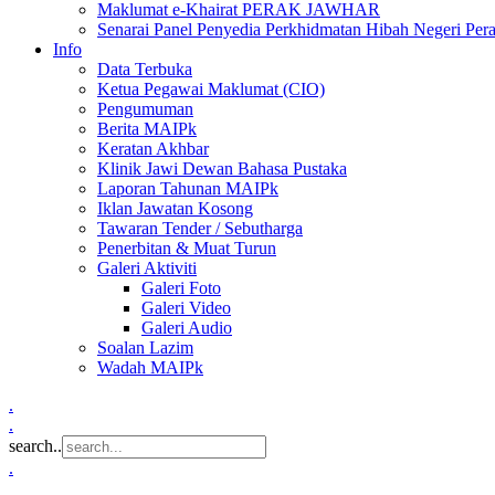
Maklumat e-Khairat PERAK JAWHAR
Senarai Panel Penyedia Perkhidmatan Hibah Negeri Per
Info
Data Terbuka
Ketua Pegawai Maklumat (CIO)
Pengumuman
Berita MAIPk
Keratan Akhbar
Klinik Jawi Dewan Bahasa Pustaka
Laporan Tahunan MAIPk
Iklan Jawatan Kosong
Tawaran Tender / Sebutharga
Penerbitan & Muat Turun
Galeri Aktiviti
Galeri Foto
Galeri Video
Galeri Audio
Soalan Lazim
Wadah MAIPk
.
.
search..
.