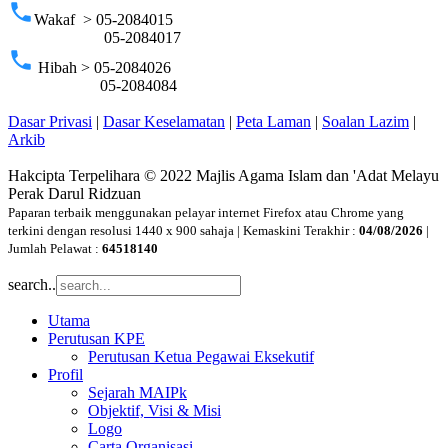
phone
Wakaf > 05-2084015
05-2084017
phone
Hibah > 05-2084026
05-2084084
Dasar Privasi
|
Dasar Keselamatan
|
Peta Laman
|
Soalan Lazim
|
Arkib
Hakcipta Terpelihara © 2022 Majlis Agama Islam dan 'Adat Melayu
Perak Darul Ridzuan
Paparan terbaik menggunakan pelayar internet Firefox atau Chrome yang
terkini dengan resolusi 1440 x 900 sahaja | Kemaskini Terakhir :
04/08/2026
|
Jumlah Pelawat :
64518140
search..
Utama
Perutusan KPE
Perutusan Ketua Pegawai Eksekutif
Profil
Sejarah MAIPk
Objektif, Visi & Misi
Logo
Carta Organisasi