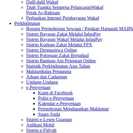
Dalil-dalil Wakaf
Titah Tuanku Sempena PelancaranWakaf
Perak Ar-Ridzuan
Perbankan Internet Pembayaran Wakaf
Perkhidmatan
Borang Permohonan Sewaan / Pajakan Hartanah MAIP
Sistem Bayaran Zakat Melalui InfaqPay
Sistem Bayaran Wakaf Melalui InfaqPay
Sistem Kutipan Zakat Melalui FPX
Sistem Dermasiswa Online
Sistem Potongan Zakat Berjadual
Sistem Bantuan Am Pelajaran Online
Statistik Perkhidmatan Atas Talian
Maklumbalas Pengguna
Aduan dan Cadangan
Undang-Undang
e-Penyertaan
Kami di Facebook
Polisi e-Penyertaan
Kalendar e-Penyertaan
Permohonan Mendapatkan Maklumat
Suara Anda
Sistem e-Lesen Guaman
Aplikasi Mobil
Sistem e-Fidyah