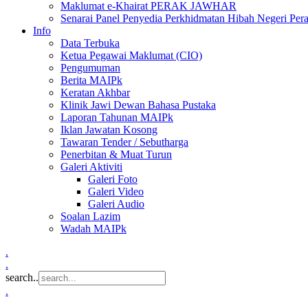
Maklumat e-Khairat PERAK JAWHAR
Senarai Panel Penyedia Perkhidmatan Hibah Negeri Per
Info
Data Terbuka
Ketua Pegawai Maklumat (CIO)
Pengumuman
Berita MAIPk
Keratan Akhbar
Klinik Jawi Dewan Bahasa Pustaka
Laporan Tahunan MAIPk
Iklan Jawatan Kosong
Tawaran Tender / Sebutharga
Penerbitan & Muat Turun
Galeri Aktiviti
Galeri Foto
Galeri Video
Galeri Audio
Soalan Lazim
Wadah MAIPk
.
.
search..
.