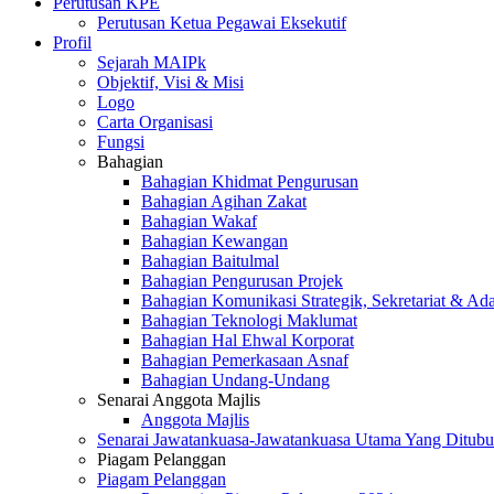
Perutusan KPE
Perutusan Ketua Pegawai Eksekutif
Profil
Sejarah MAIPk
Objektif, Visi & Misi
Logo
Carta Organisasi
Fungsi
Bahagian
Bahagian Khidmat Pengurusan
Bahagian Agihan Zakat
Bahagian Wakaf
Bahagian Kewangan
Bahagian Baitulmal
Bahagian Pengurusan Projek
Bahagian Komunikasi Strategik, Sekretariat & Ad
Bahagian Teknologi Maklumat
Bahagian Hal Ehwal Korporat
Bahagian Pemerkasaan Asnaf
Bahagian Undang-Undang
Senarai Anggota Majlis
Anggota Majlis
Senarai Jawatankuasa-Jawatankuasa Utama Yang Ditubu
Piagam Pelanggan
Piagam Pelanggan