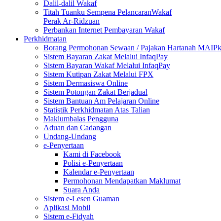
Dalil-dalil Wakaf
Titah Tuanku Sempena PelancaranWakaf
Perak Ar-Ridzuan
Perbankan Internet Pembayaran Wakaf
Perkhidmatan
Borang Permohonan Sewaan / Pajakan Hartanah MAIP
Sistem Bayaran Zakat Melalui InfaqPay
Sistem Bayaran Wakaf Melalui InfaqPay
Sistem Kutipan Zakat Melalui FPX
Sistem Dermasiswa Online
Sistem Potongan Zakat Berjadual
Sistem Bantuan Am Pelajaran Online
Statistik Perkhidmatan Atas Talian
Maklumbalas Pengguna
Aduan dan Cadangan
Undang-Undang
e-Penyertaan
Kami di Facebook
Polisi e-Penyertaan
Kalendar e-Penyertaan
Permohonan Mendapatkan Maklumat
Suara Anda
Sistem e-Lesen Guaman
Aplikasi Mobil
Sistem e-Fidyah