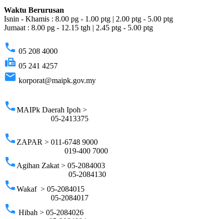
Waktu Berurusan
Isnin - Khamis : 8.00 pg - 1.00 ptg | 2.00 ptg - 5.00 ptg
Jumaat : 8.00 pg - 12.15 tgh | 2.45 ptg - 5.00 ptg
phone
05 208 4000
fax
05 241 4257
email
korporat@maipk.gov.my
p
phone
MAIPk Daerah Ipoh >
05-2413375
phone
ZAPAR > 011-6748 9000
019-400 7000
phone
Agihan Zakat > 05-2084003
05-2084130
phone
Wakaf > 05-2084015
05-2084017
phone
Hibah > 05-2084026