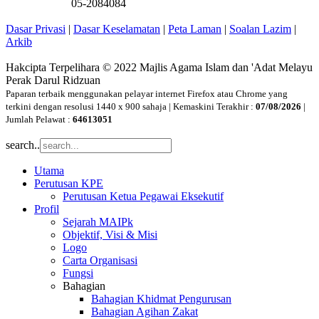
05-2084084
Dasar Privasi
|
Dasar Keselamatan
|
Peta Laman
|
Soalan Lazim
|
Arkib
Hakcipta Terpelihara © 2022 Majlis Agama Islam dan 'Adat Melayu
Perak Darul Ridzuan
Paparan terbaik menggunakan pelayar internet Firefox atau Chrome yang
terkini dengan resolusi 1440 x 900 sahaja | Kemaskini Terakhir :
07/08/2026
|
Jumlah Pelawat :
64613051
search..
Utama
Perutusan KPE
Perutusan Ketua Pegawai Eksekutif
Profil
Sejarah MAIPk
Objektif, Visi & Misi
Logo
Carta Organisasi
Fungsi
Bahagian
Bahagian Khidmat Pengurusan
Bahagian Agihan Zakat