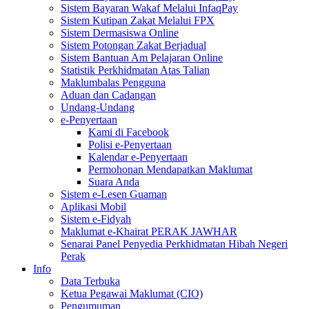
Sistem Bayaran Wakaf Melalui InfaqPay
Sistem Kutipan Zakat Melalui FPX
Sistem Dermasiswa Online
Sistem Potongan Zakat Berjadual
Sistem Bantuan Am Pelajaran Online
Statistik Perkhidmatan Atas Talian
Maklumbalas Pengguna
Aduan dan Cadangan
Undang-Undang
e-Penyertaan
Kami di Facebook
Polisi e-Penyertaan
Kalendar e-Penyertaan
Permohonan Mendapatkan Maklumat
Suara Anda
Sistem e-Lesen Guaman
Aplikasi Mobil
Sistem e-Fidyah
Maklumat e-Khairat PERAK JAWHAR
Senarai Panel Penyedia Perkhidmatan Hibah Negeri
Perak
Info
Data Terbuka
Ketua Pegawai Maklumat (CIO)
Pengumuman