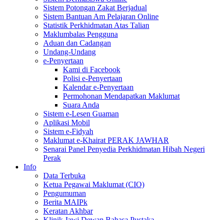
Sistem Potongan Zakat Berjadual
Sistem Bantuan Am Pelajaran Online
Statistik Perkhidmatan Atas Talian
Maklumbalas Pengguna
Aduan dan Cadangan
Undang-Undang
e-Penyertaan
Kami di Facebook
Polisi e-Penyertaan
Kalendar e-Penyertaan
Permohonan Mendapatkan Maklumat
Suara Anda
Sistem e-Lesen Guaman
Aplikasi Mobil
Sistem e-Fidyah
Maklumat e-Khairat PERAK JAWHAR
Senarai Panel Penyedia Perkhidmatan Hibah Negeri
Perak
Info
Data Terbuka
Ketua Pegawai Maklumat (CIO)
Pengumuman
Berita MAIPk
Keratan Akhbar
Klinik Jawi Dewan Bahasa Pustaka