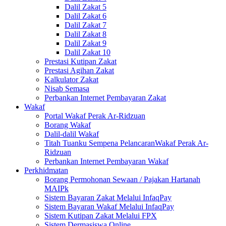
Dalil Zakat 5
Dalil Zakat 6
Dalil Zakat 7
Dalil Zakat 8
Dalil Zakat 9
Dalil Zakat 10
Prestasi Kutipan Zakat
Prestasi Agihan Zakat
Kalkulator Zakat
Nisab Semasa
Perbankan Internet Pembayaran Zakat
Wakaf
Portal Wakaf Perak Ar-Ridzuan
Borang Wakaf
Dalil-dalil Wakaf
Titah Tuanku Sempena PelancaranWakaf Perak Ar-
Ridzuan
Perbankan Internet Pembayaran Wakaf
Perkhidmatan
Borang Permohonan Sewaan / Pajakan Hartanah
MAIPk
Sistem Bayaran Zakat Melalui InfaqPay
Sistem Bayaran Wakaf Melalui InfaqPay
Sistem Kutipan Zakat Melalui FPX
Sistem Dermasiswa Online