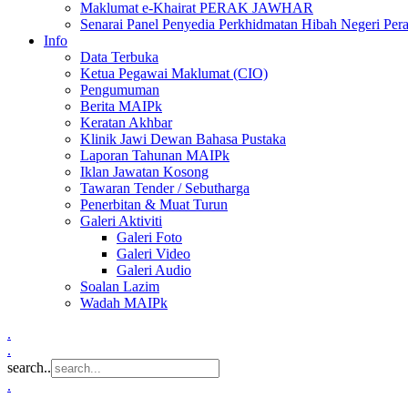
Maklumat e-Khairat PERAK JAWHAR
Senarai Panel Penyedia Perkhidmatan Hibah Negeri Per
Info
Data Terbuka
Ketua Pegawai Maklumat (CIO)
Pengumuman
Berita MAIPk
Keratan Akhbar
Klinik Jawi Dewan Bahasa Pustaka
Laporan Tahunan MAIPk
Iklan Jawatan Kosong
Tawaran Tender / Sebutharga
Penerbitan & Muat Turun
Galeri Aktiviti
Galeri Foto
Galeri Video
Galeri Audio
Soalan Lazim
Wadah MAIPk
.
.
search..
.