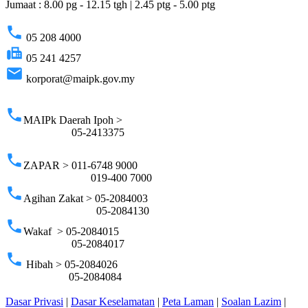
Jumaat : 8.00 pg - 12.15 tgh | 2.45 ptg - 5.00 ptg
phone
05 208 4000
fax
05 241 4257
email
korporat@maipk.gov.my
p
phone
MAIPk Daerah Ipoh >
05-2413375
phone
ZAPAR > 011-6748 9000
019-400 7000
phone
Agihan Zakat > 05-2084003
05-2084130
phone
Wakaf > 05-2084015
05-2084017
phone
Hibah > 05-2084026
05-2084084
Dasar Privasi
|
Dasar Keselamatan
|
Peta Laman
|
Soalan Lazim
|