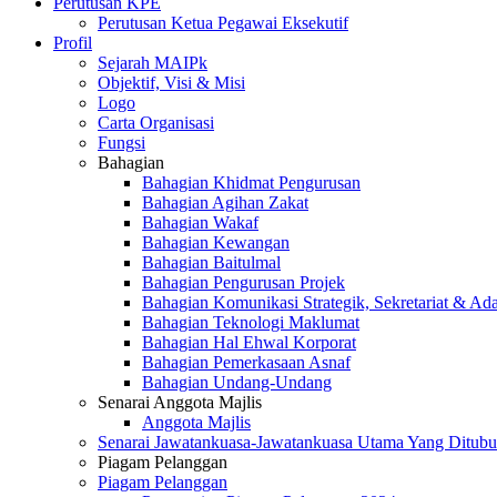
Perutusan KPE
Perutusan Ketua Pegawai Eksekutif
Profil
Sejarah MAIPk
Objektif, Visi & Misi
Logo
Carta Organisasi
Fungsi
Bahagian
Bahagian Khidmat Pengurusan
Bahagian Agihan Zakat
Bahagian Wakaf
Bahagian Kewangan
Bahagian Baitulmal
Bahagian Pengurusan Projek
Bahagian Komunikasi Strategik, Sekretariat & Ad
Bahagian Teknologi Maklumat
Bahagian Hal Ehwal Korporat
Bahagian Pemerkasaan Asnaf
Bahagian Undang-Undang
Senarai Anggota Majlis
Anggota Majlis
Senarai Jawatankuasa-Jawatankuasa Utama Yang Ditubu
Piagam Pelanggan
Piagam Pelanggan