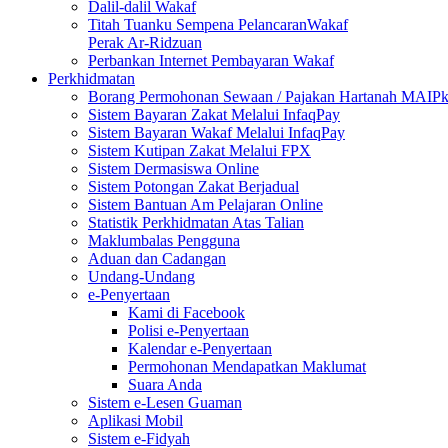
Dalil-dalil Wakaf
Titah Tuanku Sempena PelancaranWakaf
Perak Ar-Ridzuan
Perbankan Internet Pembayaran Wakaf
Perkhidmatan
Borang Permohonan Sewaan / Pajakan Hartanah MAIP
Sistem Bayaran Zakat Melalui InfaqPay
Sistem Bayaran Wakaf Melalui InfaqPay
Sistem Kutipan Zakat Melalui FPX
Sistem Dermasiswa Online
Sistem Potongan Zakat Berjadual
Sistem Bantuan Am Pelajaran Online
Statistik Perkhidmatan Atas Talian
Maklumbalas Pengguna
Aduan dan Cadangan
Undang-Undang
e-Penyertaan
Kami di Facebook
Polisi e-Penyertaan
Kalendar e-Penyertaan
Permohonan Mendapatkan Maklumat
Suara Anda
Sistem e-Lesen Guaman
Aplikasi Mobil
Sistem e-Fidyah