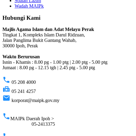
Soalan Lazim
Wadah MAIPk
Hubungi Kami
Majlis Agama Islam dan Adat Melayu Perak
Tingkat 1, Kompleks Islam Darul Ridzuan,
Jalan Panglima Bukit Gantang Wahab,
30000 Ipoh, Perak
Waktu Berurusan
Isnin - Khamis : 8.00 pg - 1.00 ptg | 2.00 ptg - 5.00 ptg
Jumaat : 8.00 pg - 12.15 tgh | 2.45 ptg - 5.00 ptg
phone
05 208 4000
fax
05 241 4257
email
korporat@maipk.gov.my
p
phone
MAIPk Daerah Ipoh >
05-2413375