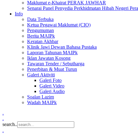
Maklumat e-Khairat PERAK JAWHAR
Senarai Panel Penyedia Perkhidmatan Hibah Negeri Per
Info
Data Terbuka
Ketua Pegawai Maklumat (CIO)
Pengumuman
Berita MAIPk
Keratan Akhbar
Klinik Jawi Dewan Bahasa Pustaka
Laporan Tahunan MAIPk
Iklan Jawatan Kosong
Tawaran Tender / Sebutharga
Penerbitan & Muat Turun
Galeri Aktiviti
Galeri Foto
Galeri Video
Galeri Audio
Soalan Lazim
Wadah MAIPk
.
.
search..
.