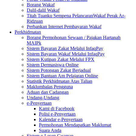
Borang Wakaf
Dalil-dalil Wakaf
Titah Tuanku Sempena PelancaranWakaf Perak Ar-
Ridzuan
Perbankan Internet Pembayaran Wakaf
Perkhidmatan
Borang Permohonan Sewaan / Pajakan Hartanah
MAIPk
Sistem Bayaran Zakat Melalui InfaqPay
Sistem Bayaran Wakaf Melalui InfaqPay
Sistem Kutipan Zakat Melalui FPX
Sistem Dermasiswa Online
Sistem Potongan Zakat Berjadual
Sistem Bantuan Am Pelajaran Online
Statistik Perkhidmatan Atas Talian
Maklumbalas Pengguna
Aduan dan Cadangan
Undang-Undang
e-Penyertaan
Kami di Facebook
Polisi e-Penyertaan
Kalendar e-Penyertaan
Permohonan Mendapatkan Maklumat
Suara Anda
Sistem e-Lesen Guaman