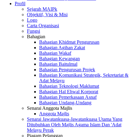
Profil
Sejarah MAIPk
Objektif, Visi & Misi
Logo
Carta Organisasi
Fungsi
Bahagian
Bahagian Khidmat Pengurusan
Bahagian Agihan Zakat
Bahagian Wakaf
Bahagian Kewangan
Bahagian Baitulmal
Bahagian Pengurusan Projek
Bahagian Komunikasi Strategik, Sekretariat &
Adat Melayu
Bahagian Teknologi Maklumat
Bahagian Hal Ehwal Korporat
Bahagian Pemerkasaan Asnaf
Bahagian Undang-Undang
Senarai Anggota Majlis
Anggota Majlis
Senarai Jawatankuasa-Jawatankuasa Utama Yang
Ditubuhkan Oleh Majlis Agama Islam Dan 'Adat
Melayu Perak
Piagam Pelanggan