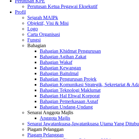
Perutusan KPE
Perutusan Ketua Pegawai Eksekutif
Profil
Sejarah MAIPk
Objektif, Visi & Misi
Logo
Carta Organisasi
Fungsi
Bahagian
Bahagian Khidmat Pengurusan
Bahagian Agihan Zakat
Bahagian Wakaf
Bahagian Kewangan
Bahagian Baitulmal
Bahagian Pengurusan Projek
Bahagian Komunikasi Strategik, Sekretariat & Ad
Bahagian Teknologi Maklumat
Bahagian Hal Ehwal Korporat
Bahagian Pemerkasaan Asnaf
Bahagian Undang-Undang
Senarai Anggota Majlis
Anggota Majlis
Senarai Jawatankuasa-Jawatankuasa Utama Yang Ditubu
Piagam Pelanggan
Piagam Pelanggan