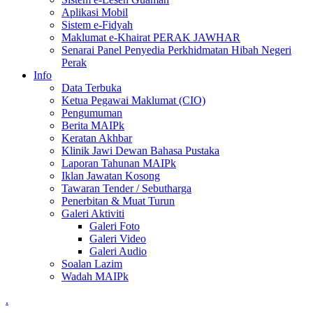
Aplikasi Mobil
Sistem e-Fidyah
Maklumat e-Khairat PERAK JAWHAR
Senarai Panel Penyedia Perkhidmatan Hibah Negeri
Perak
Info
Data Terbuka
Ketua Pegawai Maklumat (CIO)
Pengumuman
Berita MAIPk
Keratan Akhbar
Klinik Jawi Dewan Bahasa Pustaka
Laporan Tahunan MAIPk
Iklan Jawatan Kosong
Tawaran Tender / Sebutharga
Penerbitan & Muat Turun
Galeri Aktiviti
Galeri Foto
Galeri Video
Galeri Audio
Soalan Lazim
Wadah MAIPk
.
.