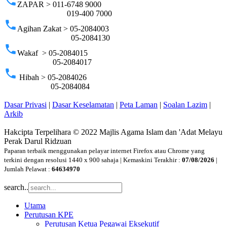
phone
ZAPAR > 011-6748 9000
019-400 7000
phone
Agihan Zakat > 05-2084003
05-2084130
phone
Wakaf > 05-2084015
05-2084017
phone
Hibah > 05-2084026
05-2084084
Dasar Privasi
|
Dasar Keselamatan
|
Peta Laman
|
Soalan Lazim
|
Arkib
Hakcipta Terpelihara © 2022 Majlis Agama Islam dan 'Adat Melayu
Perak Darul Ridzuan
Paparan terbaik menggunakan pelayar internet Firefox atau Chrome yang
terkini dengan resolusi 1440 x 900 sahaja | Kemaskini Terakhir :
07/08/2026
|
Jumlah Pelawat :
64634970
search..
Utama
Perutusan KPE
Perutusan Ketua Pegawai Eksekutif