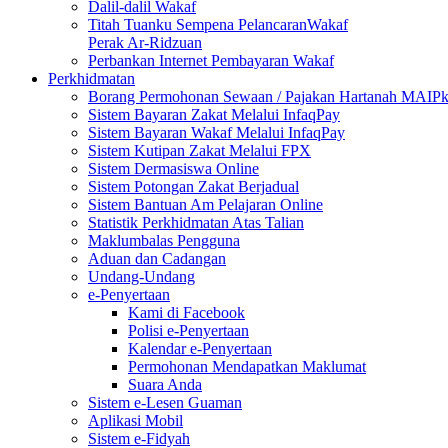
Dalil-dalil Wakaf
Titah Tuanku Sempena PelancaranWakaf
Perak Ar-Ridzuan
Perbankan Internet Pembayaran Wakaf
Perkhidmatan
Borang Permohonan Sewaan / Pajakan Hartanah MAIP
Sistem Bayaran Zakat Melalui InfaqPay
Sistem Bayaran Wakaf Melalui InfaqPay
Sistem Kutipan Zakat Melalui FPX
Sistem Dermasiswa Online
Sistem Potongan Zakat Berjadual
Sistem Bantuan Am Pelajaran Online
Statistik Perkhidmatan Atas Talian
Maklumbalas Pengguna
Aduan dan Cadangan
Undang-Undang
e-Penyertaan
Kami di Facebook
Polisi e-Penyertaan
Kalendar e-Penyertaan
Permohonan Mendapatkan Maklumat
Suara Anda
Sistem e-Lesen Guaman
Aplikasi Mobil
Sistem e-Fidyah