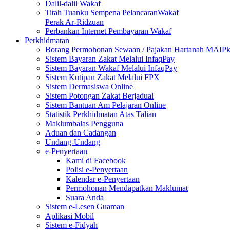
Dalil-dalil Wakaf
Titah Tuanku Sempena PelancaranWakaf
Perak Ar-Ridzuan
Perbankan Internet Pembayaran Wakaf
Perkhidmatan
Borang Permohonan Sewaan / Pajakan Hartanah MAIP
Sistem Bayaran Zakat Melalui InfaqPay
Sistem Bayaran Wakaf Melalui InfaqPay
Sistem Kutipan Zakat Melalui FPX
Sistem Dermasiswa Online
Sistem Potongan Zakat Berjadual
Sistem Bantuan Am Pelajaran Online
Statistik Perkhidmatan Atas Talian
Maklumbalas Pengguna
Aduan dan Cadangan
Undang-Undang
e-Penyertaan
Kami di Facebook
Polisi e-Penyertaan
Kalendar e-Penyertaan
Permohonan Mendapatkan Maklumat
Suara Anda
Sistem e-Lesen Guaman
Aplikasi Mobil
Sistem e-Fidyah