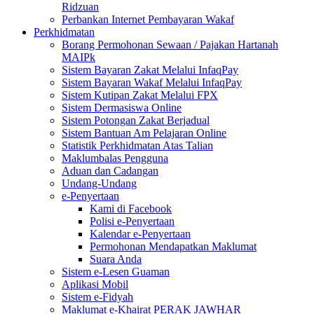
Ridzuan
Perbankan Internet Pembayaran Wakaf
Perkhidmatan
Borang Permohonan Sewaan / Pajakan Hartanah
MAIPk
Sistem Bayaran Zakat Melalui InfaqPay
Sistem Bayaran Wakaf Melalui InfaqPay
Sistem Kutipan Zakat Melalui FPX
Sistem Dermasiswa Online
Sistem Potongan Zakat Berjadual
Sistem Bantuan Am Pelajaran Online
Statistik Perkhidmatan Atas Talian
Maklumbalas Pengguna
Aduan dan Cadangan
Undang-Undang
e-Penyertaan
Kami di Facebook
Polisi e-Penyertaan
Kalendar e-Penyertaan
Permohonan Mendapatkan Maklumat
Suara Anda
Sistem e-Lesen Guaman
Aplikasi Mobil
Sistem e-Fidyah
Maklumat e-Khairat PERAK JAWHAR