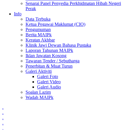
Senarai Panel Penyedia Perkhidmatan Hibah Negeri
Perak
Info
Data Terbuka
Ketua Pegawai Maklumat (CIO)
Pengumuman
Berita MAIPk
Keratan Akhbar
Klinik Jawi Dewan Bahasa Pustaka
Laporan Tahunan MAIPk
Iklan Jawatan Kosong
Tawaran Tender / Sebutharga
Penerbitan & Muat Turun
Galeri Aktiviti
Galeri Foto
Galeri Video
Galeri Audio
Soalan Lazim
Wadah MAIPk
.
.
.
.
.