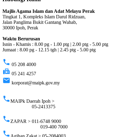
Majlis Agama Islam dan Adat Melayu Perak
Tingkat 1, Kompleks Islam Darul Ridzuan,
Jalan Panglima Bukit Gantang Wahab,
30000 Ipoh, Perak
Waktu Berurusan
Isnin - Khamis : 8.00 pg - 1.00 ptg | 2.00 ptg - 5.00 ptg
Jumaat : 8.00 pg - 12.15 tgh | 2.45 ptg - 5.00 ptg
phone
05 208 4000
fax
05 241 4257
email
korporat@maipk.gov.my
p
phone
MAIPk Daerah Ipoh >
05-2413375
phone
ZAPAR > 011-6748 9000
019-400 7000
phone
Agihan Zakat > 05-2084003