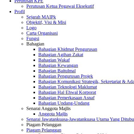
Perutusan KPE
Perutusan Ketua Pegawai Eksekutif
Profil
Sejarah MAIPk
Objektif, Visi & Misi
Logo
Carta Organisasi
Fungsi
Bahagian
Bahagian Khidmat Pengurusan
Bahagian Agihan Zakat
Bahagian Wakaf
Bahagian Kewangan
Bahagian Baitulmal
Bahagian Pengurusan Projek
Bahagian Komunikasi Strategik, Sekretariat & Ad
Bahagian Teknologi Maklumat
Bahagian Hal Ehwal Korporat
Bahagian Pemerkasaan Asnaf
Bahagian Undang-Undang
Senarai Anggota Majlis
Anggota Majlis
Senarai Jawatankuasa-Jawatankuasa Utama Yang Ditubu
Piagam Pelanggan
Piagam Pelanggan