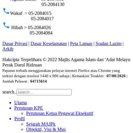
05-2084130
phone
Wakaf > 05-2084015
05-2084017
phone
Hibah > 05-2084026
05-2084084
Dasar Privasi
|
Dasar Keselamatan
|
Peta Laman
|
Soalan Lazim
|
Arkib
Hakcipta Terpelihara © 2022 Majlis Agama Islam dan 'Adat Melayu
Perak Darul Ridzuan
Paparan terbaik menggunakan pelayar internet Firefox atau Chrome yang
terkini dengan resolusi 1440 x 900 sahaja | Kemaskini Terakhir :
07/08/2026
|
Jumlah Pelawat :
64715614
search..
Utama
Perutusan KPE
Perutusan Ketua Pegawai Eksekutif
Profil
Sejarah MAIPk
Objektif, Visi & Misi