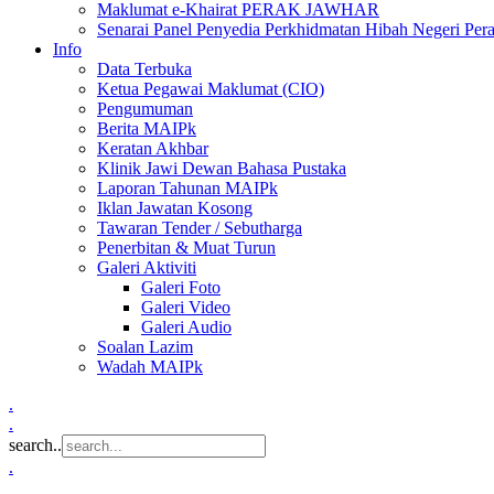
Maklumat e-Khairat PERAK JAWHAR
Senarai Panel Penyedia Perkhidmatan Hibah Negeri Per
Info
Data Terbuka
Ketua Pegawai Maklumat (CIO)
Pengumuman
Berita MAIPk
Keratan Akhbar
Klinik Jawi Dewan Bahasa Pustaka
Laporan Tahunan MAIPk
Iklan Jawatan Kosong
Tawaran Tender / Sebutharga
Penerbitan & Muat Turun
Galeri Aktiviti
Galeri Foto
Galeri Video
Galeri Audio
Soalan Lazim
Wadah MAIPk
.
.
search..
.