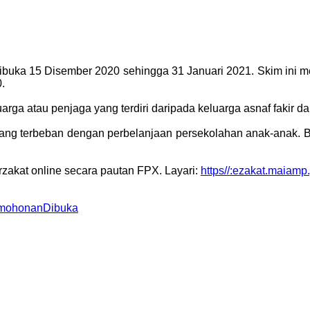
buka 15 Disember 2020 sehingga 31 Januari 2021. Skim ini men
.
ga atau penjaga yang terdiri daripada keluarga asnaf fakir da
g terbeban dengan perbelanjaan persekolahan anak-anak. Ba
akat online secara pautan FPX. Layari:
https//:ezakat.maiamp
mohonanDibuka