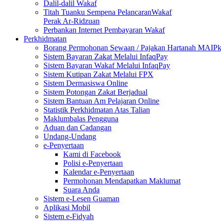
Dalil-dalil Wakaf
Titah Tuanku Sempena PelancaranWakaf
Perak Ar-Ridzuan
Perbankan Internet Pembayaran Wakaf
Perkhidmatan
Borang Permohonan Sewaan / Pajakan Hartanah MAIP
Sistem Bayaran Zakat Melalui InfaqPay
Sistem Bayaran Wakaf Melalui InfaqPay
Sistem Kutipan Zakat Melalui FPX
Sistem Dermasiswa Online
Sistem Potongan Zakat Berjadual
Sistem Bantuan Am Pelajaran Online
Statistik Perkhidmatan Atas Talian
Maklumbalas Pengguna
Aduan dan Cadangan
Undang-Undang
e-Penyertaan
Kami di Facebook
Polisi e-Penyertaan
Kalendar e-Penyertaan
Permohonan Mendapatkan Maklumat
Suara Anda
Sistem e-Lesen Guaman
Aplikasi Mobil
Sistem e-Fidyah