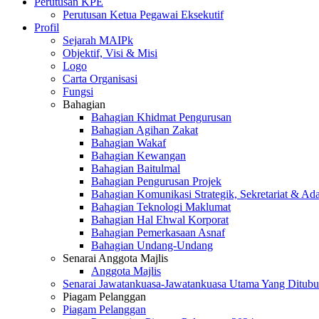
Perutusan KPE
Perutusan Ketua Pegawai Eksekutif
Profil
Sejarah MAIPk
Objektif, Visi & Misi
Logo
Carta Organisasi
Fungsi
Bahagian
Bahagian Khidmat Pengurusan
Bahagian Agihan Zakat
Bahagian Wakaf
Bahagian Kewangan
Bahagian Baitulmal
Bahagian Pengurusan Projek
Bahagian Komunikasi Strategik, Sekretariat & Ad
Bahagian Teknologi Maklumat
Bahagian Hal Ehwal Korporat
Bahagian Pemerkasaan Asnaf
Bahagian Undang-Undang
Senarai Anggota Majlis
Anggota Majlis
Senarai Jawatankuasa-Jawatankuasa Utama Yang Ditubu
Piagam Pelanggan
Piagam Pelanggan