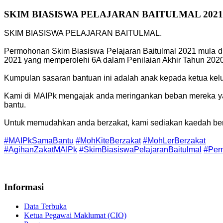
SKIM BIASISWA PELAJARAN BAITULMAL 2021
SKIM BIASISWA PELAJARAN BAITULMAL.
Permohonan Skim Biasiswa Pelajaran Baitulmal 2021 mula di
2021 yang memperolehi 6A dalam Penilaian Akhir Tahun 2020
Kumpulan sasaran bantuan ini adalah anak kepada ketua keluar
Kami di MAIPk mengajak anda meringankan beban mereka yan
bantu.
Untuk memudahkan anda berzakat, kami sediakan kaedah berz
#MAIPkSamaBantu
#MohKiteBerzakat
#MohLerBerzakat
#AgihanZakatMAIPk
#SkimBiasiswaPelajaranBaitulmal
#Per
Informasi
Data Terbuka
Ketua Pegawai Maklumat (CIO)