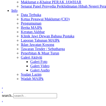
Maklumat e-Khairat PERAK JAWHAR
Senarai Panel Penyedia Perkhidmatan Hibah Negeri Per
Info
Data Terbuka
Ketua Pegawai Maklumat (CIO)
Pengumuman
Berita MAIPk
Keratan Akhbar
Klinik Jawi Dewan Bahasa Pustaka
Laporan Tahunan MAIPk
Iklan Jawatan Kosong
Tawaran Tender / Sebutharga
Penerbitan & Muat Turun
Galeri Aktiviti
Galeri Foto
Galeri Video
Galeri Audio
Soalan Lazim
Wadah MAIPk
.
.
search..
.