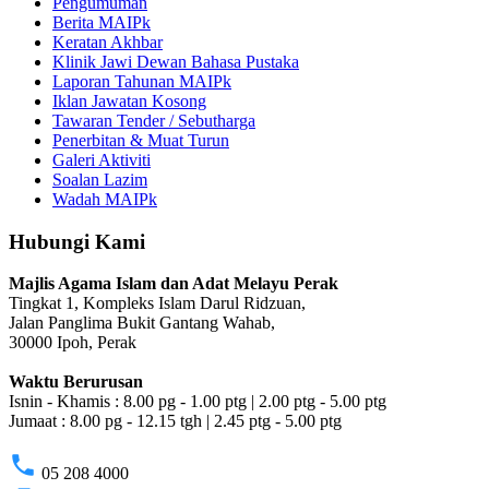
Pengumuman
Berita MAIPk
Keratan Akhbar
Klinik Jawi Dewan Bahasa Pustaka
Laporan Tahunan MAIPk
Iklan Jawatan Kosong
Tawaran Tender / Sebutharga
Penerbitan & Muat Turun
Galeri Aktiviti
Soalan Lazim
Wadah MAIPk
Hubungi Kami
Majlis Agama Islam dan Adat Melayu Perak
Tingkat 1, Kompleks Islam Darul Ridzuan,
Jalan Panglima Bukit Gantang Wahab,
30000 Ipoh, Perak
Waktu Berurusan
Isnin - Khamis : 8.00 pg - 1.00 ptg | 2.00 ptg - 5.00 ptg
Jumaat : 8.00 pg - 12.15 tgh | 2.45 ptg - 5.00 ptg
phone
05 208 4000