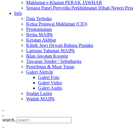
Maklumat e-Khairat PERAK JAWHAR
Senarai Panel Penyedia Perkhidmatan Hibah Negeri Per
Info
Data Terbuka
Ketua Pegawai Maklumat (CIO)
Pengumuman
Berita MAIPk
Keratan Akhbar
Klinik Jawi Dewan Bahasa Pustaka
Laporan Tahunan MAIPk
Iklan Jawatan Kosong
Tawaran Tender / Sebutharga
Penerbitan & Muat Turun
Galeri Aktiviti
Galeri Foto
Galeri Video
Galeri Audio
Soalan Lazim
Wadah MAIPk
.
.
search..
.