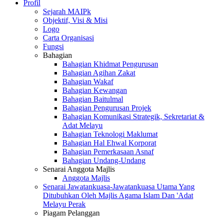
Profil
Sejarah MAIPk
Objektif, Visi & Misi
Logo
Carta Organisasi
Fungsi
Bahagian
Bahagian Khidmat Pengurusan
Bahagian Agihan Zakat
Bahagian Wakaf
Bahagian Kewangan
Bahagian Baitulmal
Bahagian Pengurusan Projek
Bahagian Komunikasi Strategik, Sekretariat &
Adat Melayu
Bahagian Teknologi Maklumat
Bahagian Hal Ehwal Korporat
Bahagian Pemerkasaan Asnaf
Bahagian Undang-Undang
Senarai Anggota Majlis
Anggota Majlis
Senarai Jawatankuasa-Jawatankuasa Utama Yang
Ditubuhkan Oleh Majlis Agama Islam Dan 'Adat
Melayu Perak
Piagam Pelanggan