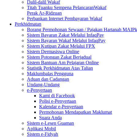
Dalil-dalil Wakaf
Titah Tuanku Sempena PelancaranWakaf
Perak Ar-Ridzuan
Perbankan Internet Pembayaran Wakaf
Perkhidmatan
Borang Permohonan Sewaan / Pajakan Hartanah MAIP
Sistem Bayaran Zakat Melalui InfaqPay
Sistem Bayaran Wakaf Melalui InfaqPay
Sistem Kutipan Zakat Melalui FPX
Sistem Dermasiswa Online
Sistem Potongan Zakat Berjadual
Sistem Bantuan Am Pelajaran Online
Statistik Perkhidmatan Atas Talian
Maklumbalas Pengguna
Aduan dan Cadangan
Undang-Undang
e-Penyertaan
Kami di Facebook
Polisi e-Penyertaan
Kalendar e-Penyertaan
Permohonan Mendapatkan Maklumat
Suara Anda
Sistem e-Lesen Guaman
Aplikasi Mobil
Sistem e-Fidyah