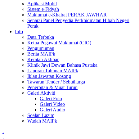
Aplikasi Mobil
Sistem e-Fidyah
Maklumat e-Khairat PERAK JAWHAR
Senarai Panel Penyedia Perkhidmatan Hibah Negeri
Perak
Info
Data Terbuka
Ketua Pegawai Maklumat (CIO)
Pengumuman
Berita MAIPk
Keratan Akhbar
Klinik Jawi Dewan Bahasa Pustaka
Laporan Tahunan MAIPk
Iklan Jawatan Kosong
Tawaran Tender / Sebutharga
Penerbitan & Muat Turun
Galeri Aktiviti
Galeri Foto
Galeri Video
Galeri Audio
Soalan Lazim
Wadah MAIPk
.
.