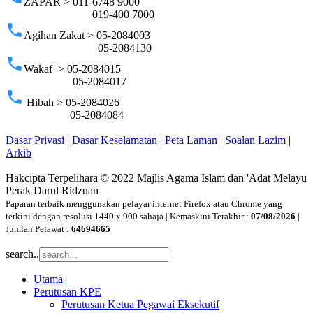
ZAPAR > 011-6748 9000
019-400 7000
phone
Agihan Zakat > 05-2084003
05-2084130
phone
Wakaf > 05-2084015
05-2084017
phone
Hibah > 05-2084026
05-2084084
Dasar Privasi
|
Dasar Keselamatan
|
Peta Laman
|
Soalan Lazim
|
Arkib
Hakcipta Terpelihara © 2022 Majlis Agama Islam dan 'Adat Melayu
Perak Darul Ridzuan
Paparan terbaik menggunakan pelayar internet Firefox atau Chrome yang
terkini dengan resolusi 1440 x 900 sahaja | Kemaskini Terakhir :
07/08/2026
|
Jumlah Pelawat :
64694665
search..
Utama
Perutusan KPE
Perutusan Ketua Pegawai Eksekutif