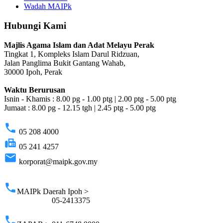
Wadah MAIPk
Hubungi Kami
Majlis Agama Islam dan Adat Melayu Perak
Tingkat 1, Kompleks Islam Darul Ridzuan,
Jalan Panglima Bukit Gantang Wahab,
30000 Ipoh, Perak
Waktu Berurusan
Isnin - Khamis : 8.00 pg - 1.00 ptg | 2.00 ptg - 5.00 ptg
Jumaat : 8.00 pg - 12.15 tgh | 2.45 ptg - 5.00 ptg
phone
05 208 4000
fax
05 241 4257
email
korporat@maipk.gov.my
p
phone
MAIPk Daerah Ipoh >
05-2413375
phone