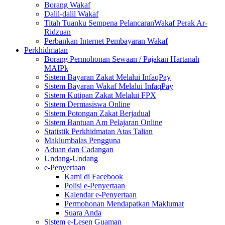
Borang Wakaf
Dalil-dalil Wakaf
Titah Tuanku Sempena PelancaranWakaf Perak Ar-
Ridzuan
Perbankan Internet Pembayaran Wakaf
Perkhidmatan
Borang Permohonan Sewaan / Pajakan Hartanah
MAIPk
Sistem Bayaran Zakat Melalui InfaqPay
Sistem Bayaran Wakaf Melalui InfaqPay
Sistem Kutipan Zakat Melalui FPX
Sistem Dermasiswa Online
Sistem Potongan Zakat Berjadual
Sistem Bantuan Am Pelajaran Online
Statistik Perkhidmatan Atas Talian
Maklumbalas Pengguna
Aduan dan Cadangan
Undang-Undang
e-Penyertaan
Kami di Facebook
Polisi e-Penyertaan
Kalendar e-Penyertaan
Permohonan Mendapatkan Maklumat
Suara Anda
Sistem e-Lesen Guaman