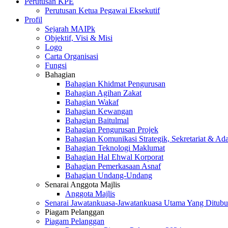
Perutusan KPE
Perutusan Ketua Pegawai Eksekutif
Profil
Sejarah MAIPk
Objektif, Visi & Misi
Logo
Carta Organisasi
Fungsi
Bahagian
Bahagian Khidmat Pengurusan
Bahagian Agihan Zakat
Bahagian Wakaf
Bahagian Kewangan
Bahagian Baitulmal
Bahagian Pengurusan Projek
Bahagian Komunikasi Strategik, Sekretariat & Ad
Bahagian Teknologi Maklumat
Bahagian Hal Ehwal Korporat
Bahagian Pemerkasaan Asnaf
Bahagian Undang-Undang
Senarai Anggota Majlis
Anggota Majlis
Senarai Jawatankuasa-Jawatankuasa Utama Yang Ditubu
Piagam Pelanggan
Piagam Pelanggan