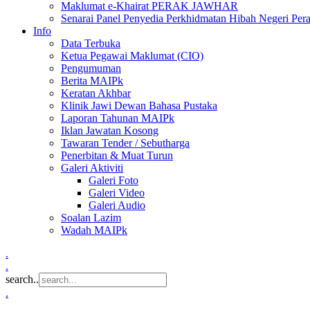
Maklumat e-Khairat PERAK JAWHAR
Senarai Panel Penyedia Perkhidmatan Hibah Negeri Per
Info
Data Terbuka
Ketua Pegawai Maklumat (CIO)
Pengumuman
Berita MAIPk
Keratan Akhbar
Klinik Jawi Dewan Bahasa Pustaka
Laporan Tahunan MAIPk
Iklan Jawatan Kosong
Tawaran Tender / Sebutharga
Penerbitan & Muat Turun
Galeri Aktiviti
Galeri Foto
Galeri Video
Galeri Audio
Soalan Lazim
Wadah MAIPk
.
.
search..
.