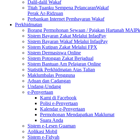
Dalil-dalil Wakaf
Titah Tuanku Sempena PelancaranWakaf
Perak Ar-Ridzuan
Perbankan Internet Pembayaran Wakaf
Perkhidmatan
Borang Permohonan Sewaan / Pajakan Hartanah MAIP
Sistem Bayaran Zakat Melalui InfaqPay
Sistem Bayaran Wakaf Melalui InfaqPay
Sistem Kutipan Zakat Melalui FPX
Sistem Dermasiswa Online
Sistem Potongan Zakat Berjadual
Sistem Bantuan Am Pelajaran Online
Statistik Perkhidmatan Atas Talian
Maklumbalas Pengguna
Aduan dan Cadangan
Undang-Undang
e-Penyertaan
Kami di Facebook
Polisi e-Penyertaan
Kalendar e-Penyertaan
Permohonan Mendapatkan Maklumat
Suara Anda
Sistem e-Lesen Guaman
Aplikasi Mobil
Sistem e-Fidyah