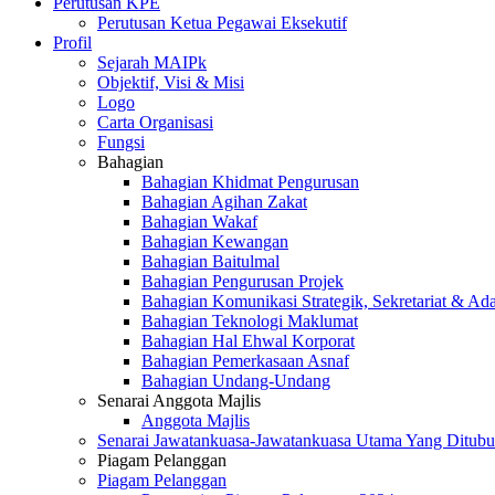
Perutusan KPE
Perutusan Ketua Pegawai Eksekutif
Profil
Sejarah MAIPk
Objektif, Visi & Misi
Logo
Carta Organisasi
Fungsi
Bahagian
Bahagian Khidmat Pengurusan
Bahagian Agihan Zakat
Bahagian Wakaf
Bahagian Kewangan
Bahagian Baitulmal
Bahagian Pengurusan Projek
Bahagian Komunikasi Strategik, Sekretariat & Ad
Bahagian Teknologi Maklumat
Bahagian Hal Ehwal Korporat
Bahagian Pemerkasaan Asnaf
Bahagian Undang-Undang
Senarai Anggota Majlis
Anggota Majlis
Senarai Jawatankuasa-Jawatankuasa Utama Yang Ditubu
Piagam Pelanggan
Piagam Pelanggan