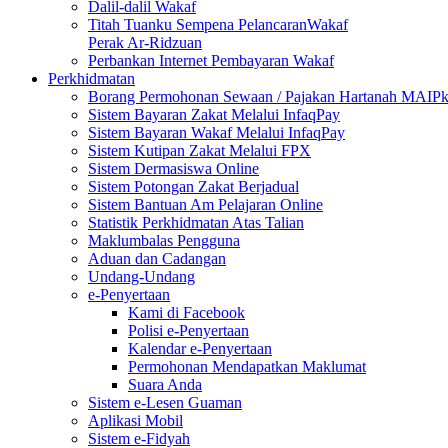
Dalil-dalil Wakaf
Titah Tuanku Sempena PelancaranWakaf
Perak Ar-Ridzuan
Perbankan Internet Pembayaran Wakaf
Perkhidmatan
Borang Permohonan Sewaan / Pajakan Hartanah MAIP
Sistem Bayaran Zakat Melalui InfaqPay
Sistem Bayaran Wakaf Melalui InfaqPay
Sistem Kutipan Zakat Melalui FPX
Sistem Dermasiswa Online
Sistem Potongan Zakat Berjadual
Sistem Bantuan Am Pelajaran Online
Statistik Perkhidmatan Atas Talian
Maklumbalas Pengguna
Aduan dan Cadangan
Undang-Undang
e-Penyertaan
Kami di Facebook
Polisi e-Penyertaan
Kalendar e-Penyertaan
Permohonan Mendapatkan Maklumat
Suara Anda
Sistem e-Lesen Guaman
Aplikasi Mobil
Sistem e-Fidyah