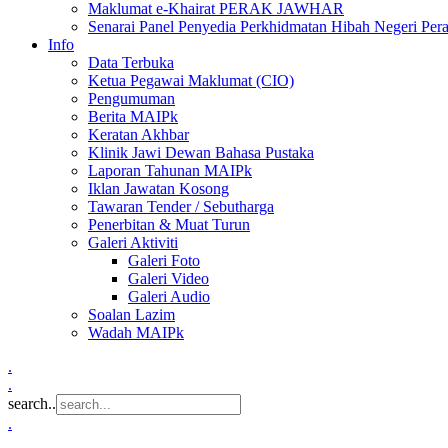
Maklumat e-Khairat PERAK JAWHAR
Senarai Panel Penyedia Perkhidmatan Hibah Negeri Per
Info
Data Terbuka
Ketua Pegawai Maklumat (CIO)
Pengumuman
Berita MAIPk
Keratan Akhbar
Klinik Jawi Dewan Bahasa Pustaka
Laporan Tahunan MAIPk
Iklan Jawatan Kosong
Tawaran Tender / Sebutharga
Penerbitan & Muat Turun
Galeri Aktiviti
Galeri Foto
Galeri Video
Galeri Audio
Soalan Lazim
Wadah MAIPk
.
.
search..
.