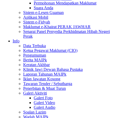
Permohonan Mendapatkan Maklumat
Suara Anda
Sistem e-Lesen Guaman
Aplikasi Mobil
Sistem e-Fidyah
Maklumat e-Khairat PERAK JAWHAR
Senarai Panel Penyedia Perkhidmatan Hibah Negeri
Perak
Info
Data Terbuka
Ketua Pegawai Maklumat (CIO)
Pengumuman
Berita MAIPk
Keratan Akhbar
Klinik Jawi Dewan Bahasa Pustaka
Laporan Tahunan MAIPk
Iklan Jawatan Kosong
Tawaran Tender / Sebutharga
Penerbitan & Muat Turun
Galeri Aktiviti
Galeri Foto
Galeri Video
Galeri Audio
Soalan Lazim
Wadah MAIPk