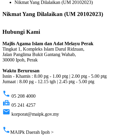
Nikmat Yang Dilalaikan (UM 20102023)
Nikmat Yang Dilalaikan (UM 20102023)
Hubungi Kami
Majlis Agama Islam dan Adat Melayu Perak
Tingkat 1, Kompleks Islam Darul Ridzuan,
Jalan Panglima Bukit Gantang Wahab,
30000 Ipoh, Perak
Waktu Berurusan
Isnin - Khamis : 8.00 pg - 1.00 ptg | 2.00 ptg - 5.00 ptg
Jumaat : 8.00 pg - 12.15 tgh | 2.45 ptg - 5.00 ptg
phone
05 208 4000
fax
05 241 4257
email
korporat@maipk.gov.my
p
phone
MAIPk Daerah Ipoh >