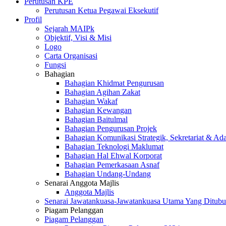
Perutusan KPE
Perutusan Ketua Pegawai Eksekutif
Profil
Sejarah MAIPk
Objektif, Visi & Misi
Logo
Carta Organisasi
Fungsi
Bahagian
Bahagian Khidmat Pengurusan
Bahagian Agihan Zakat
Bahagian Wakaf
Bahagian Kewangan
Bahagian Baitulmal
Bahagian Pengurusan Projek
Bahagian Komunikasi Strategik, Sekretariat & Ad
Bahagian Teknologi Maklumat
Bahagian Hal Ehwal Korporat
Bahagian Pemerkasaan Asnaf
Bahagian Undang-Undang
Senarai Anggota Majlis
Anggota Majlis
Senarai Jawatankuasa-Jawatankuasa Utama Yang Ditubu
Piagam Pelanggan
Piagam Pelanggan