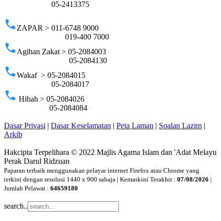
05-2413375
phone
ZAPAR > 011-6748 9000
019-400 7000
phone
Agihan Zakat > 05-2084003
05-2084130
phone
Wakaf > 05-2084015
05-2084017
phone
Hibah > 05-2084026
05-2084084
Dasar Privasi
|
Dasar Keselamatan
|
Peta Laman
|
Soalan Lazim
|
Arkib
Hakcipta Terpelihara © 2022 Majlis Agama Islam dan 'Adat Melayu
Perak Darul Ridzuan
Paparan terbaik menggunakan pelayar internet Firefox atau Chrome yang
terkini dengan resolusi 1440 x 900 sahaja | Kemaskini Terakhir :
07/08/2026
|
Jumlah Pelawat :
64659180
search..