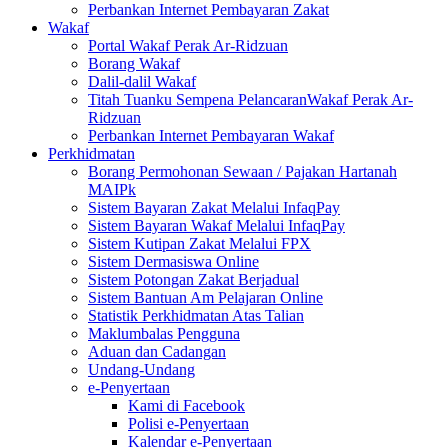
Perbankan Internet Pembayaran Zakat
Wakaf
Portal Wakaf Perak Ar-Ridzuan
Borang Wakaf
Dalil-dalil Wakaf
Titah Tuanku Sempena PelancaranWakaf Perak Ar-
Ridzuan
Perbankan Internet Pembayaran Wakaf
Perkhidmatan
Borang Permohonan Sewaan / Pajakan Hartanah
MAIPk
Sistem Bayaran Zakat Melalui InfaqPay
Sistem Bayaran Wakaf Melalui InfaqPay
Sistem Kutipan Zakat Melalui FPX
Sistem Dermasiswa Online
Sistem Potongan Zakat Berjadual
Sistem Bantuan Am Pelajaran Online
Statistik Perkhidmatan Atas Talian
Maklumbalas Pengguna
Aduan dan Cadangan
Undang-Undang
e-Penyertaan
Kami di Facebook
Polisi e-Penyertaan
Kalendar e-Penyertaan