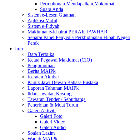
Permohonan Mendapatkan Maklumat
Suara Anda
Sistem e-Lesen Guaman
Aplikasi Mobil
Sistem e-Fidyah
Maklumat e-Khairat PERAK JAWHAR
Senarai Panel Penyedia Perkhidmatan Hibah Negeri
Perak
Info
Data Terbuka
Ketua Pegawai Maklumat (CIO)
Pengumuman
Berita MAIPk
Keratan Akhbar
Klinik Jawi Dewan Bahasa Pustaka
Laporan Tahunan MAIPk
Iklan Jawatan Kosong
Tawaran Tender / Sebutharga
Penerbitan & Muat Turun
Galeri Aktiviti
Galeri Foto
Galeri Video
Galeri Audio
Soalan Lazim
Wadah MAIPk