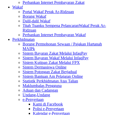
Perbankan Internet Pembayaran Zakat
Wakaf
Portal Wakaf Perak Ar-Ridzuan
Borang Wakaf
Dalil-dalil Wakaf
Titah Tuanku Sempena PelancaranWakaf Perak Ar-
Ridzuan
Perbankan Internet Pembayaran Wakaf
Perkhidmatan
Borang Permohonan Sewaan / Pajakan Hartanah
MAIPk
Sistem Bayaran Zakat Melalui InfaqPay
Sistem Bayaran Wakaf Melalui InfaqPay
Sistem Kutipan Zakat Melalui FPX
Sistem Dermasiswa Online
Sistem Potongan Zakat Berjadual
Sistem Bantuan Am Pelajaran Online
Statistik Perkhidmatan Atas Talian
Maklumbalas Pengguna
Aduan dan Cadangan
Undang-Undang
e-Penyertaan
Kami di Facebook
Polisi e-Penyertaan
Kalendar e-Penyertaan