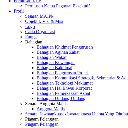
Perutusan KPE
Perutusan Ketua Pegawai Eksekutif
Profil
Sejarah MAIPk
Objektif, Visi & Misi
Logo
Carta Organisasi
Fungsi
Bahagian
Bahagian Khidmat Pengurusan
Bahagian Agihan Zakat
Bahagian Wakaf
Bahagian Kewangan
Bahagian Baitulmal
Bahagian Pengurusan Projek
Bahagian Komunikasi Strategik, Sekretariat & Ad
Bahagian Teknologi Maklumat
Bahagian Hal Ehwal Korporat
Bahagian Pemerkasaan Asnaf
Bahagian Undang-Undang
Senarai Anggota Majlis
Anggota Majlis
Senarai Jawatankuasa-Jawatankuasa Utama Yang Ditubu
Piagam Pelanggan
Piagam Pelanggan