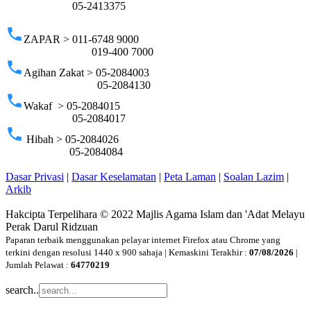
05-2413375
phone
ZAPAR > 011-6748 9000
019-400 7000
phone
Agihan Zakat > 05-2084003
05-2084130
phone
Wakaf > 05-2084015
05-2084017
phone
Hibah > 05-2084026
05-2084084
Dasar Privasi
|
Dasar Keselamatan
|
Peta Laman
|
Soalan Lazim
|
Arkib
Hakcipta Terpelihara © 2022 Majlis Agama Islam dan 'Adat Melayu
Perak Darul Ridzuan
Paparan terbaik menggunakan pelayar internet Firefox atau Chrome yang
terkini dengan resolusi 1440 x 900 sahaja | Kemaskini Terakhir :
07/08/2026
|
Jumlah Pelawat :
64770219
search..