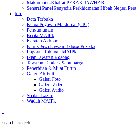
Maklumat e-Khairat PERAK JAWHAR
Senarai Panel Penyedia Perkhidmatan Hibah Negeri Per
Info
Data Terbuka
Ketua Pegawai Maklumat (CIO)
Pengumuman
Berita MAIPk
Keratan Akhbar
Klinik Jawi Dewan Bahasa Pustaka
Laporan Tahunan MAIPk
Iklan Jawatan Kosong
Tawaran Tender / Sebutharga
Penerbitan & Muat Turun
Galeri Aktiviti
Galeri Foto
Galeri Video
Galeri Audio
Soalan Lazim
Wadah MAIPk
.
.
search..
.