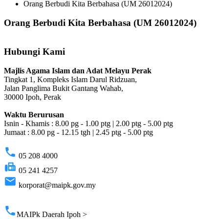
Orang Berbudi Kita Berbahasa (UM 26012024)
Orang Berbudi Kita Berbahasa (UM 26012024)
Hubungi Kami
Majlis Agama Islam dan Adat Melayu Perak
Tingkat 1, Kompleks Islam Darul Ridzuan,
Jalan Panglima Bukit Gantang Wahab,
30000 Ipoh, Perak
Waktu Berurusan
Isnin - Khamis : 8.00 pg - 1.00 ptg | 2.00 ptg - 5.00 ptg
Jumaat : 8.00 pg - 12.15 tgh | 2.45 ptg - 5.00 ptg
phone
05 208 4000
fax
05 241 4257
email
korporat@maipk.gov.my
p
phone
MAIPk Daerah Ipoh >