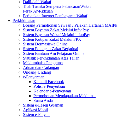
Dalil-dalil Wakaf
Titah Tuanku Sempena PelancaranWakaf
Perak Ar-Ridzuan
Perbankan Internet Pembayaran Wakaf
Perkhidmatan
Borang Permohonan Sewaan / Pajakan Hartanah MAIP
Sistem Bayaran Zakat Melalui InfaqPay
Sistem Bayaran Wakaf Melalui InfaqPay
Sistem Kutipan Zakat Melalui FPX
Sistem Dermasiswa Online
Sistem Potongan Zakat Berjadual
Sistem Bantuan Am Pelajaran Online
Statistik Perkhidmatan Atas Talian
Maklumbalas Pengguna
Aduan dan Cadangan
Undang-Undang
e-Penyertaan
Kami di Facebook
Polisi e-Penyertaan
Kalendar e-Penyertaan
Permohonan Mendapatkan Maklumat
Suara Anda
Sistem e-Lesen Guaman
Aplikasi Mobil
Sistem e-Fidyah