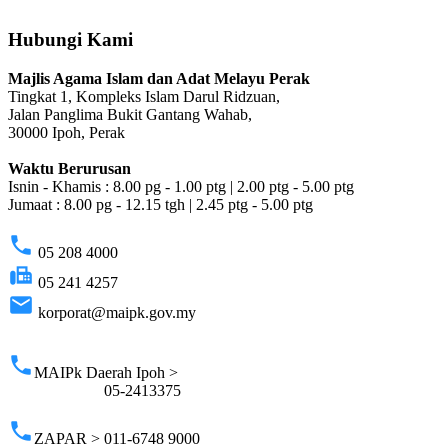
Hubungi Kami
Majlis Agama Islam dan Adat Melayu Perak
Tingkat 1, Kompleks Islam Darul Ridzuan,
Jalan Panglima Bukit Gantang Wahab,
30000 Ipoh, Perak
Waktu Berurusan
Isnin - Khamis : 8.00 pg - 1.00 ptg | 2.00 ptg - 5.00 ptg
Jumaat : 8.00 pg - 12.15 tgh | 2.45 ptg - 5.00 ptg
phone
05 208 4000
fax
05 241 4257
email
korporat@maipk.gov.my
p
phone
MAIPk Daerah Ipoh >
05-2413375
phone
ZAPAR > 011-6748 9000