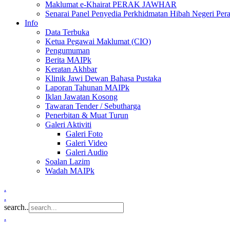
Maklumat e-Khairat PERAK JAWHAR
Senarai Panel Penyedia Perkhidmatan Hibah Negeri Per
Info
Data Terbuka
Ketua Pegawai Maklumat (CIO)
Pengumuman
Berita MAIPk
Keratan Akhbar
Klinik Jawi Dewan Bahasa Pustaka
Laporan Tahunan MAIPk
Iklan Jawatan Kosong
Tawaran Tender / Sebutharga
Penerbitan & Muat Turun
Galeri Aktiviti
Galeri Foto
Galeri Video
Galeri Audio
Soalan Lazim
Wadah MAIPk
.
.
search..
.