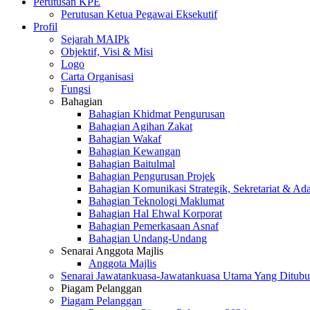
Perutusan KPE
Perutusan Ketua Pegawai Eksekutif
Profil
Sejarah MAIPk
Objektif, Visi & Misi
Logo
Carta Organisasi
Fungsi
Bahagian
Bahagian Khidmat Pengurusan
Bahagian Agihan Zakat
Bahagian Wakaf
Bahagian Kewangan
Bahagian Baitulmal
Bahagian Pengurusan Projek
Bahagian Komunikasi Strategik, Sekretariat & Ad
Bahagian Teknologi Maklumat
Bahagian Hal Ehwal Korporat
Bahagian Pemerkasaan Asnaf
Bahagian Undang-Undang
Senarai Anggota Majlis
Anggota Majlis
Senarai Jawatankuasa-Jawatankuasa Utama Yang Ditubu
Piagam Pelanggan
Piagam Pelanggan