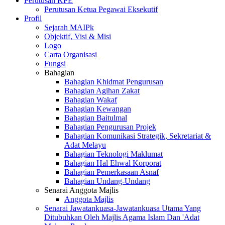
Perutusan KPE
Perutusan Ketua Pegawai Eksekutif
Profil
Sejarah MAIPk
Objektif, Visi & Misi
Logo
Carta Organisasi
Fungsi
Bahagian
Bahagian Khidmat Pengurusan
Bahagian Agihan Zakat
Bahagian Wakaf
Bahagian Kewangan
Bahagian Baitulmal
Bahagian Pengurusan Projek
Bahagian Komunikasi Strategik, Sekretariat &
Adat Melayu
Bahagian Teknologi Maklumat
Bahagian Hal Ehwal Korporat
Bahagian Pemerkasaan Asnaf
Bahagian Undang-Undang
Senarai Anggota Majlis
Anggota Majlis
Senarai Jawatankuasa-Jawatankuasa Utama Yang
Ditubuhkan Oleh Majlis Agama Islam Dan 'Adat