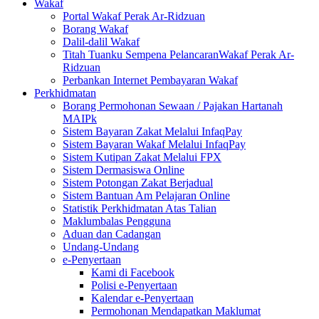
Wakaf
Portal Wakaf Perak Ar-Ridzuan
Borang Wakaf
Dalil-dalil Wakaf
Titah Tuanku Sempena PelancaranWakaf Perak Ar-
Ridzuan
Perbankan Internet Pembayaran Wakaf
Perkhidmatan
Borang Permohonan Sewaan / Pajakan Hartanah
MAIPk
Sistem Bayaran Zakat Melalui InfaqPay
Sistem Bayaran Wakaf Melalui InfaqPay
Sistem Kutipan Zakat Melalui FPX
Sistem Dermasiswa Online
Sistem Potongan Zakat Berjadual
Sistem Bantuan Am Pelajaran Online
Statistik Perkhidmatan Atas Talian
Maklumbalas Pengguna
Aduan dan Cadangan
Undang-Undang
e-Penyertaan
Kami di Facebook
Polisi e-Penyertaan
Kalendar e-Penyertaan
Permohonan Mendapatkan Maklumat