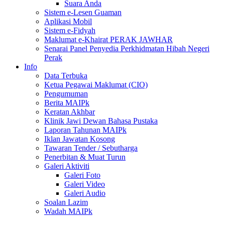
Suara Anda
Sistem e-Lesen Guaman
Aplikasi Mobil
Sistem e-Fidyah
Maklumat e-Khairat PERAK JAWHAR
Senarai Panel Penyedia Perkhidmatan Hibah Negeri
Perak
Info
Data Terbuka
Ketua Pegawai Maklumat (CIO)
Pengumuman
Berita MAIPk
Keratan Akhbar
Klinik Jawi Dewan Bahasa Pustaka
Laporan Tahunan MAIPk
Iklan Jawatan Kosong
Tawaran Tender / Sebutharga
Penerbitan & Muat Turun
Galeri Aktiviti
Galeri Foto
Galeri Video
Galeri Audio
Soalan Lazim
Wadah MAIPk