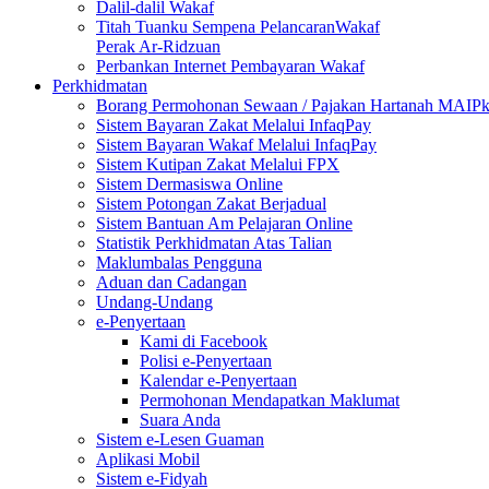
Dalil-dalil Wakaf
Titah Tuanku Sempena PelancaranWakaf
Perak Ar-Ridzuan
Perbankan Internet Pembayaran Wakaf
Perkhidmatan
Borang Permohonan Sewaan / Pajakan Hartanah MAIP
Sistem Bayaran Zakat Melalui InfaqPay
Sistem Bayaran Wakaf Melalui InfaqPay
Sistem Kutipan Zakat Melalui FPX
Sistem Dermasiswa Online
Sistem Potongan Zakat Berjadual
Sistem Bantuan Am Pelajaran Online
Statistik Perkhidmatan Atas Talian
Maklumbalas Pengguna
Aduan dan Cadangan
Undang-Undang
e-Penyertaan
Kami di Facebook
Polisi e-Penyertaan
Kalendar e-Penyertaan
Permohonan Mendapatkan Maklumat
Suara Anda
Sistem e-Lesen Guaman
Aplikasi Mobil
Sistem e-Fidyah