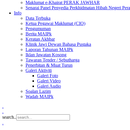
Maklumat e-Khairat PERAK JAWHAR
Senarai Panel Penyedia Perkhidmatan Hibah Negeri Per
Info
Data Terbuka
Ketua Pegawai Maklumat (CIO)
Pengumuman
Berita MAIPk
Keratan Akhbar
Klinik Jawi Dewan Bahasa Pustaka
Laporan Tahunan MAIPk
Iklan Jawatan Kosong
Tawaran Tender / Sebutharga
Penerbitan & Muat Turun
Galeri Aktiviti
Galeri Foto
Galeri Video
Galeri Audio
Soalan Lazim
Wadah MAIPk
.
.
search..
.