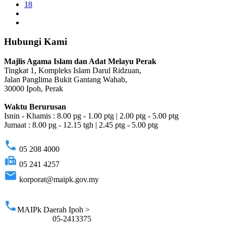
18
Hubungi Kami
Majlis Agama Islam dan Adat Melayu Perak
Tingkat 1, Kompleks Islam Darul Ridzuan,
Jalan Panglima Bukit Gantang Wahab,
30000 Ipoh, Perak
Waktu Berurusan
Isnin - Khamis : 8.00 pg - 1.00 ptg | 2.00 ptg - 5.00 ptg
Jumaat : 8.00 pg - 12.15 tgh | 2.45 ptg - 5.00 ptg
phone
05 208 4000
fax
05 241 4257
email
korporat@maipk.gov.my
p
phone
MAIPk Daerah Ipoh >
05-2413375