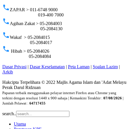
phone
ZAPAR > 011-6748 9000
019-400 7000
phone
Agihan Zakat > 05-2084003
05-2084130
phone
Wakaf > 05-2084015
05-2084017
phone
Hibah > 05-2084026
05-2084084
Dasar Privasi
|
Dasar Keselamatan
|
Peta Laman
|
Soalan Lazim
|
Arkib
Hakcipta Terpelihara © 2022 Majlis Agama Islam dan 'Adat Melayu
Perak Darul Ridzuan
Paparan terbaik menggunakan pelayar internet Firefox atau Chrome yang
terkini dengan resolusi 1440 x 900 sahaja | Kemaskini Terakhir :
07/08/2026
|
Jumlah Pelawat :
64717455
search..
Utama