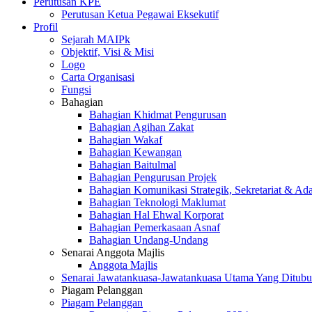
Perutusan KPE
Perutusan Ketua Pegawai Eksekutif
Profil
Sejarah MAIPk
Objektif, Visi & Misi
Logo
Carta Organisasi
Fungsi
Bahagian
Bahagian Khidmat Pengurusan
Bahagian Agihan Zakat
Bahagian Wakaf
Bahagian Kewangan
Bahagian Baitulmal
Bahagian Pengurusan Projek
Bahagian Komunikasi Strategik, Sekretariat & Ad
Bahagian Teknologi Maklumat
Bahagian Hal Ehwal Korporat
Bahagian Pemerkasaan Asnaf
Bahagian Undang-Undang
Senarai Anggota Majlis
Anggota Majlis
Senarai Jawatankuasa-Jawatankuasa Utama Yang Ditubu
Piagam Pelanggan
Piagam Pelanggan