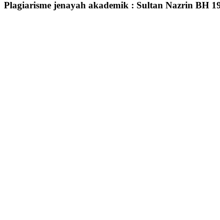
Plagiarisme jenayah akademik : Sultan Nazrin BH 19