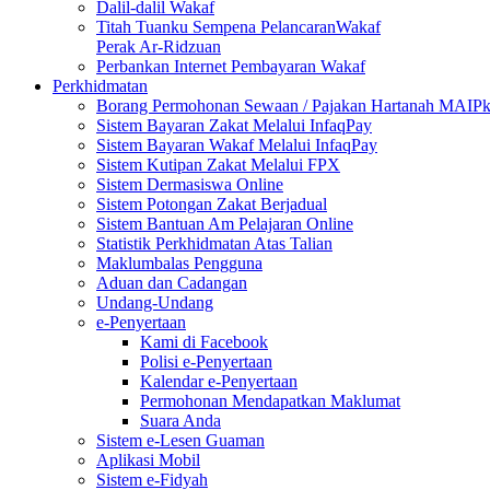
Dalil-dalil Wakaf
Titah Tuanku Sempena PelancaranWakaf
Perak Ar-Ridzuan
Perbankan Internet Pembayaran Wakaf
Perkhidmatan
Borang Permohonan Sewaan / Pajakan Hartanah MAIP
Sistem Bayaran Zakat Melalui InfaqPay
Sistem Bayaran Wakaf Melalui InfaqPay
Sistem Kutipan Zakat Melalui FPX
Sistem Dermasiswa Online
Sistem Potongan Zakat Berjadual
Sistem Bantuan Am Pelajaran Online
Statistik Perkhidmatan Atas Talian
Maklumbalas Pengguna
Aduan dan Cadangan
Undang-Undang
e-Penyertaan
Kami di Facebook
Polisi e-Penyertaan
Kalendar e-Penyertaan
Permohonan Mendapatkan Maklumat
Suara Anda
Sistem e-Lesen Guaman
Aplikasi Mobil
Sistem e-Fidyah