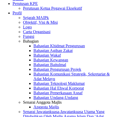
Perutusan KPE
Perutusan Ketua Pegawai Eksekutif
Profil
Sejarah MAIPk
Objektif, Visi & Misi
Logo
Carta Organisasi
Fungsi
Bahagian
Bahagian Khidmat Pengurusan
Bahagian Agihan Zakat
Bahagian Wakaf
Bahagian Kewangan
Bahagian Baitulmal
Bahagian Pengurusan Projek
Bahagian Komunikasi Strategik, Sekretariat &
Adat Melayu
Bahagian Teknologi Maklumat
Bahagian Hal Ehwal Korporat
Bahagian Pemerkasaan Asnaf
Bahagian Undang-Undang
Senarai Anggota Majlis
Anggota Majlis
Senarai Jawatankuasa-Jawatankuasa Utama Yang
Ditubuhkan Oleh Majlis Agama Islam Dan 'Adat