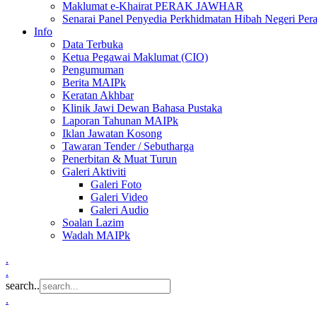
Maklumat e-Khairat PERAK JAWHAR
Senarai Panel Penyedia Perkhidmatan Hibah Negeri Per
Info
Data Terbuka
Ketua Pegawai Maklumat (CIO)
Pengumuman
Berita MAIPk
Keratan Akhbar
Klinik Jawi Dewan Bahasa Pustaka
Laporan Tahunan MAIPk
Iklan Jawatan Kosong
Tawaran Tender / Sebutharga
Penerbitan & Muat Turun
Galeri Aktiviti
Galeri Foto
Galeri Video
Galeri Audio
Soalan Lazim
Wadah MAIPk
.
.
search..
.