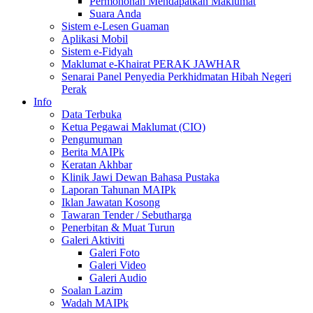
Permohonan Mendapatkan Maklumat
Suara Anda
Sistem e-Lesen Guaman
Aplikasi Mobil
Sistem e-Fidyah
Maklumat e-Khairat PERAK JAWHAR
Senarai Panel Penyedia Perkhidmatan Hibah Negeri
Perak
Info
Data Terbuka
Ketua Pegawai Maklumat (CIO)
Pengumuman
Berita MAIPk
Keratan Akhbar
Klinik Jawi Dewan Bahasa Pustaka
Laporan Tahunan MAIPk
Iklan Jawatan Kosong
Tawaran Tender / Sebutharga
Penerbitan & Muat Turun
Galeri Aktiviti
Galeri Foto
Galeri Video
Galeri Audio
Soalan Lazim
Wadah MAIPk