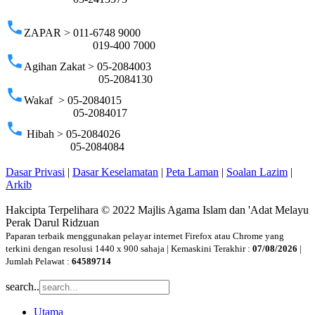
phone
ZAPAR > 011-6748 9000
019-400 7000
phone
Agihan Zakat > 05-2084003
05-2084130
phone
Wakaf > 05-2084015
05-2084017
phone
Hibah > 05-2084026
05-2084084
Dasar Privasi
|
Dasar Keselamatan
|
Peta Laman
|
Soalan Lazim
|
Arkib
Hakcipta Terpelihara © 2022 Majlis Agama Islam dan 'Adat Melayu
Perak Darul Ridzuan
Paparan terbaik menggunakan pelayar internet Firefox atau Chrome yang
terkini dengan resolusi 1440 x 900 sahaja | Kemaskini Terakhir :
07/08/2026
|
Jumlah Pelawat :
64589714
search..
Utama