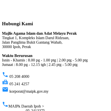
Hubungi Kami
Majlis Agama Islam dan Adat Melayu Perak
Tingkat 1, Kompleks Islam Darul Ridzuan,
Jalan Panglima Bukit Gantang Wahab,
30000 Ipoh, Perak
Waktu Berurusan
Isnin - Khamis : 8.00 pg - 1.00 ptg | 2.00 ptg - 5.00 ptg
Jumaat : 8.00 pg - 12.15 tgh | 2.45 ptg - 5.00 ptg
phone
05 208 4000
fax
05 241 4257
email
korporat@maipk.gov.my
p
phone
MAIPk Daerah Ipoh >
05-2413375