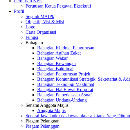
Perutusan KPE
Perutusan Ketua Pegawai Eksekutif
Profil
Sejarah MAIPk
Objektif, Visi & Misi
Logo
Carta Organisasi
Fungsi
Bahagian
Bahagian Khidmat Pengurusan
Bahagian Agihan Zakat
Bahagian Wakaf
Bahagian Kewangan
Bahagian Baitulmal
Bahagian Pengurusan Projek
Bahagian Komunikasi Strategik, Sekretariat & Ad
Bahagian Teknologi Maklumat
Bahagian Hal Ehwal Korporat
Bahagian Pemerkasaan Asnaf
Bahagian Undang-Undang
Senarai Anggota Majlis
Anggota Majlis
Senarai Jawatankuasa-Jawatankuasa Utama Yang Ditubu
Piagam Pelanggan
Piagam Pelanggan