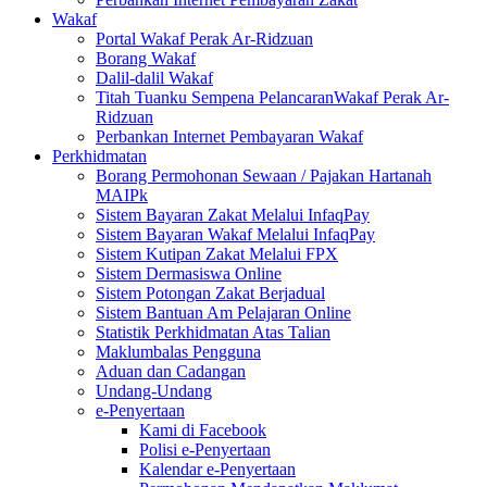
Wakaf
Portal Wakaf Perak Ar-Ridzuan
Borang Wakaf
Dalil-dalil Wakaf
Titah Tuanku Sempena PelancaranWakaf Perak Ar-
Ridzuan
Perbankan Internet Pembayaran Wakaf
Perkhidmatan
Borang Permohonan Sewaan / Pajakan Hartanah
MAIPk
Sistem Bayaran Zakat Melalui InfaqPay
Sistem Bayaran Wakaf Melalui InfaqPay
Sistem Kutipan Zakat Melalui FPX
Sistem Dermasiswa Online
Sistem Potongan Zakat Berjadual
Sistem Bantuan Am Pelajaran Online
Statistik Perkhidmatan Atas Talian
Maklumbalas Pengguna
Aduan dan Cadangan
Undang-Undang
e-Penyertaan
Kami di Facebook
Polisi e-Penyertaan
Kalendar e-Penyertaan