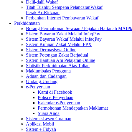
Dalil-dalil Wakaf
Titah Tuanku Sempena PelancaranWakaf
Perak Ar-Ridzuan
Perbankan Internet Pembayaran Wakaf
Perkhidmatan
Borang Permohonan Sewaan / Pajakan Hartanah MAIP
Sistem Bayaran Zakat Melalui InfaqPay
Sistem Bayaran Wakaf Melalui InfaqPay
Sistem Kutipan Zakat Melalui FPX
Sistem Dermasiswa Online
Sistem Potongan Zakat Berjadual
Sistem Bantuan Am Pelajaran Online
Statistik Perkhidmatan Atas Talian
Maklumbalas Pengguna
Aduan dan Cadangan
Undang-Undang
e-Penyertaan
Kami di Facebook
Polisi e-Penyertaan
Kalendar e-Penyertaan
Permohonan Mendapatkan Maklumat
Suara Anda
Sistem e-Lesen Guaman
Aplikasi Mobil
Sistem e-Fidyah