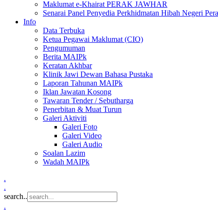
Maklumat e-Khairat PERAK JAWHAR
Senarai Panel Penyedia Perkhidmatan Hibah Negeri Per
Info
Data Terbuka
Ketua Pegawai Maklumat (CIO)
Pengumuman
Berita MAIPk
Keratan Akhbar
Klinik Jawi Dewan Bahasa Pustaka
Laporan Tahunan MAIPk
Iklan Jawatan Kosong
Tawaran Tender / Sebutharga
Penerbitan & Muat Turun
Galeri Aktiviti
Galeri Foto
Galeri Video
Galeri Audio
Soalan Lazim
Wadah MAIPk
.
.
search..
.