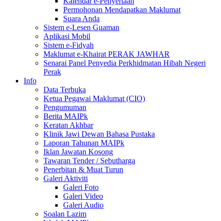
Kalendar e-Penyertaan
Permohonan Mendapatkan Maklumat
Suara Anda
Sistem e-Lesen Guaman
Aplikasi Mobil
Sistem e-Fidyah
Maklumat e-Khairat PERAK JAWHAR
Senarai Panel Penyedia Perkhidmatan Hibah Negeri
Perak
Info
Data Terbuka
Ketua Pegawai Maklumat (CIO)
Pengumuman
Berita MAIPk
Keratan Akhbar
Klinik Jawi Dewan Bahasa Pustaka
Laporan Tahunan MAIPk
Iklan Jawatan Kosong
Tawaran Tender / Sebutharga
Penerbitan & Muat Turun
Galeri Aktiviti
Galeri Foto
Galeri Video
Galeri Audio
Soalan Lazim