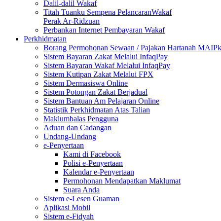
Dalil-dalil Wakaf
Titah Tuanku Sempena PelancaranWakaf
Perak Ar-Ridzuan
Perbankan Internet Pembayaran Wakaf
Perkhidmatan
Borang Permohonan Sewaan / Pajakan Hartanah MAIP
Sistem Bayaran Zakat Melalui InfaqPay
Sistem Bayaran Wakaf Melalui InfaqPay
Sistem Kutipan Zakat Melalui FPX
Sistem Dermasiswa Online
Sistem Potongan Zakat Berjadual
Sistem Bantuan Am Pelajaran Online
Statistik Perkhidmatan Atas Talian
Maklumbalas Pengguna
Aduan dan Cadangan
Undang-Undang
e-Penyertaan
Kami di Facebook
Polisi e-Penyertaan
Kalendar e-Penyertaan
Permohonan Mendapatkan Maklumat
Suara Anda
Sistem e-Lesen Guaman
Aplikasi Mobil
Sistem e-Fidyah