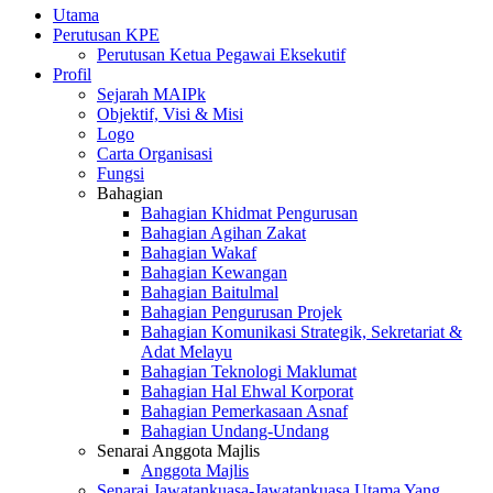
Utama
Perutusan KPE
Perutusan Ketua Pegawai Eksekutif
Profil
Sejarah MAIPk
Objektif, Visi & Misi
Logo
Carta Organisasi
Fungsi
Bahagian
Bahagian Khidmat Pengurusan
Bahagian Agihan Zakat
Bahagian Wakaf
Bahagian Kewangan
Bahagian Baitulmal
Bahagian Pengurusan Projek
Bahagian Komunikasi Strategik, Sekretariat &
Adat Melayu
Bahagian Teknologi Maklumat
Bahagian Hal Ehwal Korporat
Bahagian Pemerkasaan Asnaf
Bahagian Undang-Undang
Senarai Anggota Majlis
Anggota Majlis
Senarai Jawatankuasa-Jawatankuasa Utama Yang