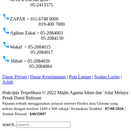
05-2413375
phone
ZAPAR > 011-6748 9000
019-400 7000
phone
Agihan Zakat > 05-2084003
05-2084130
phone
Wakaf > 05-2084015
05-2084017
phone
Hibah > 05-2084026
05-2084084
Dasar Privasi
|
Dasar Keselamatan
|
Peta Laman
|
Soalan Lazim
|
Arkib
Hakcipta Terpelihara © 2022 Majlis Agama Islam dan 'Adat Melayu
Perak Darul Ridzuan
Paparan terbaik menggunakan pelayar internet Firefox atau Chrome yang
terkini dengan resolusi 1440 x 900 sahaja | Kemaskini Terakhir :
07/08/2026
|
Jumlah Pelawat :
64635097
search..