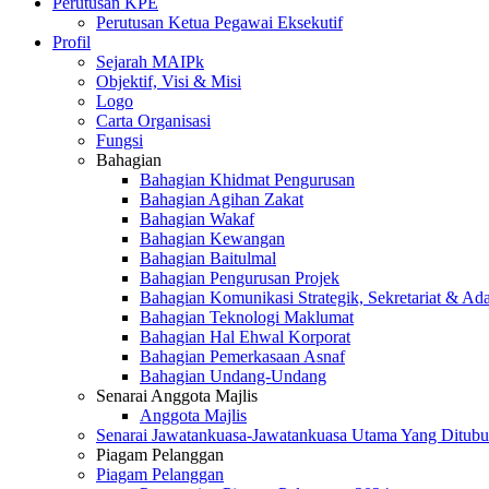
Perutusan KPE
Perutusan Ketua Pegawai Eksekutif
Profil
Sejarah MAIPk
Objektif, Visi & Misi
Logo
Carta Organisasi
Fungsi
Bahagian
Bahagian Khidmat Pengurusan
Bahagian Agihan Zakat
Bahagian Wakaf
Bahagian Kewangan
Bahagian Baitulmal
Bahagian Pengurusan Projek
Bahagian Komunikasi Strategik, Sekretariat & Ad
Bahagian Teknologi Maklumat
Bahagian Hal Ehwal Korporat
Bahagian Pemerkasaan Asnaf
Bahagian Undang-Undang
Senarai Anggota Majlis
Anggota Majlis
Senarai Jawatankuasa-Jawatankuasa Utama Yang Ditubu
Piagam Pelanggan
Piagam Pelanggan