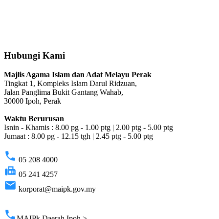
Hubungi Kami
Majlis Agama Islam dan Adat Melayu Perak
Tingkat 1, Kompleks Islam Darul Ridzuan,
Jalan Panglima Bukit Gantang Wahab,
30000 Ipoh, Perak
Waktu Berurusan
Isnin - Khamis : 8.00 pg - 1.00 ptg | 2.00 ptg - 5.00 ptg
Jumaat : 8.00 pg - 12.15 tgh | 2.45 ptg - 5.00 ptg
phone
05 208 4000
fax
05 241 4257
email
korporat@maipk.gov.my
p
phone
MAIPk Daerah Ipoh >