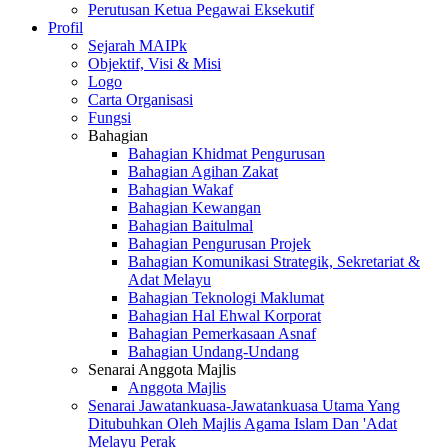
Perutusan Ketua Pegawai Eksekutif
Profil
Sejarah MAIPk
Objektif, Visi & Misi
Logo
Carta Organisasi
Fungsi
Bahagian
Bahagian Khidmat Pengurusan
Bahagian Agihan Zakat
Bahagian Wakaf
Bahagian Kewangan
Bahagian Baitulmal
Bahagian Pengurusan Projek
Bahagian Komunikasi Strategik, Sekretariat &
Adat Melayu
Bahagian Teknologi Maklumat
Bahagian Hal Ehwal Korporat
Bahagian Pemerkasaan Asnaf
Bahagian Undang-Undang
Senarai Anggota Majlis
Anggota Majlis
Senarai Jawatankuasa-Jawatankuasa Utama Yang
Ditubuhkan Oleh Majlis Agama Islam Dan 'Adat
Melayu Perak