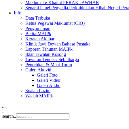
Maklumat e-Khairat PERAK JAWHAR
Senarai Panel Penyedia Perkhidmatan Hibah Negeri Per
Info
Data Terbuka
Ketua Pegawai Maklumat (CIO)
Pengumuman
Berita MAIPk
Keratan Akhbar
Klinik Jawi Dewan Bahasa Pustaka
Laporan Tahunan MAIPk
Iklan Jawatan Kosong
Tawaran Tender / Sebutharga
Penerbitan & Muat Turun
Galeri Aktiviti
Galeri Foto
Galeri Video
Galeri Audio
Soalan Lazim
Wadah MAIPk
.
.
search..
.