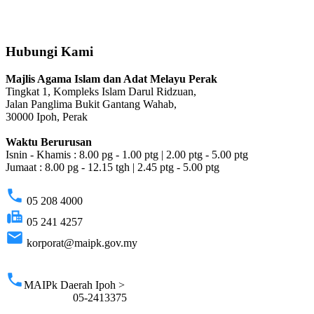
Hubungi Kami
Majlis Agama Islam dan Adat Melayu Perak
Tingkat 1, Kompleks Islam Darul Ridzuan,
Jalan Panglima Bukit Gantang Wahab,
30000 Ipoh, Perak
Waktu Berurusan
Isnin - Khamis : 8.00 pg - 1.00 ptg | 2.00 ptg - 5.00 ptg
Jumaat : 8.00 pg - 12.15 tgh | 2.45 ptg - 5.00 ptg
phone
05 208 4000
fax
05 241 4257
email
korporat@maipk.gov.my
p
phone
MAIPk Daerah Ipoh >
05-2413375