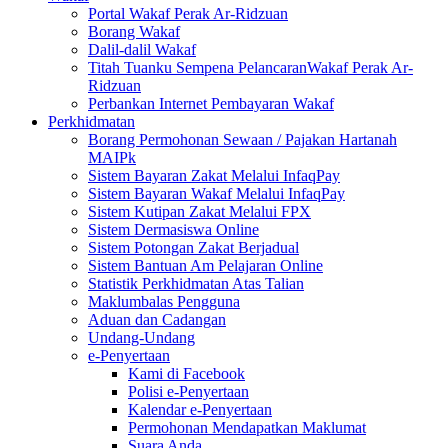
Portal Wakaf Perak Ar-Ridzuan
Borang Wakaf
Dalil-dalil Wakaf
Titah Tuanku Sempena PelancaranWakaf Perak Ar-
Ridzuan
Perbankan Internet Pembayaran Wakaf
Perkhidmatan
Borang Permohonan Sewaan / Pajakan Hartanah
MAIPk
Sistem Bayaran Zakat Melalui InfaqPay
Sistem Bayaran Wakaf Melalui InfaqPay
Sistem Kutipan Zakat Melalui FPX
Sistem Dermasiswa Online
Sistem Potongan Zakat Berjadual
Sistem Bantuan Am Pelajaran Online
Statistik Perkhidmatan Atas Talian
Maklumbalas Pengguna
Aduan dan Cadangan
Undang-Undang
e-Penyertaan
Kami di Facebook
Polisi e-Penyertaan
Kalendar e-Penyertaan
Permohonan Mendapatkan Maklumat
Suara Anda