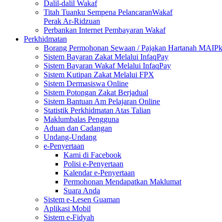
Dalil-dalil Wakaf
Titah Tuanku Sempena PelancaranWakaf
Perak Ar-Ridzuan
Perbankan Internet Pembayaran Wakaf
Perkhidmatan
Borang Permohonan Sewaan / Pajakan Hartanah MAIP
Sistem Bayaran Zakat Melalui InfaqPay
Sistem Bayaran Wakaf Melalui InfaqPay
Sistem Kutipan Zakat Melalui FPX
Sistem Dermasiswa Online
Sistem Potongan Zakat Berjadual
Sistem Bantuan Am Pelajaran Online
Statistik Perkhidmatan Atas Talian
Maklumbalas Pengguna
Aduan dan Cadangan
Undang-Undang
e-Penyertaan
Kami di Facebook
Polisi e-Penyertaan
Kalendar e-Penyertaan
Permohonan Mendapatkan Maklumat
Suara Anda
Sistem e-Lesen Guaman
Aplikasi Mobil
Sistem e-Fidyah