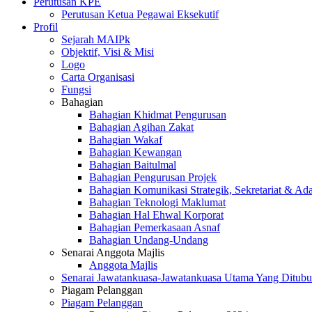
Perutusan KPE
Perutusan Ketua Pegawai Eksekutif
Profil
Sejarah MAIPk
Objektif, Visi & Misi
Logo
Carta Organisasi
Fungsi
Bahagian
Bahagian Khidmat Pengurusan
Bahagian Agihan Zakat
Bahagian Wakaf
Bahagian Kewangan
Bahagian Baitulmal
Bahagian Pengurusan Projek
Bahagian Komunikasi Strategik, Sekretariat & Ad
Bahagian Teknologi Maklumat
Bahagian Hal Ehwal Korporat
Bahagian Pemerkasaan Asnaf
Bahagian Undang-Undang
Senarai Anggota Majlis
Anggota Majlis
Senarai Jawatankuasa-Jawatankuasa Utama Yang Ditubu
Piagam Pelanggan
Piagam Pelanggan