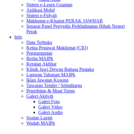
Sistem e-Lesen Guaman
Aplikasi Mobil
Sistem e-Fidyah
Maklumat e-Khairat PERAK JAWHAR
Senarai Panel Penyedia Perkhidmatan Hibah Negeri
Perak
Info
Data Terbuka
Ketua Pegawai Maklumat (CIO)
Pengumuman
Berita MAIPk
Keratan Akhbar
Klinik Jawi Dewan Bahasa Pustaka
Laporan Tahunan MAIPk
Iklan Jawatan Kosong
Tawaran Tender / Sebutharga
Penerbitan & Muat Turun
Galeri Aktiviti
Galeri Foto
Galeri Video
Galeri Audio
Soalan Lazim
Wadah MAIPk
.