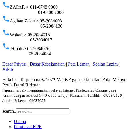
phone
ZAPAR > 011-6748 9000
019-400 7000
phone
Agihan Zakat > 05-2084003
05-2084130
phone
Wakaf > 05-2084015
05-2084017
phone
Hibah > 05-2084026
05-2084084
Dasar Privasi
|
Dasar Keselamatan
|
Peta Laman
|
Soalan Lazim
|
Arkib
Hakcipta Terpelihara © 2022 Majlis Agama Islam dan 'Adat Melayu
Perak Darul Ridzuan
Paparan terbaik menggunakan pelayar internet Firefox atau Chrome yang
terkini dengan resolusi 1440 x 900 sahaja | Kemaskini Terakhir :
07/08/2026
|
Jumlah Pelawat :
64637657
search..
Utama
Perutusan KPE