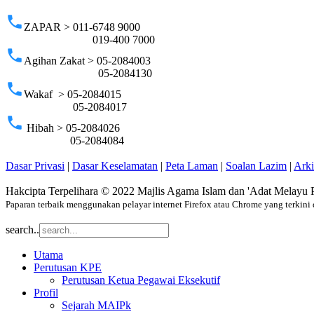
phone
ZAPAR > 011-6748 9000
019-400 7000
phone
Agihan Zakat > 05-2084003
05-2084130
phone
Wakaf > 05-2084015
05-2084017
phone
Hibah > 05-2084026
05-2084084
Dasar Privasi
|
Dasar Keselamatan
|
Peta Laman
|
Soalan Lazim
|
Ark
Hakcipta Terpelihara © 2022 Majlis Agama Islam dan 'Adat Melayu 
Paparan terbaik menggunakan pelayar internet Firefox atau Chrome yang terkini 
search..
Utama
Perutusan KPE
Perutusan Ketua Pegawai Eksekutif
Profil
Sejarah MAIPk