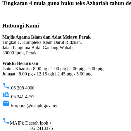
Tingkatan 4 mula guna buku teks Azhariah tahun d
Hubungi Kami
Majlis Agama Islam dan Adat Melayu Perak
Tingkat 1, Kompleks Islam Darul Ridzuan,
Jalan Panglima Bukit Gantang Wahab,
30000 Ipoh, Perak
Waktu Berurusan
Isnin - Khamis : 8.00 pg - 1.00 ptg | 2.00 ptg - 5.00 ptg
Jumaat : 8.00 pg - 12.15 tgh | 2.45 ptg - 5.00 ptg
phone
05 208 4000
fax
05 241 4257
email
korporat@maipk.gov.my
p
phone
MAIPk Daerah Ipoh >
05-2413375