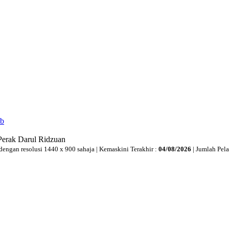
ib
Perak Darul Ridzuan
dengan resolusi 1440 x 900 sahaja | Kemaskini Terakhir :
04/08/2026
| Jumlah Pel