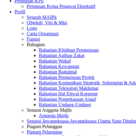
Perutusan KPE
Perutusan Ketua Pegawai Eksekutif
Profil
Sejarah MAIPk
Objektif, Visi & Misi
Logo
Carta Organisasi
Fungsi
Bahagian
Bahagian Khidmat Pengurusan
Bahagian Agihan Zakat
Bahagian Wakaf
Bahagian Kewangan
Bahagian Baitulmal
Bahagian Pengurusan Projek
Bahagian Komunikasi Strategik, Sekretariat & Ad
Bahagian Teknologi Maklumat
Bahagian Hal Ehwal Korporat
Bahagian Pemerkasaan Asnaf
Bahagian Undang-Undang
Senarai Anggota Majlis
Anggota Majlis
Senarai Jawatankuasa-Jawatankuasa Utama Yang Ditubu
Piagam Pelanggan
Piagam Pelanggan