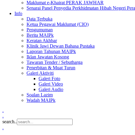
Maklumat e-Khairat PERAK JAWHAR
Senarai Panel Penyedia Perkhidmatan Hibah Negeri Per
Info
Data Terbuka
Ketua Pegawai Maklumat (CIO)
Pengumuman
Berita MAIPk
Keratan Akhbar
Klinik Jawi Dewan Bahasa Pustaka
Laporan Tahunan MAIPk
Iklan Jawatan Kosong
Tawaran Tender / Sebutharga
Penerbitan & Muat Turun
Galeri Aktiviti
Galeri Foto
Galeri Video
Galeri Audio
Soalan Lazim
Wadah MAIPk
.
.
search..
.