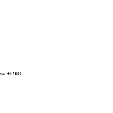
awat :
64478806