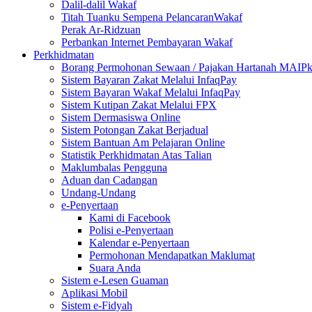
Dalil-dalil Wakaf
Titah Tuanku Sempena PelancaranWakaf
Perak Ar-Ridzuan
Perbankan Internet Pembayaran Wakaf
Perkhidmatan
Borang Permohonan Sewaan / Pajakan Hartanah MAIP
Sistem Bayaran Zakat Melalui InfaqPay
Sistem Bayaran Wakaf Melalui InfaqPay
Sistem Kutipan Zakat Melalui FPX
Sistem Dermasiswa Online
Sistem Potongan Zakat Berjadual
Sistem Bantuan Am Pelajaran Online
Statistik Perkhidmatan Atas Talian
Maklumbalas Pengguna
Aduan dan Cadangan
Undang-Undang
e-Penyertaan
Kami di Facebook
Polisi e-Penyertaan
Kalendar e-Penyertaan
Permohonan Mendapatkan Maklumat
Suara Anda
Sistem e-Lesen Guaman
Aplikasi Mobil
Sistem e-Fidyah