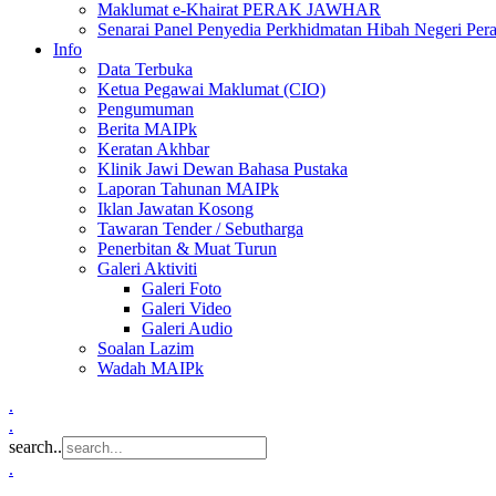
Maklumat e-Khairat PERAK JAWHAR
Senarai Panel Penyedia Perkhidmatan Hibah Negeri Per
Info
Data Terbuka
Ketua Pegawai Maklumat (CIO)
Pengumuman
Berita MAIPk
Keratan Akhbar
Klinik Jawi Dewan Bahasa Pustaka
Laporan Tahunan MAIPk
Iklan Jawatan Kosong
Tawaran Tender / Sebutharga
Penerbitan & Muat Turun
Galeri Aktiviti
Galeri Foto
Galeri Video
Galeri Audio
Soalan Lazim
Wadah MAIPk
.
.
search..
.