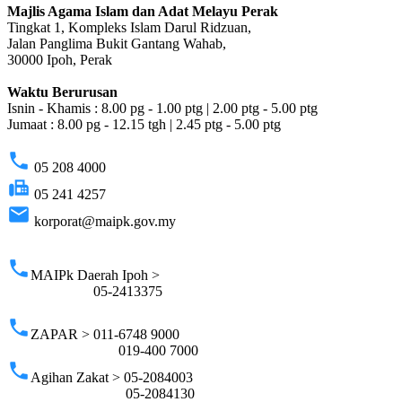
Majlis Agama Islam dan Adat Melayu Perak
Tingkat 1, Kompleks Islam Darul Ridzuan,
Jalan Panglima Bukit Gantang Wahab,
30000 Ipoh, Perak
Waktu Berurusan
Isnin - Khamis : 8.00 pg - 1.00 ptg | 2.00 ptg - 5.00 ptg
Jumaat : 8.00 pg - 12.15 tgh | 2.45 ptg - 5.00 ptg
phone
05 208 4000
fax
05 241 4257
email
korporat@maipk.gov.my
p
phone
MAIPk Daerah Ipoh >
05-2413375
phone
ZAPAR > 011-6748 9000
019-400 7000
phone
Agihan Zakat > 05-2084003
05-2084130