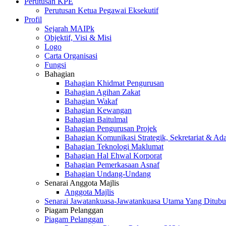
Perutusan KPE
Perutusan Ketua Pegawai Eksekutif
Profil
Sejarah MAIPk
Objektif, Visi & Misi
Logo
Carta Organisasi
Fungsi
Bahagian
Bahagian Khidmat Pengurusan
Bahagian Agihan Zakat
Bahagian Wakaf
Bahagian Kewangan
Bahagian Baitulmal
Bahagian Pengurusan Projek
Bahagian Komunikasi Strategik, Sekretariat & Ad
Bahagian Teknologi Maklumat
Bahagian Hal Ehwal Korporat
Bahagian Pemerkasaan Asnaf
Bahagian Undang-Undang
Senarai Anggota Majlis
Anggota Majlis
Senarai Jawatankuasa-Jawatankuasa Utama Yang Ditubu
Piagam Pelanggan
Piagam Pelanggan