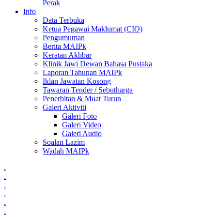
Perak
Info
Data Terbuka
Ketua Pegawai Maklumat (CIO)
Pengumuman
Berita MAIPk
Keratan Akhbar
Klinik Jawi Dewan Bahasa Pustaka
Laporan Tahunan MAIPk
Iklan Jawatan Kosong
Tawaran Tender / Sebutharga
Penerbitan & Muat Turun
Galeri Aktiviti
Galeri Foto
Galeri Video
Galeri Audio
Soalan Lazim
Wadah MAIPk
.
.
.
.
.
.