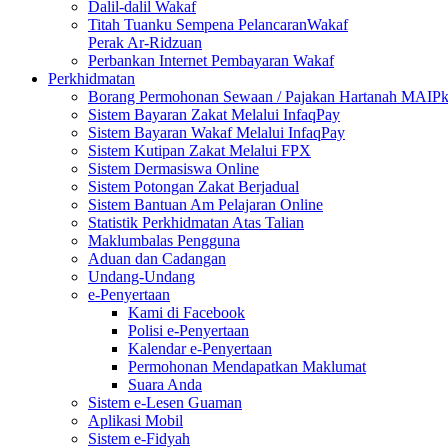
Dalil-dalil Wakaf
Titah Tuanku Sempena PelancaranWakaf
Perak Ar-Ridzuan
Perbankan Internet Pembayaran Wakaf
Perkhidmatan
Borang Permohonan Sewaan / Pajakan Hartanah MAIP
Sistem Bayaran Zakat Melalui InfaqPay
Sistem Bayaran Wakaf Melalui InfaqPay
Sistem Kutipan Zakat Melalui FPX
Sistem Dermasiswa Online
Sistem Potongan Zakat Berjadual
Sistem Bantuan Am Pelajaran Online
Statistik Perkhidmatan Atas Talian
Maklumbalas Pengguna
Aduan dan Cadangan
Undang-Undang
e-Penyertaan
Kami di Facebook
Polisi e-Penyertaan
Kalendar e-Penyertaan
Permohonan Mendapatkan Maklumat
Suara Anda
Sistem e-Lesen Guaman
Aplikasi Mobil
Sistem e-Fidyah