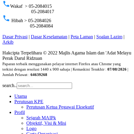
phone
Wakaf > 05-2084015
05-2084017
phone
Hibah > 05-2084026
05-2084084
Dasar Privasi
|
Dasar Keselamatan
|
Peta Laman
|
Soalan Lazim
|
Arkib
Hakcipta Terpelihara © 2022 Majlis Agama Islam dan 'Adat Melayu
Perak Darul Ridzuan
Paparan terbaik menggunakan pelayar internet Firefox atau Chrome yang
terkini dengan resolusi 1440 x 900 sahaja | Kemaskini Terakhir :
07/08/2026
|
Jumlah Pelawat :
64639268
search..
Utama
Perutusan KPE
Perutusan Ketua Pegawai Eksekutif
Profil
Sejarah MAIPk
Objektif, Visi & Misi
Logo
Carta Organisasi