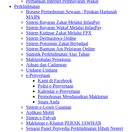
Perbankan Internet Pembayaran Wakaf
Perkhidmatan
Borang Permohonan Sewaan / Pajakan Hartanah
MAIPk
Sistem Bayaran Zakat Melalui InfaqPay
Sistem Bayaran Wakaf Melalui InfaqPay
Sistem Kutipan Zakat Melalui FPX
Sistem Dermasiswa Online
Sistem Potongan Zakat Berjadual
Sistem Bantuan Am Pelajaran Online
Statistik Perkhidmatan Atas Talian
Maklumbalas Pengguna
Aduan dan Cadangan
Undang-Undang
e-Penyertaan
Kami di Facebook
Polisi e-Penyertaan
Kalendar e-Penyertaan
Permohonan Mendapatkan Maklumat
Suara Anda
Sistem e-Lesen Guaman
Aplikasi Mobil
Sistem e-Fidyah
Maklumat e-Khairat PERAK JAWHAR
Senarai Panel Penyedia Perkhidmatan Hibah Negeri