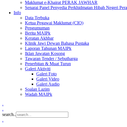
Maklumat e-Khairat PERAK JAWHAR
Senarai Panel Penyedia Perkhidmatan Hibah Negeri Per
Info
Data Terbuka
Ketua Pegawai Maklumat (CIO)
Pengumuman
Berita MAIPk
Keratan Akhbar
Klinik Jawi Dewan Bahasa Pustaka
Laporan Tahunan MAIPk
Iklan Jawatan Kosong
Tawaran Tender / Sebutharga
Penerbitan & Muat Turun
Galeri Aktiviti
Galeri Foto
Galeri Video
Galeri Audio
Soalan Lazim
Wadah MAIPk
.
.
search..
.