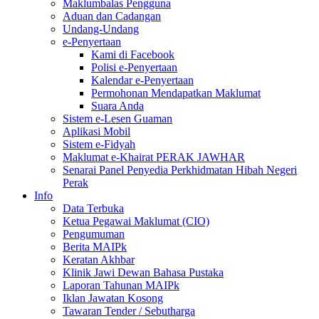
Maklumbalas Pengguna
Aduan dan Cadangan
Undang-Undang
e-Penyertaan
Kami di Facebook
Polisi e-Penyertaan
Kalendar e-Penyertaan
Permohonan Mendapatkan Maklumat
Suara Anda
Sistem e-Lesen Guaman
Aplikasi Mobil
Sistem e-Fidyah
Maklumat e-Khairat PERAK JAWHAR
Senarai Panel Penyedia Perkhidmatan Hibah Negeri
Perak
Info
Data Terbuka
Ketua Pegawai Maklumat (CIO)
Pengumuman
Berita MAIPk
Keratan Akhbar
Klinik Jawi Dewan Bahasa Pustaka
Laporan Tahunan MAIPk
Iklan Jawatan Kosong
Tawaran Tender / Sebutharga