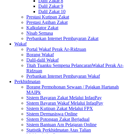
Dalil Zakat 8
Dalil Zakat 9
Dalil Zakat 10
Prestasi Kutipan Zakat
Prestasi Agihan Zakat
Kalkulator Zakat
Nisab Semasa
Perbankan Internet Pembayaran Zakat
Wakaf
Portal Wakaf Perak Ar-Ridzuan
Borang Wakaf
Dalil-dalil Wakaf
Titah Tuanku Sempena PelancaranWakaf Perak Ar-
Ridzuan
Perbankan Internet Pembayaran Wakaf
Perkhidmatan
Borang Permohonan Sewaan / Pajakan Hartanah
MAIPk
Sistem Bayaran Zakat Melalui InfaqPay
Sistem Bayaran Wakaf Melalui InfaqPay
Sistem Kutipan Zakat Melalui FPX
Sistem Dermasiswa Online
Sistem Potongan Zakat Berjadual
Sistem Bantuan Am Pelajaran Online
Statistik Perkhidmatan Atas Talian