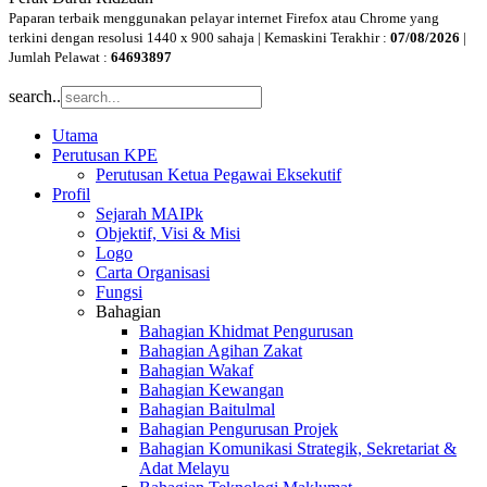
Paparan terbaik menggunakan pelayar internet Firefox atau Chrome yang
terkini dengan resolusi 1440 x 900 sahaja | Kemaskini Terakhir :
07/08/2026
|
Jumlah Pelawat :
64693897
search..
Utama
Perutusan KPE
Perutusan Ketua Pegawai Eksekutif
Profil
Sejarah MAIPk
Objektif, Visi & Misi
Logo
Carta Organisasi
Fungsi
Bahagian
Bahagian Khidmat Pengurusan
Bahagian Agihan Zakat
Bahagian Wakaf
Bahagian Kewangan
Bahagian Baitulmal
Bahagian Pengurusan Projek
Bahagian Komunikasi Strategik, Sekretariat &
Adat Melayu