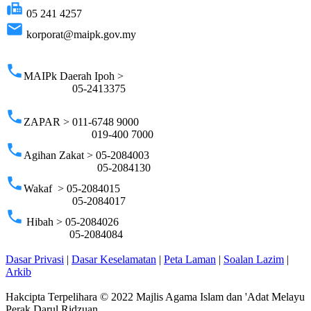
fax
05 241 4257
email
korporat@maipk.gov.my
p
phone
MAIPk Daerah Ipoh >
05-2413375
phone
ZAPAR > 011-6748 9000
019-400 7000
phone
Agihan Zakat > 05-2084003
05-2084130
phone
Wakaf > 05-2084015
05-2084017
phone
Hibah > 05-2084026
05-2084084
Dasar Privasi
|
Dasar Keselamatan
|
Peta Laman
|
Soalan Lazim
|
Arkib
Hakcipta Terpelihara © 2022 Majlis Agama Islam dan 'Adat Melayu
Perak Darul Ridzuan