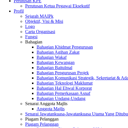
Perutusan KPE
Perutusan Ketua Pegawai Eksekutif
Profil
Sejarah MAIPk
Objektif, Visi & Misi
Logo
Carta Organisasi
Fungsi
Bahagian
Bahagian Khidmat Pengurusan
Bahagian Agihan Zakat
Bahagian Wakaf
Bahagian Kewangan
Bahagian Baitulmal
Bahagian Pengurusan Projek
Bahagian Komunikasi Strategik, Sekretariat & Ad
Bahagian Teknologi Maklumat
Bahagian Hal Ehwal Korporat
Bahagian Pemerkasaan Asnaf
Bahagian Undang-Undang
Senarai Anggota Majlis
Anggota Majlis
Senarai Jawatankuasa-Jawatankuasa Utama Yang Ditubu
Piagam Pelanggan
Piagam Pelanggan