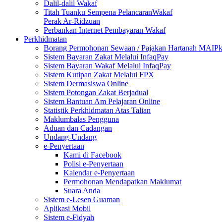
Dalil-dalil Wakaf
Titah Tuanku Sempena PelancaranWakaf
Perak Ar-Ridzuan
Perbankan Internet Pembayaran Wakaf
Perkhidmatan
Borang Permohonan Sewaan / Pajakan Hartanah MAIP
Sistem Bayaran Zakat Melalui InfaqPay
Sistem Bayaran Wakaf Melalui InfaqPay
Sistem Kutipan Zakat Melalui FPX
Sistem Dermasiswa Online
Sistem Potongan Zakat Berjadual
Sistem Bantuan Am Pelajaran Online
Statistik Perkhidmatan Atas Talian
Maklumbalas Pengguna
Aduan dan Cadangan
Undang-Undang
e-Penyertaan
Kami di Facebook
Polisi e-Penyertaan
Kalendar e-Penyertaan
Permohonan Mendapatkan Maklumat
Suara Anda
Sistem e-Lesen Guaman
Aplikasi Mobil
Sistem e-Fidyah