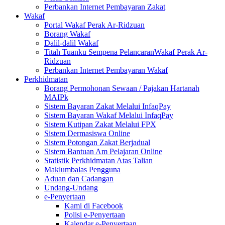
Perbankan Internet Pembayaran Zakat
Wakaf
Portal Wakaf Perak Ar-Ridzuan
Borang Wakaf
Dalil-dalil Wakaf
Titah Tuanku Sempena PelancaranWakaf Perak Ar-
Ridzuan
Perbankan Internet Pembayaran Wakaf
Perkhidmatan
Borang Permohonan Sewaan / Pajakan Hartanah
MAIPk
Sistem Bayaran Zakat Melalui InfaqPay
Sistem Bayaran Wakaf Melalui InfaqPay
Sistem Kutipan Zakat Melalui FPX
Sistem Dermasiswa Online
Sistem Potongan Zakat Berjadual
Sistem Bantuan Am Pelajaran Online
Statistik Perkhidmatan Atas Talian
Maklumbalas Pengguna
Aduan dan Cadangan
Undang-Undang
e-Penyertaan
Kami di Facebook
Polisi e-Penyertaan
Kalendar e-Penyertaan