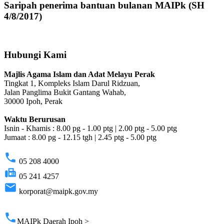
Saripah penerima bantuan bulanan MAIPk (SH
4/8/2017)
Hubungi Kami
Majlis Agama Islam dan Adat Melayu Perak
Tingkat 1, Kompleks Islam Darul Ridzuan,
Jalan Panglima Bukit Gantang Wahab,
30000 Ipoh, Perak
Waktu Berurusan
Isnin - Khamis : 8.00 pg - 1.00 ptg | 2.00 ptg - 5.00 ptg
Jumaat : 8.00 pg - 12.15 tgh | 2.45 ptg - 5.00 ptg
phone
05 208 4000
fax
05 241 4257
email
korporat@maipk.gov.my
p
phone
MAIPk Daerah Ipoh >