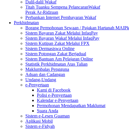
Dalil-dalil Wakaf
Titah Tuanku Sempena PelancaranWakaf
Perak Ar-Ridzuan
Perbankan Internet Pembayaran Wakaf
Perkhidmatan
Borang Permohonan Sewaan / Pajakan Hartanah MAIP
Sistem Bayaran Zakat Melalui InfaqPay
Sistem Bayaran Wakaf Melalui InfaqPay
Sistem Kutipan Zakat Melalui FPX
Sistem Dermasiswa Online
Sistem Potongan Zakat Berjadual
Sistem Bantuan Am Pelajaran Online
Statistik Perkhidmatan Atas Talian
Maklumbalas Pengguna
Aduan dan Cadangan
Undang-Undang
e-Penyertaan
Kami di Facebook
Polisi e-Penyertaan
Kalendar e-Penyertaan
Permohonan Mendapatkan Maklumat
Suara Anda
Sistem e-Lesen Guaman
Aplikasi Mobil
Sistem e-Fidyah