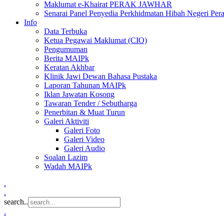
Maklumat e-Khairat PERAK JAWHAR
Senarai Panel Penyedia Perkhidmatan Hibah Negeri Per
Info
Data Terbuka
Ketua Pegawai Maklumat (CIO)
Pengumuman
Berita MAIPk
Keratan Akhbar
Klinik Jawi Dewan Bahasa Pustaka
Laporan Tahunan MAIPk
Iklan Jawatan Kosong
Tawaran Tender / Sebutharga
Penerbitan & Muat Turun
Galeri Aktiviti
Galeri Foto
Galeri Video
Galeri Audio
Soalan Lazim
Wadah MAIPk
.
.
search..
.