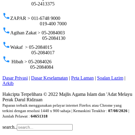
05-2413375
phone
ZAPAR > 011-6748 9000
019-400 7000
phone
Agihan Zakat > 05-2084003
05-2084130
phone
Wakaf > 05-2084015
05-2084017
phone
Hibah > 05-2084026
05-2084084
Dasar Privasi
|
Dasar Keselamatan
|
Peta Laman
|
Soalan Lazim
|
Arkib
Hakcipta Terpelihara © 2022 Majlis Agama Islam dan 'Adat Melayu
Perak Darul Ridzuan
Paparan terbaik menggunakan pelayar internet Firefox atau Chrome yang
terkini dengan resolusi 1440 x 900 sahaja | Kemaskini Terakhir :
07/08/2026
|
Jumlah Pelawat :
64651318
search..