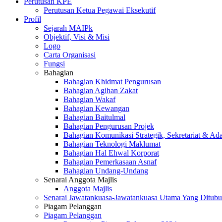
Perutusan KPE
Perutusan Ketua Pegawai Eksekutif
Profil
Sejarah MAIPk
Objektif, Visi & Misi
Logo
Carta Organisasi
Fungsi
Bahagian
Bahagian Khidmat Pengurusan
Bahagian Agihan Zakat
Bahagian Wakaf
Bahagian Kewangan
Bahagian Baitulmal
Bahagian Pengurusan Projek
Bahagian Komunikasi Strategik, Sekretariat & Ad
Bahagian Teknologi Maklumat
Bahagian Hal Ehwal Korporat
Bahagian Pemerkasaan Asnaf
Bahagian Undang-Undang
Senarai Anggota Majlis
Anggota Majlis
Senarai Jawatankuasa-Jawatankuasa Utama Yang Ditubu
Piagam Pelanggan
Piagam Pelanggan