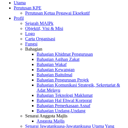
Utama
Perutusan KPE
Perutusan Ketua Pegawai Eksekutif
Profil
Sejarah MAIPk
Objektif, Visi & Misi
Logo
Carta Organisasi
Fungsi
Bahagian
Bahagian Khidmat Pengurusan
Bahagian Agihan Zakat
Bahagian Wakaf
Bahagian Kewangan
Bahagian Baitulmal
Bahagian Pengurusan Projek
Bahagian Komunikasi Strategik, Sekretariat &
Adat Melayu
Bahagian Teknologi Maklumat
Bahagian Hal Ehwal Korporat
Bahagian Pemerkasaan Asnaf
Bahagian Undang-Undang
Senarai Anggota Majlis
Anggota Majlis
Senarai Jawatankuasa-Jawatankuasa Utama Yang