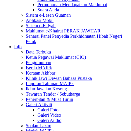
Permohonan Mendapatkan Maklumat
Suara Anda
Sistem e-Lesen Guaman
Aplikasi Mobil
Sistem e-Fidyah
Maklumat e-Khairat PERAK JAWHAR
Senarai Panel Penyedia Perkhidmatan Hibah Negeri
Perak
Info
Data Terbuka
Ketua Pegawai Maklumat (CIO)
Pengumuman
Berita MAIPk
Keratan Akhbar
Klinik Jawi Dewan Bahasa Pustaka
Laporan Tahunan MAIPk
Iklan Jawatan Kosong
Tawaran Tender / Sebutharga
Penerbitan & Muat Turun
Galeri Aktiviti
Galeri Foto
Galeri Video
Galeri Audio
Soalan Lazim
Wadah MAIPk