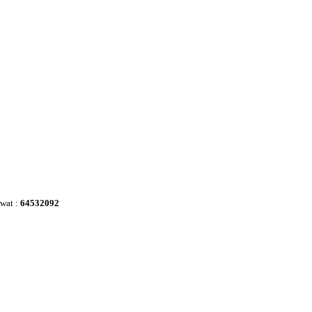
awat :
64532092