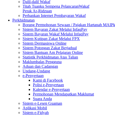
Dalil-dalil Wakaf
Titah Tuanku Sempena PelancaranWakaf
Perak Ar-Ridzuan
Perbankan Internet Pembayaran Wakaf
Perkhidmatan
Borang Permohonan Sewaan / Pajakan Hartanah MAIP
Sistem Bayaran Zakat Melalui InfaqPay
Sistem Bayaran Wakaf Melalui InfaqPay
Sistem Kutipan Zakat Melalui FPX
Sistem Dermasiswa Online
Sistem Potongan Zakat Berjadual
Sistem Bantuan Am Pelajaran Online
Statistik Perkhidmatan Atas Talian
Maklumbalas Pengguna
Aduan dan Cadangan
Undang-Undang
e-Penyertaan
Kami di Facebook
Polisi e-Penyertaan
Kalendar e-Penyertaan
Permohonan Mendapatkan Maklumat
Suara Anda
Sistem e-Lesen Guaman
Aplikasi Mobil
Sistem e-Fidyah