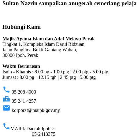
Sultan Nazrin sampaikan anugerah cemerlang pela
Hubungi Kami
Majlis Agama Islam dan Adat Melayu Perak
Tingkat 1, Kompleks Islam Darul Ridzuan,
Jalan Panglima Bukit Gantang Wahab,
30000 Ipoh, Perak
Waktu Berurusan
Isnin - Khamis : 8.00 pg - 1.00 ptg | 2.00 ptg - 5.00 ptg
Jumaat : 8.00 pg - 12.15 tgh | 2.45 ptg - 5.00 ptg
phone
05 208 4000
fax
05 241 4257
email
korporat@maipk.gov.my
p
phone
MAIPk Daerah Ipoh >
05-2413375