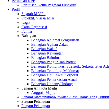
Perutusan KPE
Perutusan Ketua Pegawai Eksekutif
Profil
Sejarah MAIPk
Objektif, Visi & Misi
Logo
Carta Organisasi
Fungsi
Bahagian
Bahagian Khidmat Pengurusan
Bahagian Agihan Zakat
Bahagian Wakaf
Bahagian Kewangan
Bahagian Baitulmal
Bahagian Pengurusan Projek
Bahagian Komunikasi Strategik, Sekretariat & Ad
Bahagian Teknologi Maklumat
Bahagian Hal Ehwal Korporat
Bahagian Pemerkasaan Asnaf
Bahagian Undang-Undang
Senarai Anggota Majlis
Anggota Majlis
Senarai Jawatankuasa-Jawatankuasa Utama Yang Ditubu
Piagam Pelanggan
Piagam Pelanggan