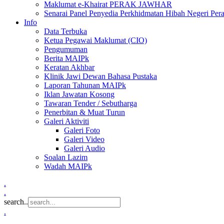
Maklumat e-Khairat PERAK JAWHAR
Senarai Panel Penyedia Perkhidmatan Hibah Negeri Per
Info
Data Terbuka
Ketua Pegawai Maklumat (CIO)
Pengumuman
Berita MAIPk
Keratan Akhbar
Klinik Jawi Dewan Bahasa Pustaka
Laporan Tahunan MAIPk
Iklan Jawatan Kosong
Tawaran Tender / Sebutharga
Penerbitan & Muat Turun
Galeri Aktiviti
Galeri Foto
Galeri Video
Galeri Audio
Soalan Lazim
Wadah MAIPk
.
.
search..
.