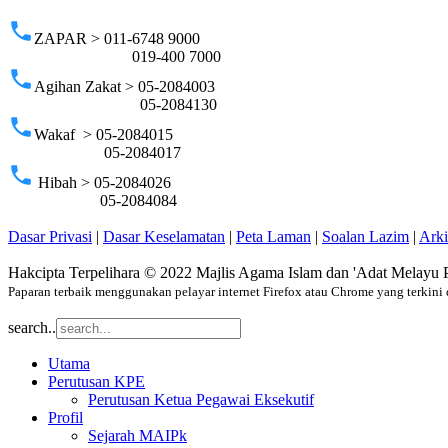
phone
ZAPAR > 011-6748 9000
019-400 7000
phone
Agihan Zakat > 05-2084003
05-2084130
phone
Wakaf > 05-2084015
05-2084017
phone
Hibah > 05-2084026
05-2084084
Dasar Privasi
|
Dasar Keselamatan
|
Peta Laman
|
Soalan Lazim
|
Ark
Hakcipta Terpelihara © 2022 Majlis Agama Islam dan 'Adat Melayu 
Paparan terbaik menggunakan pelayar internet Firefox atau Chrome yang terkini 
search..
Utama
Perutusan KPE
Perutusan Ketua Pegawai Eksekutif
Profil
Sejarah MAIPk