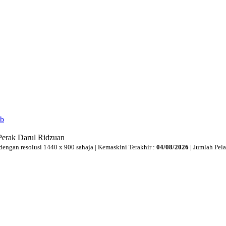
ib
Perak Darul Ridzuan
dengan resolusi 1440 x 900 sahaja | Kemaskini Terakhir :
04/08/2026
| Jumlah Pel