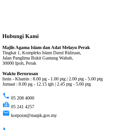
Hubungi Kami
Majlis Agama Islam dan Adat Melayu Perak
Tingkat 1, Kompleks Islam Darul Ridzuan,
Jalan Panglima Bukit Gantang Wahab,
30000 Ipoh, Perak
Waktu Berurusan
Isnin - Khamis : 8.00 pg - 1.00 ptg | 2.00 ptg - 5.00 ptg
Jumaat : 8.00 pg - 12.15 tgh | 2.45 ptg - 5.00 ptg
phone
05 208 4000
fax
05 241 4257
email
korporat@maipk.gov.my
p