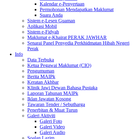
Kalendar e-Penyertaan
Permohonan Mendapatkan Maklumat
Suara Anda
Sistem e-Lesen Guaman
Aplikasi Mobil
Sistem e-Fidyah
Maklumat e-Khairat PERAK JAWHAR
Senarai Panel Penyedia Perkhidmatan Hibah Negeri
Perak
Info
Data Terbuka
Ketua Pegawai Maklumat (CIO)
Pengumuman
Berita MAIPk
Keratan Akhbar
Klinik Jawi Dewan Bahasa Pustaka
Laporan Tahunan MAIPk
Iklan Jawatan Kosong
Tawaran Tender / Sebutharga
Penerbitan & Muat Turun
Galeri Aktiviti
Galeri Foto
Galeri Video
Galeri Audio
Soalan Lazim