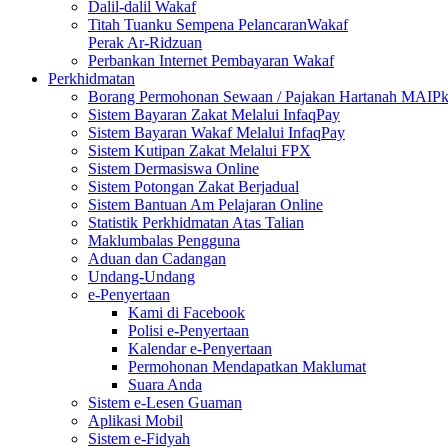
Dalil-dalil Wakaf
Titah Tuanku Sempena PelancaranWakaf
Perak Ar-Ridzuan
Perbankan Internet Pembayaran Wakaf
Perkhidmatan
Borang Permohonan Sewaan / Pajakan Hartanah MAIP
Sistem Bayaran Zakat Melalui InfaqPay
Sistem Bayaran Wakaf Melalui InfaqPay
Sistem Kutipan Zakat Melalui FPX
Sistem Dermasiswa Online
Sistem Potongan Zakat Berjadual
Sistem Bantuan Am Pelajaran Online
Statistik Perkhidmatan Atas Talian
Maklumbalas Pengguna
Aduan dan Cadangan
Undang-Undang
e-Penyertaan
Kami di Facebook
Polisi e-Penyertaan
Kalendar e-Penyertaan
Permohonan Mendapatkan Maklumat
Suara Anda
Sistem e-Lesen Guaman
Aplikasi Mobil
Sistem e-Fidyah