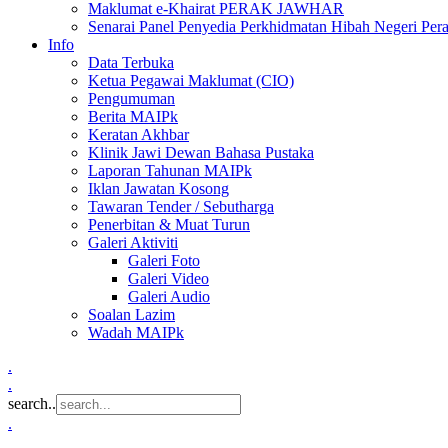
Maklumat e-Khairat PERAK JAWHAR
Senarai Panel Penyedia Perkhidmatan Hibah Negeri Per
Info
Data Terbuka
Ketua Pegawai Maklumat (CIO)
Pengumuman
Berita MAIPk
Keratan Akhbar
Klinik Jawi Dewan Bahasa Pustaka
Laporan Tahunan MAIPk
Iklan Jawatan Kosong
Tawaran Tender / Sebutharga
Penerbitan & Muat Turun
Galeri Aktiviti
Galeri Foto
Galeri Video
Galeri Audio
Soalan Lazim
Wadah MAIPk
.
.
search..
.