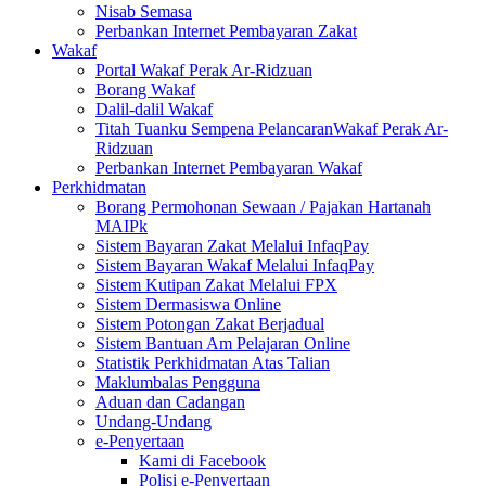
Nisab Semasa
Perbankan Internet Pembayaran Zakat
Wakaf
Portal Wakaf Perak Ar-Ridzuan
Borang Wakaf
Dalil-dalil Wakaf
Titah Tuanku Sempena PelancaranWakaf Perak Ar-
Ridzuan
Perbankan Internet Pembayaran Wakaf
Perkhidmatan
Borang Permohonan Sewaan / Pajakan Hartanah
MAIPk
Sistem Bayaran Zakat Melalui InfaqPay
Sistem Bayaran Wakaf Melalui InfaqPay
Sistem Kutipan Zakat Melalui FPX
Sistem Dermasiswa Online
Sistem Potongan Zakat Berjadual
Sistem Bantuan Am Pelajaran Online
Statistik Perkhidmatan Atas Talian
Maklumbalas Pengguna
Aduan dan Cadangan
Undang-Undang
e-Penyertaan
Kami di Facebook
Polisi e-Penyertaan