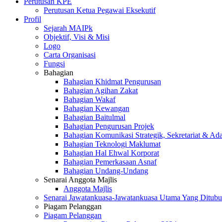
Perutusan KPE
Perutusan Ketua Pegawai Eksekutif
Profil
Sejarah MAIPk
Objektif, Visi & Misi
Logo
Carta Organisasi
Fungsi
Bahagian
Bahagian Khidmat Pengurusan
Bahagian Agihan Zakat
Bahagian Wakaf
Bahagian Kewangan
Bahagian Baitulmal
Bahagian Pengurusan Projek
Bahagian Komunikasi Strategik, Sekretariat & Ad
Bahagian Teknologi Maklumat
Bahagian Hal Ehwal Korporat
Bahagian Pemerkasaan Asnaf
Bahagian Undang-Undang
Senarai Anggota Majlis
Anggota Majlis
Senarai Jawatankuasa-Jawatankuasa Utama Yang Ditubu
Piagam Pelanggan
Piagam Pelanggan