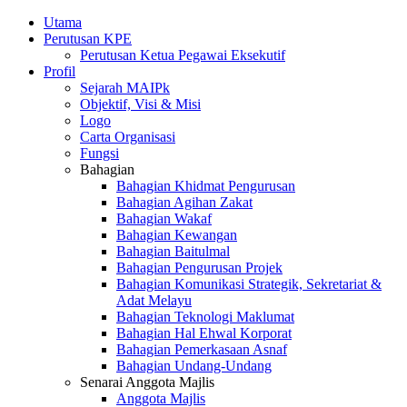
Utama
Perutusan KPE
Perutusan Ketua Pegawai Eksekutif
Profil
Sejarah MAIPk
Objektif, Visi & Misi
Logo
Carta Organisasi
Fungsi
Bahagian
Bahagian Khidmat Pengurusan
Bahagian Agihan Zakat
Bahagian Wakaf
Bahagian Kewangan
Bahagian Baitulmal
Bahagian Pengurusan Projek
Bahagian Komunikasi Strategik, Sekretariat &
Adat Melayu
Bahagian Teknologi Maklumat
Bahagian Hal Ehwal Korporat
Bahagian Pemerkasaan Asnaf
Bahagian Undang-Undang
Senarai Anggota Majlis
Anggota Majlis