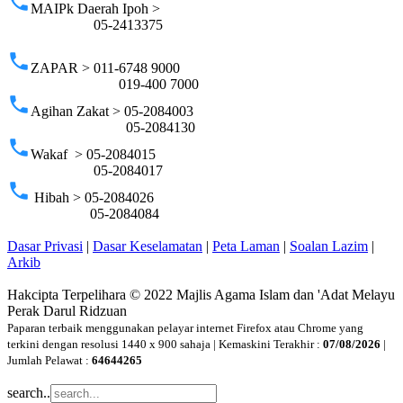
phone
MAIPk Daerah Ipoh >
05-2413375
phone
ZAPAR > 011-6748 9000
019-400 7000
phone
Agihan Zakat > 05-2084003
05-2084130
phone
Wakaf > 05-2084015
05-2084017
phone
Hibah > 05-2084026
05-2084084
Dasar Privasi
|
Dasar Keselamatan
|
Peta Laman
|
Soalan Lazim
|
Arkib
Hakcipta Terpelihara © 2022 Majlis Agama Islam dan 'Adat Melayu
Perak Darul Ridzuan
Paparan terbaik menggunakan pelayar internet Firefox atau Chrome yang
terkini dengan resolusi 1440 x 900 sahaja | Kemaskini Terakhir :
07/08/2026
|
Jumlah Pelawat :
64644265
search..