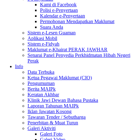
Kami di Facebook
Polisi e-Penyertaan
Kalendar e-Penyertaan
Permohonan Mendapatkan Maklumat
Suara Anda
Sistem e-Lesen Guaman
Aplikasi Mobil
Sistem e-Fidyah
Maklumat e-Khairat PERAK JAWHAR
Senarai Panel Penyedia Perkhidmatan Hibah Negeri
Perak
Info
Data Terbuka
Ketua Pegawai Maklumat (CIO)
Pengumuman
Berita MAIPk
Keratan Akhbar
Klinik Jawi Dewan Bahasa Pustaka
Laporan Tahunan MAIPk
Iklan Jawatan Kosong
Tawaran Tender / Sebutharga
Penerbitan & Muat Turun
Galeri Aktiviti
Galeri Foto
Galeri Video