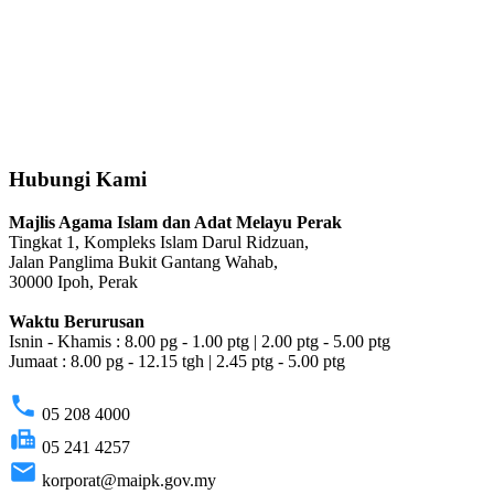
Hubungi Kami
Majlis Agama Islam dan Adat Melayu Perak
Tingkat 1, Kompleks Islam Darul Ridzuan,
Jalan Panglima Bukit Gantang Wahab,
30000 Ipoh, Perak
Waktu Berurusan
Isnin - Khamis : 8.00 pg - 1.00 ptg | 2.00 ptg - 5.00 ptg
Jumaat : 8.00 pg - 12.15 tgh | 2.45 ptg - 5.00 ptg
phone
05 208 4000
fax
05 241 4257
email
korporat@maipk.gov.my