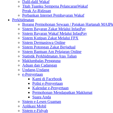
Dalil-dalil Wakaf
Titah Tuanku Sempena PelancaranWakaf
Perak Ar-Ridzuan
Perbankan Internet Pembayaran Wakaf
Perkhidmatan
Borang Permohonan Sewaan / Pajakan Hartanah MAIP
Sistem Bayaran Zakat Melalui InfaqPay
Sistem Bayaran Wakaf Melalui InfaqPay
Sistem Kutipan Zakat Melalui FPX
Sistem Dermasiswa Online
Sistem Potongan Zakat Berjadual
Sistem Bantuan Am Pelajaran Online
Statistik Perkhidmatan Atas Talian
Maklumbalas Pengguna
Aduan dan Cadangan
Undang-Undang
e-Penyertaan
Kami di Facebook
Polisi e-Penyertaan
Kalendar e-Penyertaan
Permohonan Mendapatkan Maklumat
Suara Anda
Sistem e-Lesen Guaman
Aplikasi Mobil
Sistem e-Fidyah