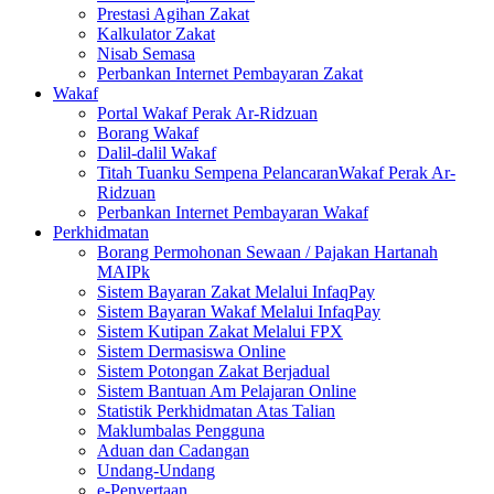
Prestasi Agihan Zakat
Kalkulator Zakat
Nisab Semasa
Perbankan Internet Pembayaran Zakat
Wakaf
Portal Wakaf Perak Ar-Ridzuan
Borang Wakaf
Dalil-dalil Wakaf
Titah Tuanku Sempena PelancaranWakaf Perak Ar-
Ridzuan
Perbankan Internet Pembayaran Wakaf
Perkhidmatan
Borang Permohonan Sewaan / Pajakan Hartanah
MAIPk
Sistem Bayaran Zakat Melalui InfaqPay
Sistem Bayaran Wakaf Melalui InfaqPay
Sistem Kutipan Zakat Melalui FPX
Sistem Dermasiswa Online
Sistem Potongan Zakat Berjadual
Sistem Bantuan Am Pelajaran Online
Statistik Perkhidmatan Atas Talian
Maklumbalas Pengguna
Aduan dan Cadangan
Undang-Undang
e-Penyertaan