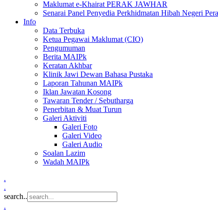
Maklumat e-Khairat PERAK JAWHAR
Senarai Panel Penyedia Perkhidmatan Hibah Negeri Per
Info
Data Terbuka
Ketua Pegawai Maklumat (CIO)
Pengumuman
Berita MAIPk
Keratan Akhbar
Klinik Jawi Dewan Bahasa Pustaka
Laporan Tahunan MAIPk
Iklan Jawatan Kosong
Tawaran Tender / Sebutharga
Penerbitan & Muat Turun
Galeri Aktiviti
Galeri Foto
Galeri Video
Galeri Audio
Soalan Lazim
Wadah MAIPk
.
.
search..
.