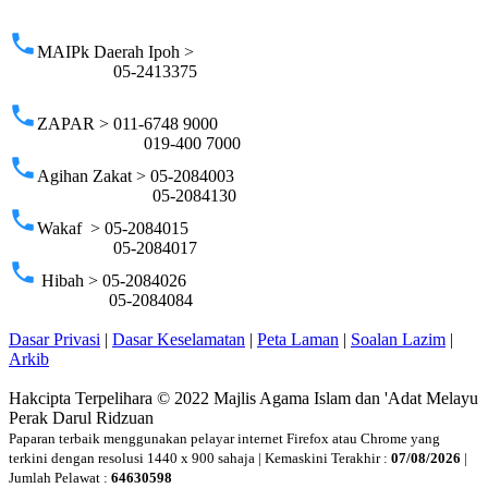
p
phone
MAIPk Daerah Ipoh >
05-2413375
phone
ZAPAR > 011-6748 9000
019-400 7000
phone
Agihan Zakat > 05-2084003
05-2084130
phone
Wakaf > 05-2084015
05-2084017
phone
Hibah > 05-2084026
05-2084084
Dasar Privasi
|
Dasar Keselamatan
|
Peta Laman
|
Soalan Lazim
|
Arkib
Hakcipta Terpelihara © 2022 Majlis Agama Islam dan 'Adat Melayu
Perak Darul Ridzuan
Paparan terbaik menggunakan pelayar internet Firefox atau Chrome yang
terkini dengan resolusi 1440 x 900 sahaja | Kemaskini Terakhir :
07/08/2026
|
Jumlah Pelawat :
64630598