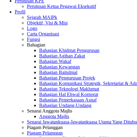
Perutusan KPE
Perutusan Ketua Pegawai Eksekutif
Profil
Sejarah MAIPk
Objektif, Visi & Misi
Logo
Carta Organisasi
Fungsi
Bahagian
Bahagian Khidmat Pengurusan
Bahagian Agihan Zakat
Bahagian Wakaf
Bahagian Kewangan
Bahagian Baitulmal
Bahagian Pengurusan Projek
Bahagian Komunikasi Strategik, Sekretariat & Ad
Bahagian Teknologi Maklumat
Bahagian Hal Ehwal Korporat
Bahagian Pemerkasaan Asnaf
Bahagian Undang-Undang
Senarai Anggota Majlis
Anggota Majlis
Senarai Jawatankuasa-Jawatankuasa Utama Yang Ditubu
Piagam Pelanggan
Piagam Pelanggan