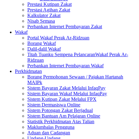
Prestasi Kutipan Zakat
Prestasi Agihan Zakat
Kalkulator Zakat
Nisab Semasa
Perbankan Internet Pembayaran Zakat
Wakaf
Portal Wakaf Perak Ar-Ridzuan
Borang Wakaf
Dalil-dalil Wakaf
Titah Tuanku Sempena PelancaranWakaf Perak Ar-
Ridzuan
Perbankan Internet Pembayaran Wakaf
Perkhidmatan
Borang Permohonan Sewaan / Pajakan Hartanah
MAIPk
Sistem Bayaran Zakat Melalui InfaqPay
Sistem Bayaran Wakaf Melalui InfaqPay
Sistem Kutipan Zakat Melalui FPX
Sistem Dermasiswa Online
Sistem Potongan Zakat Berjadual
Sistem Bantuan Am Pelajaran Online
Statistik Perkhidmatan Atas Talian
Maklumbalas Pengguna
Aduan dan Cadangan
Undang-Undang