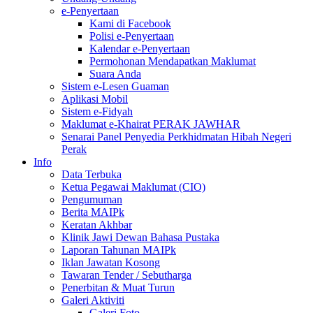
e-Penyertaan
Kami di Facebook
Polisi e-Penyertaan
Kalendar e-Penyertaan
Permohonan Mendapatkan Maklumat
Suara Anda
Sistem e-Lesen Guaman
Aplikasi Mobil
Sistem e-Fidyah
Maklumat e-Khairat PERAK JAWHAR
Senarai Panel Penyedia Perkhidmatan Hibah Negeri
Perak
Info
Data Terbuka
Ketua Pegawai Maklumat (CIO)
Pengumuman
Berita MAIPk
Keratan Akhbar
Klinik Jawi Dewan Bahasa Pustaka
Laporan Tahunan MAIPk
Iklan Jawatan Kosong
Tawaran Tender / Sebutharga
Penerbitan & Muat Turun
Galeri Aktiviti
Galeri Foto