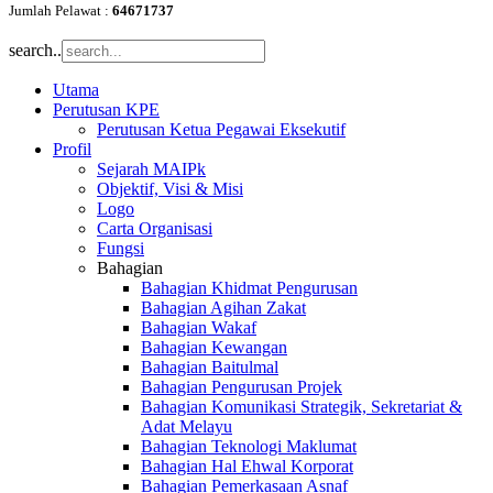
Jumlah Pelawat :
64671737
search..
Utama
Perutusan KPE
Perutusan Ketua Pegawai Eksekutif
Profil
Sejarah MAIPk
Objektif, Visi & Misi
Logo
Carta Organisasi
Fungsi
Bahagian
Bahagian Khidmat Pengurusan
Bahagian Agihan Zakat
Bahagian Wakaf
Bahagian Kewangan
Bahagian Baitulmal
Bahagian Pengurusan Projek
Bahagian Komunikasi Strategik, Sekretariat &
Adat Melayu
Bahagian Teknologi Maklumat
Bahagian Hal Ehwal Korporat
Bahagian Pemerkasaan Asnaf