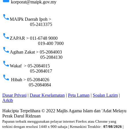
korporat@maipk.gov.my
p
phone
MAIPk Daerah Ipoh >
05-2413375
phone
ZAPAR > 011-6748 9000
019-400 7000
phone
Agihan Zakat > 05-2084003
05-2084130
phone
Wakaf > 05-2084015
05-2084017
phone
Hibah > 05-2084026
05-2084084
Dasar Privasi
|
Dasar Keselamatan
|
Peta Laman
|
Soalan Lazim
|
Arkib
Hakcipta Terpelihara © 2022 Majlis Agama Islam dan 'Adat Melayu
Perak Darul Ridzuan
Paparan terbaik menggunakan pelayar internet Firefox atau Chrome yang
terkini dengan resolusi 1440 x 900 sahaja | Kemaskini Terakhir :
07/08/2026
|