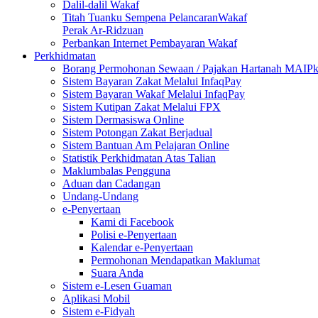
Dalil-dalil Wakaf
Titah Tuanku Sempena PelancaranWakaf
Perak Ar-Ridzuan
Perbankan Internet Pembayaran Wakaf
Perkhidmatan
Borang Permohonan Sewaan / Pajakan Hartanah MAIP
Sistem Bayaran Zakat Melalui InfaqPay
Sistem Bayaran Wakaf Melalui InfaqPay
Sistem Kutipan Zakat Melalui FPX
Sistem Dermasiswa Online
Sistem Potongan Zakat Berjadual
Sistem Bantuan Am Pelajaran Online
Statistik Perkhidmatan Atas Talian
Maklumbalas Pengguna
Aduan dan Cadangan
Undang-Undang
e-Penyertaan
Kami di Facebook
Polisi e-Penyertaan
Kalendar e-Penyertaan
Permohonan Mendapatkan Maklumat
Suara Anda
Sistem e-Lesen Guaman
Aplikasi Mobil
Sistem e-Fidyah