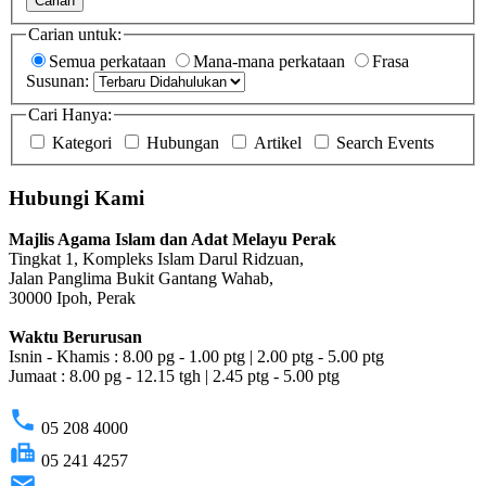
Carian
Carian untuk:
Semua perkataan
Mana-mana perkataan
Frasa
Susunan:
Cari Hanya:
Kategori
Hubungan
Artikel
Search Events
Hubungi Kami
Majlis Agama Islam dan Adat Melayu Perak
Tingkat 1, Kompleks Islam Darul Ridzuan,
Jalan Panglima Bukit Gantang Wahab,
30000 Ipoh, Perak
Waktu Berurusan
Isnin - Khamis : 8.00 pg - 1.00 ptg | 2.00 ptg - 5.00 ptg
Jumaat : 8.00 pg - 12.15 tgh | 2.45 ptg - 5.00 ptg
phone
05 208 4000
fax
05 241 4257
email