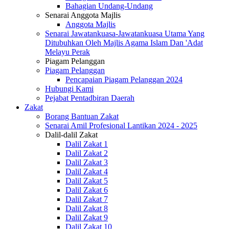
Bahagian Undang-Undang
Senarai Anggota Majlis
Anggota Majlis
Senarai Jawatankuasa-Jawatankuasa Utama Yang
Ditubuhkan Oleh Majlis Agama Islam Dan 'Adat
Melayu Perak
Piagam Pelanggan
Piagam Pelanggan
Pencapaian Piagam Pelanggan 2024
Hubungi Kami
Pejabat Pentadbiran Daerah
Zakat
Borang Bantuan Zakat
Senarai Amil Profesional Lantikan 2024 - 2025
Dalil-dalil Zakat
Dalil Zakat 1
Dalil Zakat 2
Dalil Zakat 3
Dalil Zakat 4
Dalil Zakat 5
Dalil Zakat 6
Dalil Zakat 7
Dalil Zakat 8
Dalil Zakat 9
Dalil Zakat 10