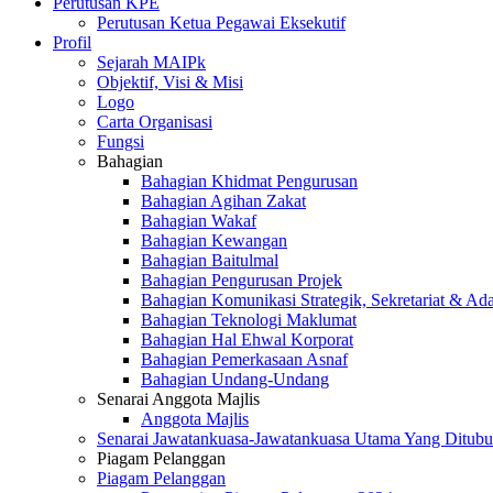
Perutusan KPE
Perutusan Ketua Pegawai Eksekutif
Profil
Sejarah MAIPk
Objektif, Visi & Misi
Logo
Carta Organisasi
Fungsi
Bahagian
Bahagian Khidmat Pengurusan
Bahagian Agihan Zakat
Bahagian Wakaf
Bahagian Kewangan
Bahagian Baitulmal
Bahagian Pengurusan Projek
Bahagian Komunikasi Strategik, Sekretariat & Ad
Bahagian Teknologi Maklumat
Bahagian Hal Ehwal Korporat
Bahagian Pemerkasaan Asnaf
Bahagian Undang-Undang
Senarai Anggota Majlis
Anggota Majlis
Senarai Jawatankuasa-Jawatankuasa Utama Yang Ditubu
Piagam Pelanggan
Piagam Pelanggan