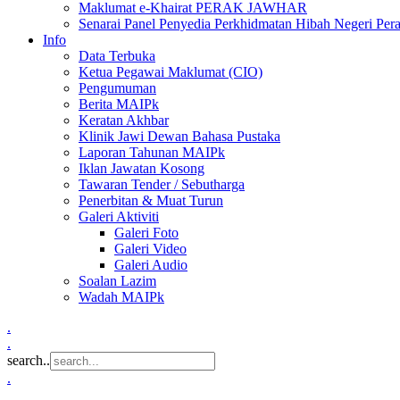
Maklumat e-Khairat PERAK JAWHAR
Senarai Panel Penyedia Perkhidmatan Hibah Negeri Per
Info
Data Terbuka
Ketua Pegawai Maklumat (CIO)
Pengumuman
Berita MAIPk
Keratan Akhbar
Klinik Jawi Dewan Bahasa Pustaka
Laporan Tahunan MAIPk
Iklan Jawatan Kosong
Tawaran Tender / Sebutharga
Penerbitan & Muat Turun
Galeri Aktiviti
Galeri Foto
Galeri Video
Galeri Audio
Soalan Lazim
Wadah MAIPk
.
.
search..
.