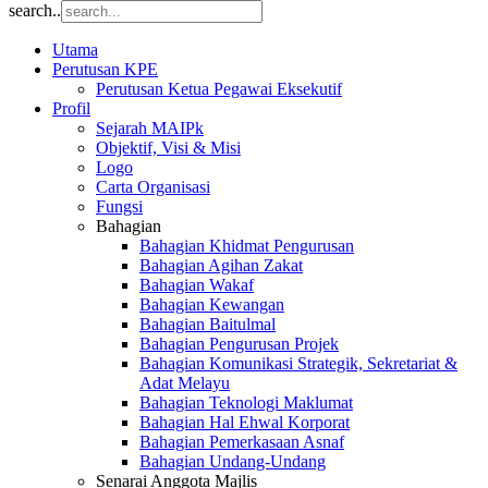
search..
Utama
Perutusan KPE
Perutusan Ketua Pegawai Eksekutif
Profil
Sejarah MAIPk
Objektif, Visi & Misi
Logo
Carta Organisasi
Fungsi
Bahagian
Bahagian Khidmat Pengurusan
Bahagian Agihan Zakat
Bahagian Wakaf
Bahagian Kewangan
Bahagian Baitulmal
Bahagian Pengurusan Projek
Bahagian Komunikasi Strategik, Sekretariat &
Adat Melayu
Bahagian Teknologi Maklumat
Bahagian Hal Ehwal Korporat
Bahagian Pemerkasaan Asnaf
Bahagian Undang-Undang
Senarai Anggota Majlis