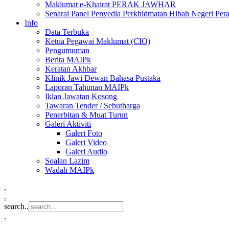
Maklumat e-Khairat PERAK JAWHAR
Senarai Panel Penyedia Perkhidmatan Hibah Negeri Per
Info
Data Terbuka
Ketua Pegawai Maklumat (CIO)
Pengumuman
Berita MAIPk
Keratan Akhbar
Klinik Jawi Dewan Bahasa Pustaka
Laporan Tahunan MAIPk
Iklan Jawatan Kosong
Tawaran Tender / Sebutharga
Penerbitan & Muat Turun
Galeri Aktiviti
Galeri Foto
Galeri Video
Galeri Audio
Soalan Lazim
Wadah MAIPk
.
.
search..
.