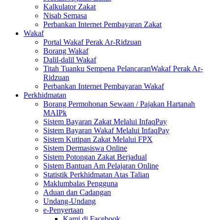
Kalkulator Zakat
Nisab Semasa
Perbankan Internet Pembayaran Zakat
Wakaf
Portal Wakaf Perak Ar-Ridzuan
Borang Wakaf
Dalil-dalil Wakaf
Titah Tuanku Sempena PelancaranWakaf Perak Ar-
Ridzuan
Perbankan Internet Pembayaran Wakaf
Perkhidmatan
Borang Permohonan Sewaan / Pajakan Hartanah
MAIPk
Sistem Bayaran Zakat Melalui InfaqPay
Sistem Bayaran Wakaf Melalui InfaqPay
Sistem Kutipan Zakat Melalui FPX
Sistem Dermasiswa Online
Sistem Potongan Zakat Berjadual
Sistem Bantuan Am Pelajaran Online
Statistik Perkhidmatan Atas Talian
Maklumbalas Pengguna
Aduan dan Cadangan
Undang-Undang
e-Penyertaan
Kami di Facebook