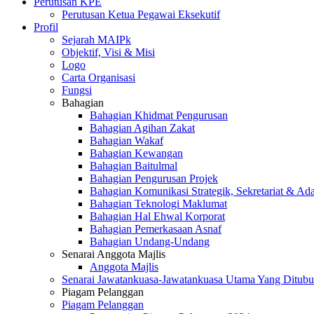
Perutusan KPE
Perutusan Ketua Pegawai Eksekutif
Profil
Sejarah MAIPk
Objektif, Visi & Misi
Logo
Carta Organisasi
Fungsi
Bahagian
Bahagian Khidmat Pengurusan
Bahagian Agihan Zakat
Bahagian Wakaf
Bahagian Kewangan
Bahagian Baitulmal
Bahagian Pengurusan Projek
Bahagian Komunikasi Strategik, Sekretariat & Ad
Bahagian Teknologi Maklumat
Bahagian Hal Ehwal Korporat
Bahagian Pemerkasaan Asnaf
Bahagian Undang-Undang
Senarai Anggota Majlis
Anggota Majlis
Senarai Jawatankuasa-Jawatankuasa Utama Yang Ditubu
Piagam Pelanggan
Piagam Pelanggan