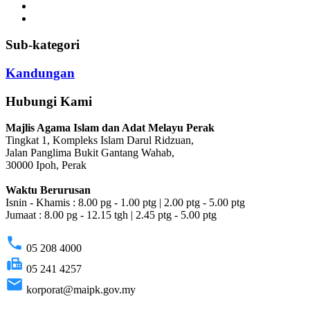
Sub-kategori
Kandungan
Hubungi Kami
Majlis Agama Islam dan Adat Melayu Perak
Tingkat 1, Kompleks Islam Darul Ridzuan,
Jalan Panglima Bukit Gantang Wahab,
30000 Ipoh, Perak
Waktu Berurusan
Isnin - Khamis : 8.00 pg - 1.00 ptg | 2.00 ptg - 5.00 ptg
Jumaat : 8.00 pg - 12.15 tgh | 2.45 ptg - 5.00 ptg
phone
05 208 4000
fax
05 241 4257
email
korporat@maipk.gov.my
p