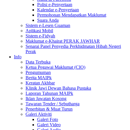
Polisi e-Penyertaan
Kalendar e-Penyertaan
Permohonan Mendapatkan Maklumat
Suara Anda
Sistem e-Lesen Guaman
Aplikasi Mobil
Sistem e-Fidyah
Maklumat e-Khairat PERAK JAWHAR
Senarai Panel Penyedia Perkhidmatan Hibah Negeri
Perak
Info
Data Terbuka
Ketua Pegawai Maklumat (CIO)
Pengumuman
Berita MAIPk
Keratan Akhbar
Klinik Jawi Dewan Bahasa Pustaka
Laporan Tahunan MAIPk
Iklan Jawatan Kosong
Tawaran Tender / Sebutharga
Penerbitan & Muat Turun
Galeri Aktiviti
Galeri Foto
Galeri Video
Galeri Audio