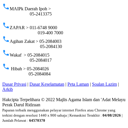
phone
MAIPk Daerah Ipoh >
05-2413375
phone
ZAPAR > 011-6748 9000
019-400 7000
phone
Agihan Zakat > 05-2084003
05-2084130
phone
Wakaf > 05-2084015
05-2084017
phone
Hibah > 05-2084026
05-2084084
Dasar Privasi
|
Dasar Keselamatan
|
Peta Laman
|
Soalan Lazim
|
Arkib
Hakcipta Terpelihara © 2022 Majlis Agama Islam dan 'Adat Melayu
Perak Darul Ridzuan
Paparan terbaik menggunakan pelayar internet Firefox atau Chrome yang
terkini dengan resolusi 1440 x 900 sahaja | Kemaskini Terakhir :
04/08/2026
|
Jumlah Pelawat :
64570370