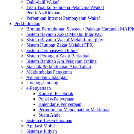
Dalil-dalil Wakaf
Titah Tuanku Sempena PelancaranWakaf
Perak Ar-Ridzuan
Perbankan Internet Pembayaran Wakaf
Perkhidmatan
Borang Permohonan Sewaan / Pajakan Hartanah MAIP
Sistem Bayaran Zakat Melalui InfaqPay
Sistem Bayaran Wakaf Melalui InfaqPay
Sistem Kutipan Zakat Melalui FPX
Sistem Dermasiswa Online
Sistem Potongan Zakat Berjadual
Sistem Bantuan Am Pelajaran Online
Statistik Perkhidmatan Atas Talian
Maklumbalas Pengguna
Aduan dan Cadangan
Undang-Undang
e-Penyertaan
Kami di Facebook
Polisi e-Penyertaan
Kalendar e-Penyertaan
Permohonan Mendapatkan Maklumat
Suara Anda
Sistem e-Lesen Guaman
Aplikasi Mobil
Sistem e-Fidyah